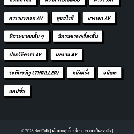
ดารานางเอก AV
ดูอะไรดี
นางเอก AV
นิทานชาดกสั้น ๆ
นิทานชาดกเรื่องสั้น
ประวัติดารา AV
ผลงาน AV
ระทึกขวัญ (THRILLER)
หนังฝรั่ง
อนิเมะ
แคปชั่น
© 2026 NaniTalk |
นโยบายคุกกี้
|
นโยบายความเป็นส่วนตัว
|