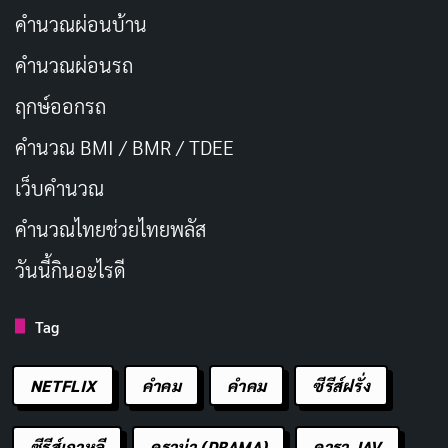
คำนวณผ่อนบ้าน
คำนวณผ่อนรถ
ฤกษ์ออกรถ
คำนวณ BMI / BMR / TDEE
เว็บคํานวณ
คํานวณไทยช่วยไทยพลัส
วันนี้กินอะไรดี
Tag
NETFLIX
คำคม
คําคม
ซีรีส์ฝรั่ง
ซีรีส์เกาหลี
ดราม่า (DRAMA)
ดารา JAV