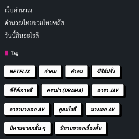
เว็บคํานวณ
คํานวณไทยช่วยไทยพลัส
วันนี้กินอะไรดี
Tag
NETFLIX
คำคม
คําคม
ซีรีส์ฝรั่ง
ซีรีส์เกาหลี
ดราม่า (DRAMA)
ดารา JAV
ดารานางเอก AV
ดูอะไรดี
นางเอก AV
นิทานชาดกสั้น ๆ
นิทานชาดกเรื่องสั้น