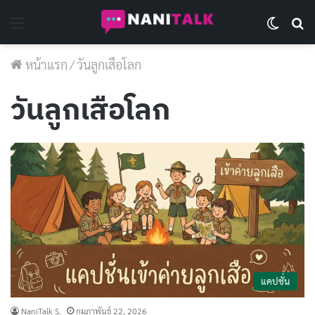
Menu
Switch 
Se
หน้าแรก
/
วันลูกเสือโลก
วันลูกเสือโลก
แคปชั่น
NaniTalk S.
กุมภาพันธ์ 22, 2026