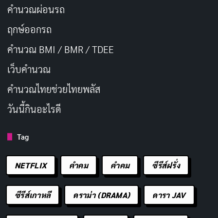
คำนวณผ่อนรถ
ฤกษ์ออกรถ
คำนวณ BMI / BMR / TDEE
เว็บคํานวณ
คํานวณไทยช่วยไทยพลัส
วันนี้กินอะไรดี
Tag
NETFLIX
คำคม
คําคม
ซีรีส์ฝรั่ง
ซีรีส์เกาหลี
ดราม่า (DRAMA)
ดารา JAV