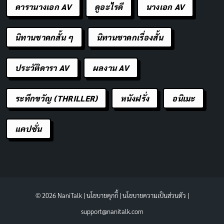
ดารานางเอก AV
ดูอะไรดี
นางเอก AV
นิทานชาดกสั้น ๆ
นิทานชาดกเรื่องสั้น
ประวัติดารา AV
ผลงาน AV
ระทึกขวัญ (THRILLER)
หนังฝรั่ง
อนิเมะ
แคปชั่น
© 2026 NaniTalk |
นโยบายคุกกี้
|
นโยบายความเป็นส่วนตัว
|
support@nanitalk.com