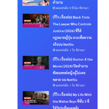
ตำนาน
เผยแพร่เมื่อ: 8 ชั่วโมง ที่ผ่านมา
[รีวิว-เรื่องย่อ] Black Trick:
The Lawyer Who Controls
8.2
Justice (2026) ซีรีส์
กฎหมายญี่ปุ่น ลวงเพื่อความ
จริงบน Netflix
เผยแพร่เมื่อ: 1 วัน ที่ผ่านมา
[รีวิว-เรื่องย่อ] Doctor-X the
Movie (2024) ปิดตำนาน
8.3
ศัลยแพทย์หญิงผู้ไม่เคย
พลาด บน Netflix
เผยแพร่เมื่อ: 1 วัน ที่ผ่านมา
[รีวิว-เรื่องย่อ] My Life With
the Walter Boys ซีซั่น 3 ซี
2.8
รีส์วัยรุ่นที่หมดพลัง