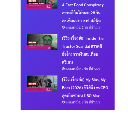
A Fast Food Conspiracy
8.2
สารคดีกินไก่ทอด 28 วัน
สะเทือนวงการฟาสต์ฟู้ด
เผยแพร่เมื่อ: 2 วัน ที่ผ่านมา
[รีวิว-เรื่องย่อ] Inside The
Trustor Scandal สารคดี
8
ฉ้อโกงการเงินสะเทือน
สวีเดน
เผยแพร่เมื่อ: 2 วัน ที่ผ่านมา
[รีวิว-เรื่องย่อ] My Bias, My
Boss (2026) ซีรีส์ติ่ง vs CEO
8.2
สุดเย็นชาบน HBO Max
เผยแพร่เมื่อ: 2 วัน ที่ผ่านมา