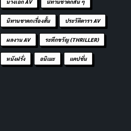
นางเอก AV
นิทานชาดกสั้น ๆ
นิทานชาดกเรื่องสั้น
ประวัติดารา AV
ผลงาน AV
ระทึกขวัญ (THRILLER)
หนังฝรั่ง
อนิเมะ
แคปชั่น