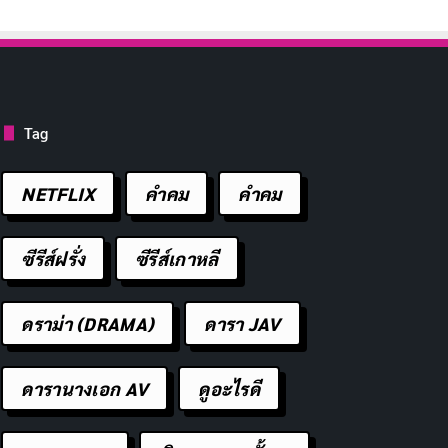
Tag
NETFLIX
คำคม
คําคม
ซีรีส์ฝรั่ง
ซีรีส์เกาหลี
ดราม่า (DRAMA)
ดารา JAV
ดารานางเอก AV
ดูอะไรดี