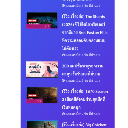
เผยแพร่เมื่อ: 1 วัน ที่ผ่านมา
[รีวิว-เรื่องย่อ] The Shards
(2026) ซีรีส์ไซโคทริลเลอร์
7.7
จากนิยาย Bret Easton Ellis
ที่ความหลอนคืบคลานแบบ
ไม่ต้องเร่ง
เผยแพร่เมื่อ: 1 วัน ที่ผ่านมา
200 แคปชั่นซากุระ หวาน
ละมุน รับวันดอกไม้บาน
เผยแพร่เมื่อ: 1 วัน ที่ผ่านมา
[รีวิว-เรื่องย่อ] 1670 Season
3 เสียดสีสังคมผ่านยุคมืดที่
5.2
เริ่มหมดมุก
เผยแพร่เมื่อ: 2 วัน ที่ผ่านมา
[รีวิว-เรื่องย่อ] Big Chicken: