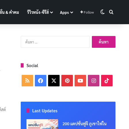
Switch skin
Search f
ั่น & คำคม
รีวิวหนัง-ซีรีส์
Apps
Follow
ค้นหา
สำหรับ:
Social
3
RSS
Facebook
X
Pinterest
YouTube
Instagram
TikTok
ิสต์
Last Updates
200 แคปชั่นฟูจิ ภูเขาไฟใน