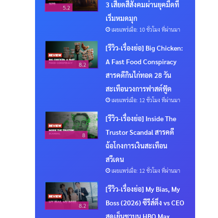
3 เสียดสีสังคมผ่านยุคมืดที่
5.2
เริ่มหมดมุก
เผยแพร่เมื่อ: 10 ชั่วโมง ที่ผ่านมา
[รีวิว-เรื่องย่อ] Big Chicken:
A Fast Food Conspiracy
8.2
สารคดีกินไก่ทอด 28 วัน
สะเทือนวงการฟาสต์ฟู้ด
เผยแพร่เมื่อ: 12 ชั่วโมง ที่ผ่านมา
[รีวิว-เรื่องย่อ] Inside The
Trustor Scandal สารคดี
8
ฉ้อโกงการเงินสะเทือน
สวีเดน
เผยแพร่เมื่อ: 12 ชั่วโมง ที่ผ่านมา
[รีวิว-เรื่องย่อ] My Bias, My
Boss (2026) ซีรีส์ติ่ง vs CEO
8.2
สุดเย็นชาบน HBO Max