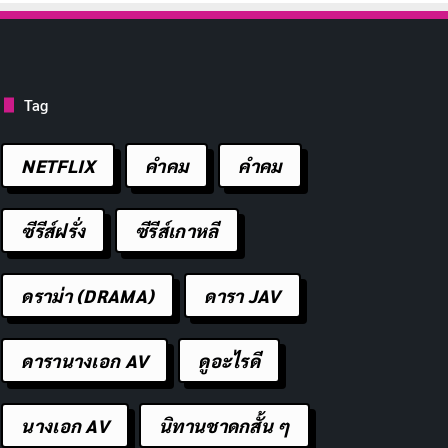
Tag
NETFLIX
คำคม
คําคม
ซีรีส์ฝรั่ง
ซีรีส์เกาหลี
ดราม่า (DRAMA)
ดารา JAV
ดารานางเอก AV
ดูอะไรดี
นางเอก AV
นิทานชาดกสั้น ๆ