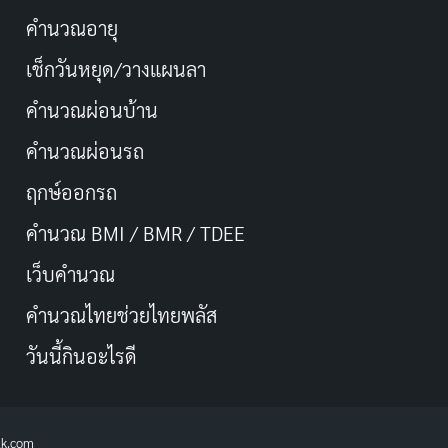
คำนวณอายุ
เช็กวันหยุด/วางแผนลา
คำนวณผ่อนบ้าน
คำนวณผ่อนรถ
ฤกษ์ออกรถ
คำนวณ BMI / BMR / TDEE
เว็บคํานวณ
คํานวณไทยช่วยไทยพลัส
วันนี้กินอะไรดี
lk.com