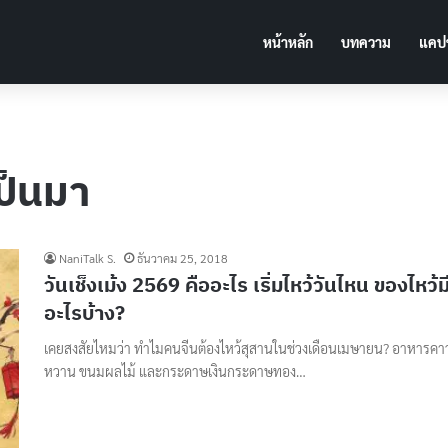
หน้าหลัก
บทความ
แคปช
เป็นมา
NaniTalk S.
ธันวาคม 25, 2018
วันเช็งเม้ง 2569 คืออะไร เริ่มไหว้วันไหน ของไหว้ม
อะไรบ้าง?
เคยสงสัยไหมว่า ทำไมคนจีนต้องไหว้สุสานในช่วงเดือนเมษายน? อาหารคา
หวาน ขนมผลไม้ และกระดาษเงินกระดาษทอง…