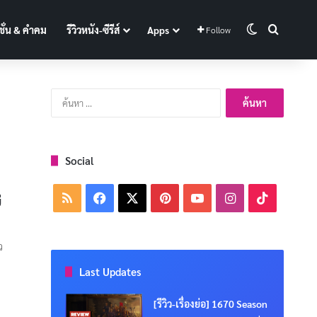
Switch skin
Search f
ั่น & คำคม
รีวิวหนัง-ซีรีส์
Apps
Follow
ค้นหา
สำหรับ:
Social
RSS
Facebook
X
Pinterest
YouTube
Instagram
TikTok
ี
ว
Last Updates
[รีวิว-เรื่องย่อ] 1670 Season