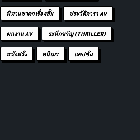
นิทานชาดกเรื่องสั้น
ประวัติดารา AV
ผลงาน AV
ระทึกขวัญ (THRILLER)
หนังฝรั่ง
อนิเมะ
แคปชั่น