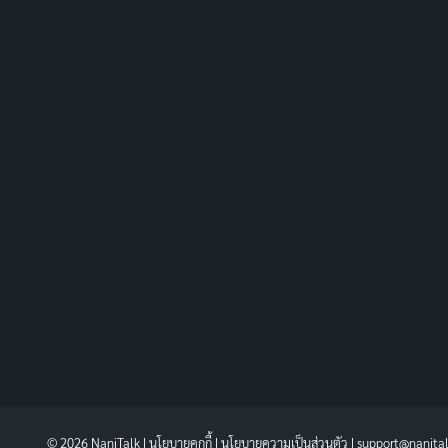
© 2026 NaniTalk |
นโยบายคุกกี้
|
นโยบายความเป็นส่วนตัว
| support@nanita