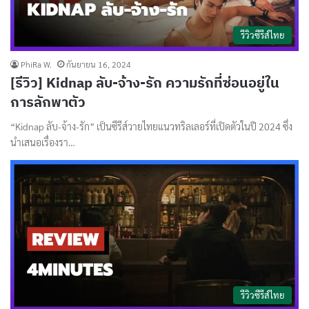
รีวิวซีรีส์ไทย
PhiRa W.
กันยายน 16, 2024
[รีวิว] Kidnap ลับ-จ้าง-รัก ความรักที่ซ่อนอยู่ใน
การลักพาตัว
“Kidnap ลับ-จ้าง-รัก” เป็นซีรีส์วายไทยแนวทริลเลอร์ที่เปิดตัวในปี 2024 ซึ่ง
นำเสนอเรื่องรา…
รีวิวซีรีส์ไทย