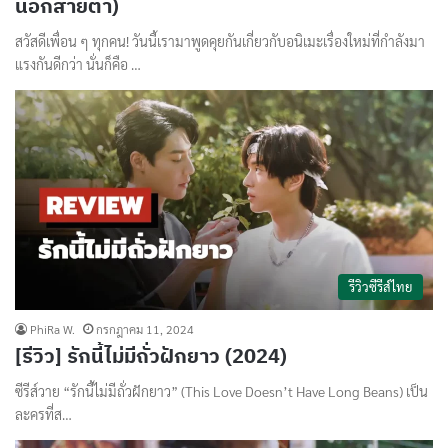
นอกสายตา)
สวัสดีเพื่อน ๆ ทุกคน! วันนี้เรามาพูดคุยกันเกี่ยวกับอนิเมะเรื่องใหม่ที่กำลังมา
แรงกันดีกว่า นั่นก็คือ …
รีวิวซีรีส์ไทย
PhiRa W.
กรกฎาคม 11, 2024
[รีวิว] รักนี้ไม่มีถั่วฝักยาว (2024)
ซีรีส์วาย “รักนี้ไม่มีถั่วฝักยาว” (This Love Doesn’t Have Long Beans) เป็น
ละครที่ส…