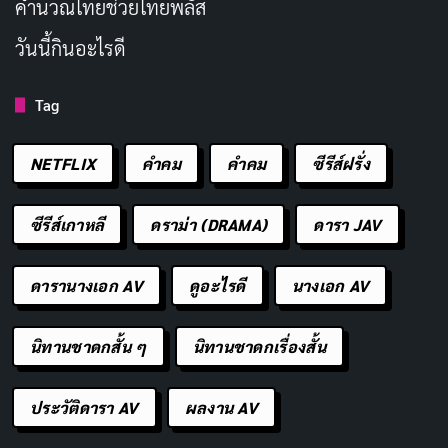
คํานวณไทยช่วยไทยพลัส
วันนี้กินอะไรดี
Tag
NETFLIX
คำคม
คําคม
ซีรีส์ฝรั่ง
ซีรีส์เกาหลี
ดราม่า (DRAMA)
ดารา JAV
ดารานางเอก AV
ดูอะไรดี
นางเอก AV
นิทานชาดกสั้น ๆ
นิทานชาดกเรื่องสั้น
ประวัติดารา AV
ผลงาน AV