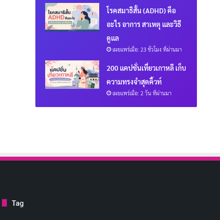
โรคสมาธิสั้น (ADHD) คือ
อะไร อาการ สาเหตุ และวิธี
ดูแล
เผยแพร่เมื่อ: 23 ชั่วโมง ที่ผ่านมา
200 แคปชั่นเที่ยวเกาหลี เก็บ
ความทรงจำสุดคิ้วท์
เผยแพร่เมื่อ: 2 วัน ที่ผ่านมา
Tag