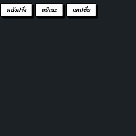
หนังฝรั่ง
อนิเมะ
แคปชั่น