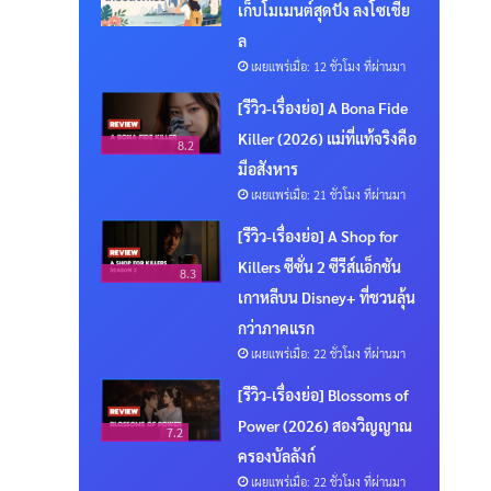
เก็บโมเมนต์สุดปัง ลงโซเชีย
ล
เผยแพร่เมื่อ: 12 ชั่วโมง ที่ผ่านมา
[รีวิว-เรื่องย่อ] A Bona Fide
Killer (2026) แม่ที่แท้จริงคือ
8.2
มือสังหาร
เผยแพร่เมื่อ: 21 ชั่วโมง ที่ผ่านมา
[รีวิว-เรื่องย่อ] A Shop for
Killers ซีซั่น 2 ซีรีส์แอ็กชัน
8.3
เกาหลีบน Disney+ ที่ชวนลุ้น
กว่าภาคแรก
เผยแพร่เมื่อ: 22 ชั่วโมง ที่ผ่านมา
[รีวิว-เรื่องย่อ] Blossoms of
Power (2026) สองวิญญาณ
7.2
ครองบัลลังก์
เผยแพร่เมื่อ: 22 ชั่วโมง ที่ผ่านมา