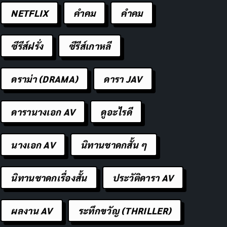
NETFLIX
คำคม
คําคม
ซีรีส์ฝรั่ง
ซีรีส์เกาหลี
ดราม่า (DRAMA)
ดารา JAV
ดารานางเอก AV
ดูอะไรดี
นางเอก AV
นิทานชาดกสั้น ๆ
นิทานชาดกเรื่องสั้น
ประวัติดารา AV
ผลงาน AV
ระทึกขวัญ (THRILLER)