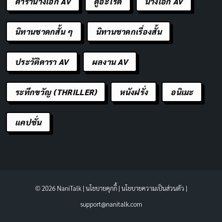
ดารานางเอก AV
ดูอะไรดี
นางเอก AV
นิทานชาดกสั้น ๆ
นิทานชาดกเรื่องสั้น
ประวัติดารา AV
ผลงาน AV
ระทึกขวัญ (THRILLER)
หนังฝรั่ง
อนิเมะ
แคปชั่น
© 2026 NaniTalk |
นโยบายคุกกี้
|
นโยบายความเป็นส่วนตัว
|
support@nanitalk.com