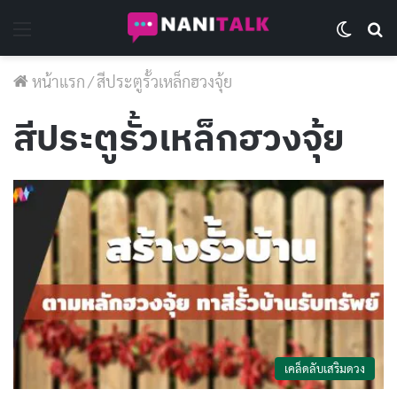
Menu
Switch 
Se
หน้าแรก
/
สีประตูรั้วเหล็กฮวงจุ้ย
สีประตูรั้วเหล็กฮวงจุ้ย
เคล็ดลับเสริมดวง