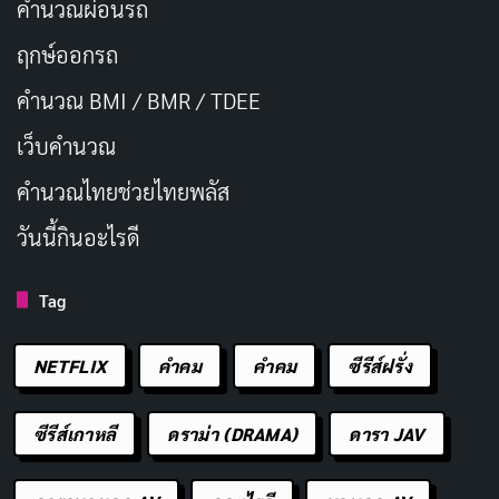
คำนวณผ่อนรถ
ฤกษ์ออกรถ
คำนวณ BMI / BMR / TDEE
เว็บคํานวณ
คํานวณไทยช่วยไทยพลัส
วันนี้กินอะไรดี
Tag
NETFLIX
คำคม
คําคม
ซีรีส์ฝรั่ง
ซีรีส์เกาหลี
ดราม่า (DRAMA)
ดารา JAV