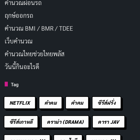
คำนวณผ่อนรถ
ฤกษ์ออกรถ
คำนวณ BMI / BMR / TDEE
เว็บคํานวณ
คํานวณไทยช่วยไทยพลัส
วันนี้กินอะไรดี
Tag
NETFLIX
คำคม
คําคม
ซีรีส์ฝรั่ง
ซีรีส์เกาหลี
ดราม่า (DRAMA)
ดารา JAV