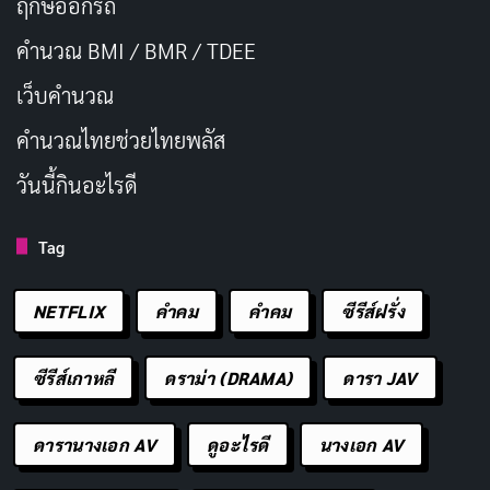
ฤกษ์ออกรถ
คำนวณ BMI / BMR / TDEE
เว็บคํานวณ
คํานวณไทยช่วยไทยพลัส
วันนี้กินอะไรดี
Tag
NETFLIX
คำคม
คําคม
ซีรีส์ฝรั่ง
ซีรีส์เกาหลี
ดราม่า (DRAMA)
ดารา JAV
ดารานางเอก AV
ดูอะไรดี
นางเอก AV