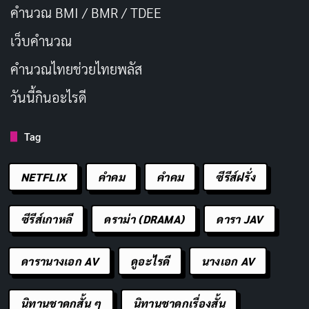
คำนวณ BMI / BMR / TDEE
เว็บคํานวณ
คํานวณไทยช่วยไทยพลัส
วันนี้กินอะไรดี
Tag
NETFLIX
คำคม
คําคม
ซีรีส์ฝรั่ง
ซีรีส์เกาหลี
ดราม่า (DRAMA)
ดารา JAV
ดารานางเอก AV
ดูอะไรดี
นางเอก AV
นิทานชาดกสั้น ๆ
นิทานชาดกเรื่องสั้น