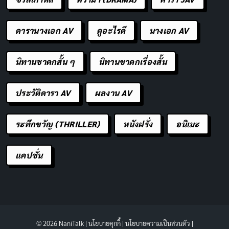
ดารานางเอก AV
ดูอะไรดี
นางเอก AV
นิทานชาดกสั้น ๆ
นิทานชาดกเรื่องสั้น
ประวัติดารา AV
ผลงาน AV
ระทึกขวัญ (THRILLER)
หนังฝรั่ง
อนิเมะ
แคปชั่น
© 2026 NaniTalk |
นโยบายคุกกี้
|
นโยบายความเป็นส่วนตัว
|