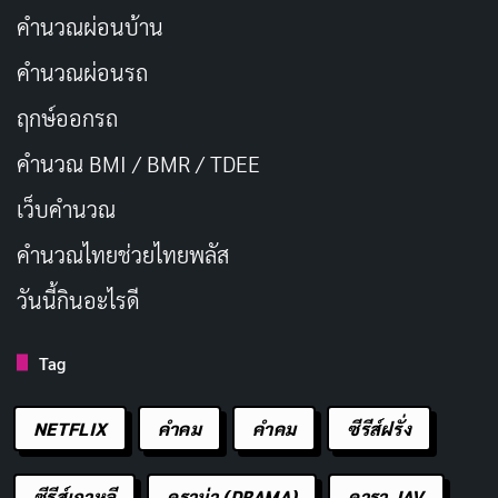
คำนวณผ่อนบ้าน
คำนวณผ่อนรถ
ฤกษ์ออกรถ
คำนวณ BMI / BMR / TDEE
เว็บคํานวณ
คํานวณไทยช่วยไทยพลัส
วันนี้กินอะไรดี
Tag
NETFLIX
คำคม
คําคม
ซีรีส์ฝรั่ง
ซีรีส์เกาหลี
ดราม่า (DRAMA)
ดารา JAV