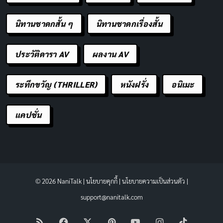
นิทานชาดกสั้น ๆ
นิทานชาดกเรื่องสั้น
ประวัติดารา AV
ผลงาน AV
ระทึกขวัญ (THRILLER)
หนังฝรั่ง
อนิเมะ
แคปชั่น
© 2026 NaniTalk |
นโยบายคุกกี้
|
นโยบายความเป็นส่วนตัว
|
support@nanitalk.com
RSS
Facebook
X
Pinterest
YouTube
Instagram
TikTok