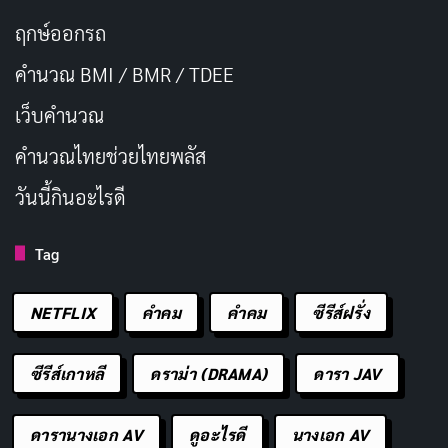
ฤกษ์ออกรถ
คำนวณ BMI / BMR / TDEE
เว็บคํานวณ
คํานวณไทยช่วยไทยพลัส
วันนี้กินอะไรดี
Tag
NETFLIX
คำคม
คําคม
ซีรีส์ฝรั่ง
ซีรีส์เกาหลี
ดราม่า (DRAMA)
ดารา JAV
ดารานางเอก AV
ดูอะไรดี
นางเอก AV