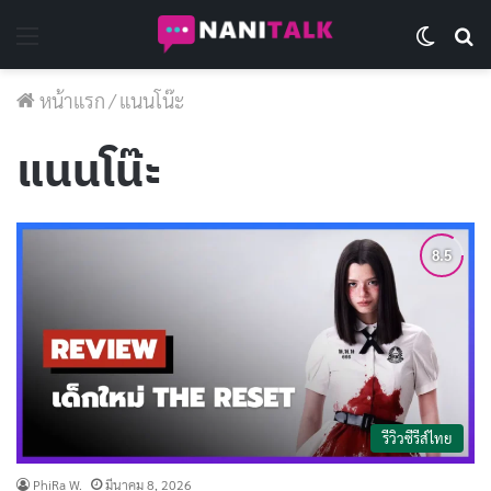
Menu
Switch 
Se
หน้าแรก
/
แนนโน๊ะ
แนนโน๊ะ
รีวิวซีรีส์ไทย
PhiRa W.
มีนาคม 8, 2026