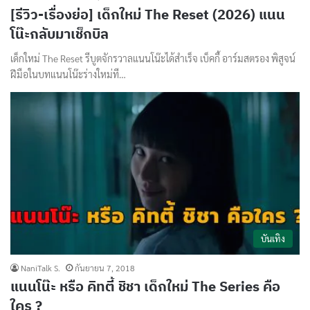
[รีวิว-เรื่องย่อ] เด็กใหม่ The Reset (2026) แนน
โน๊ะกลับมาเช็กบิล
เด็กใหม่ The Reset รีบูตจักรวาลแนนโน๊ะได้สำเร็จ เบ็คกี้ อาร์มสตรอง พิสูจน์
ฝีมือในบทแนนโน๊ะร่างใหม่ที…
บันเทิง
NaniTalk S.
กันยายน 7, 2018
แนนโน๊ะ หรือ คิทตี้ ชิชา เด็กใหม่ The Series คือ
ใคร ?