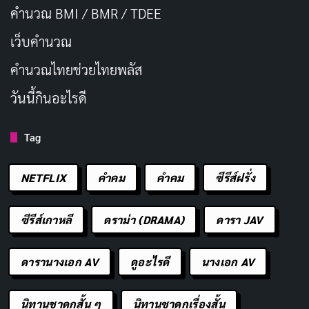
คำนวณ BMI / BMR / TDEE
เว็บคํานวณ
คํานวณไทยช่วยไทยพลัส
วันนี้กินอะไรดี
Tag
NETFLIX
คำคม
คําคม
ซีรีส์ฝรั่ง
ซีรีส์เกาหลี
ดราม่า (DRAMA)
ดารา JAV
ดารานางเอก AV
ดูอะไรดี
นางเอก AV
นิทานชาดกสั้น ๆ
นิทานชาดกเรื่องสั้น