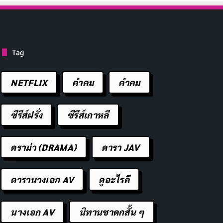
Tag
NETFLIX
คำคม
คําคม
ซีรีส์ฝรั่ง
ซีรีส์เกาหลี
ดราม่า (DRAMA)
ดารา JAV
ดารานางเอก AV
ดูอะไรดี
นางเอก AV
นิทานชาดกสั้น ๆ