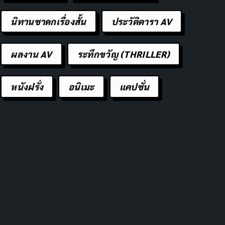
นิทานชาดกเรื่องสั้น
ประวัติดารา AV
ผลงาน AV
ระทึกขวัญ (THRILLER)
หนังฝรั่ง
อนิเมะ
แคปชั่น