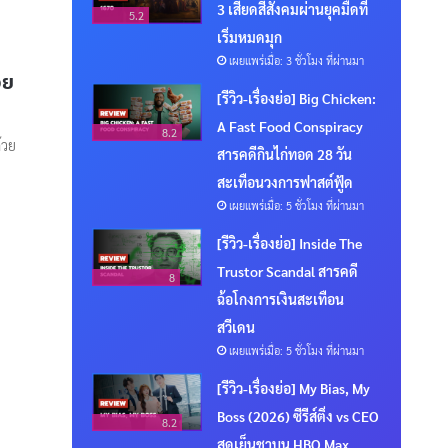
3 เสียดสีสังคมผ่านยุคมืดที่
5.2
เริ่มหมดมุก
เผยแพร่เมื่อ: 3 ชั่วโมง ที่ผ่านมา
วย
[รีวิว-เรื่องย่อ] Big Chicken:
A Fast Food Conspiracy
8.2
้วย
สารคดีกินไก่ทอด 28 วัน
สะเทือนวงการฟาสต์ฟู้ด
เผยแพร่เมื่อ: 5 ชั่วโมง ที่ผ่านมา
[รีวิว-เรื่องย่อ] Inside The
Trustor Scandal สารคดี
8
ฉ้อโกงการเงินสะเทือน
สวีเดน
เผยแพร่เมื่อ: 5 ชั่วโมง ที่ผ่านมา
[รีวิว-เรื่องย่อ] My Bias, My
Boss (2026) ซีรีส์ติ่ง vs CEO
8.2
สุดเย็นชาบน HBO Max