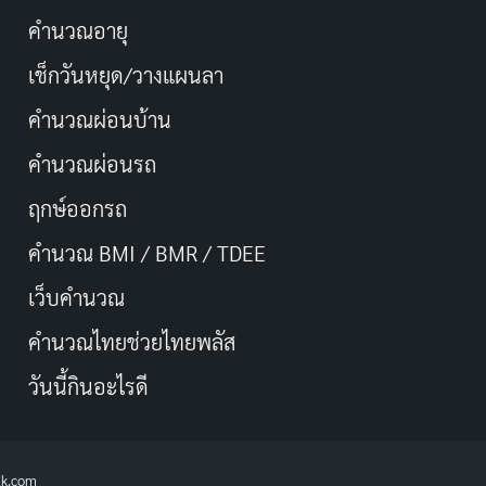
คำนวณอายุ
เช็กวันหยุด/วางแผนลา
คำนวณผ่อนบ้าน
คำนวณผ่อนรถ
ฤกษ์ออกรถ
คำนวณ BMI / BMR / TDEE
เว็บคํานวณ
คํานวณไทยช่วยไทยพลัส
วันนี้กินอะไรดี
lk.com