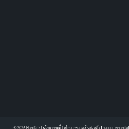
© 2026 NaniTalk |
นโยบายคุกกี้
|
นโยบายความเป็นส่วนตัว
| support@nanita