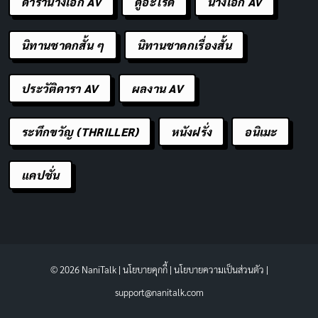
ดารานางเอก AV
ดูอะไรดี
นางเอก AV
นิทานชาดกสั้น ๆ
นิทานชาดกเรื่องสั้น
ประวัติดารา AV
ผลงาน AV
ระทึกขวัญ (THRILLER)
หนังฝรั่ง
อนิเมะ
แคปชั่น
© 2026 NaniTalk |
นโยบายคุกกี้
|
นโยบายความเป็นส่วนตัว
|
support@nanitalk.com