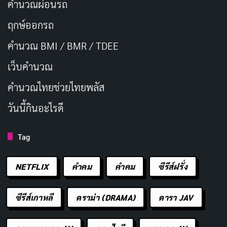
คำนวณผ่อนรถ
ฤกษ์ออกรถ
คำนวณ BMI / BMR / TDEE
เว็บคํานวณ
คํานวณไทยช่วยไทยพลัส
วันนี้กินอะไรดี
Tag
NETFLIX
คำคม
คําคม
ซีรีส์ฝรั่ง
ซีรีส์เกาหลี
ดราม่า (DRAMA)
ดารา JAV