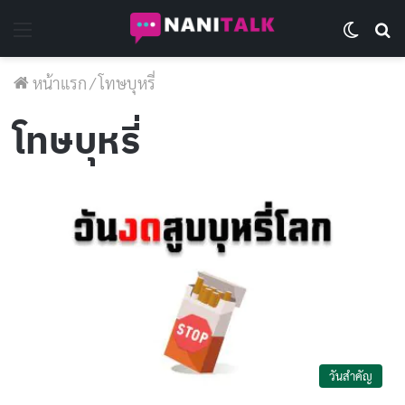
Menu
Switch 
Se
หน้าแรก
/
โทษบุหรี่
โทษบุหรี่
วันสำคัญ