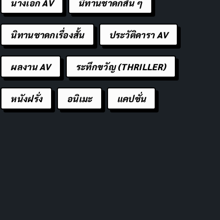
นางเอก AV
นิทานชาดกสั้น ๆ
นิทานชาดกเรื่องสั้น
ประวัติดารา AV
ผลงาน AV
ระทึกขวัญ (THRILLER)
หนังฝรั่ง
อนิเมะ
แคปชั่น