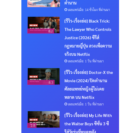
ตำนาน
เผยแพร่เมื่อ: 14 ชั่วโมง ที่ผ่านมา
[รีวิว-เรื่องย่อ] Black Trick:
The Lawyer Who Controls
8.2
Justice (2026) ซีรีส์
กฎหมายญี่ปุ่น ลวงเพื่อความ
จริงบน Netflix
เผยแพร่เมื่อ: 1 วัน ที่ผ่านมา
[รีวิว-เรื่องย่อ] Doctor-X the
Movie (2024) ปิดตำนาน
8.3
ศัลยแพทย์หญิงผู้ไม่เคย
พลาด บน Netflix
เผยแพร่เมื่อ: 1 วัน ที่ผ่านมา
[รีวิว-เรื่องย่อ] My Life With
the Walter Boys ซีซั่น 3 ซี
2.8
รีส์วัยรุ่นที่หมดพลัง