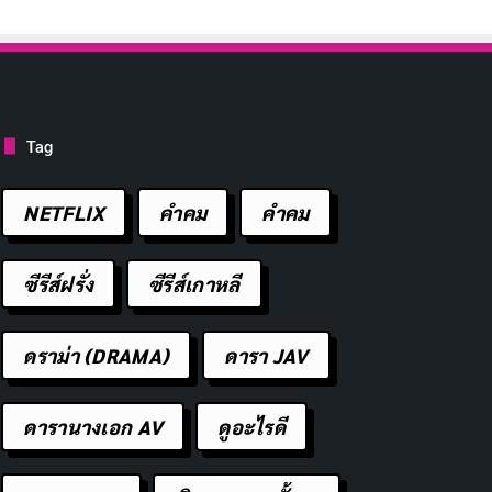
Tag
NETFLIX
คำคม
คําคม
ซีรีส์ฝรั่ง
ซีรีส์เกาหลี
ดราม่า (DRAMA)
ดารา JAV
ดารานางเอก AV
ดูอะไรดี