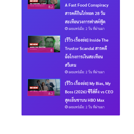
A Fast Food Conspiracy
8.2
สารคดีกินไก่ทอด 28 วัน
สะเทือนวงการฟาสต์ฟู้ด
เผยแพร่เมื่อ: 2 วัน ที่ผ่านมา
[รีวิว-เรื่องย่อ] Inside The
Trustor Scandal สารคดี
8
ฉ้อโกงการเงินสะเทือน
สวีเดน
เผยแพร่เมื่อ: 2 วัน ที่ผ่านมา
[รีวิว-เรื่องย่อ] My Bias, My
Boss (2026) ซีรีส์ติ่ง vs CEO
8.2
สุดเย็นชาบน HBO Max
เผยแพร่เมื่อ: 2 วัน ที่ผ่านมา