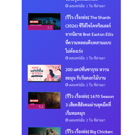
เผยแพร่เมื่อ: 1 วัน ที่ผ่านมา
[รีวิว-เรื่องย่อ] The Shards
(2026) ซีรีส์ไซโคทริลเลอร์
7.7
จากนิยาย Bret Easton Ellis
ที่ความหลอนคืบคลานแบบ
ไม่ต้องเร่ง
เผยแพร่เมื่อ: 1 วัน ที่ผ่านมา
200 แคปชั่นซากุระ หวาน
ละมุน รับวันดอกไม้บาน
เผยแพร่เมื่อ: 2 วัน ที่ผ่านมา
[รีวิว-เรื่องย่อ] 1670 Season
3 เสียดสีสังคมผ่านยุคมืดที่
5.2
เริ่มหมดมุก
เผยแพร่เมื่อ: 2 วัน ที่ผ่านมา
[รีวิว-เรื่องย่อ] Big Chicken: