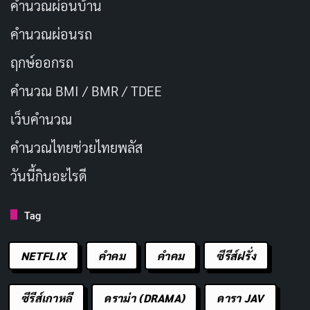
คำนวณผ่อนบ้าน
คำนวณผ่อนรถ
ฤกษ์ออกรถ
คำนวณ BMI / BMR / TDEE
เว็บคํานวณ
คํานวณไทยช่วยไทยพลัส
วันนี้กินอะไรดี
Tag
NETFLIX
คำคม
คําคม
ซีรีส์ฝรั่ง
ซีรีส์เกาหลี
ดราม่า (DRAMA)
ดารา JAV