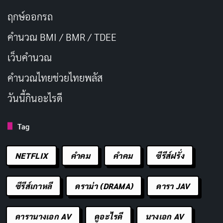
ฤกษ์ออกรถ
คำนวณ BMI / BMR / TDEE
เว็บคํานวณ
คํานวณไทยช่วยไทยพลัส
วันนี้กินอะไรดี
Tag
NETFLIX
คำคม
คําคม
ซีรีส์ฝรั่ง
ซีรีส์เกาหลี
ดราม่า (DRAMA)
ดารา JAV
ดารานางเอก AV
ดูอะไรดี
นางเอก AV