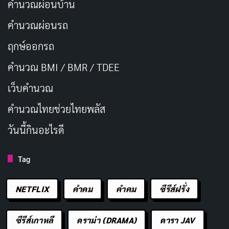
คำนวณผ่อนบ้าน
คำนวณผ่อนรถ
ฤกษ์ออกรถ
คำนวณ BMI / BMR / TDEE
เว็บคํานวณ
คํานวณไทยช่วยไทยพลัส
วันนี้กินอะไรดี
Tag
NETFLIX
คำคม
คําคม
ซีรีส์ฝรั่ง
ซีรีส์เกาหลี
ดราม่า (DRAMA)
ดารา JAV