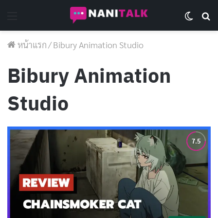
Menu
Switch 
Se
หน้าแรก
/
Bibury Animation Studio
Bibury Animation
Studio