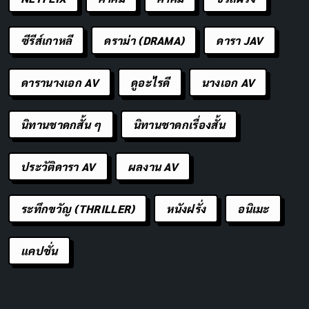
ซีรีส์เกาหลี
ดราม่า (DRAMA)
ดารา JAV
ดารานางเอก AV
ดูอะไรดี
นางเอก AV
นิทานชาดกสั้น ๆ
นิทานชาดกเรื่องสั้น
ประวัติดารา AV
ผลงาน AV
ระทึกขวัญ (THRILLER)
หนังฝรั่ง
อนิเมะ
แคปชั่น