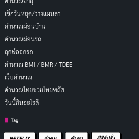
คำนวณอายุ
เช็กวันหยุด/วางแผนลา
คำนวณผ่อนบ้าน
คำนวณผ่อนรถ
ฤกษ์ออกรถ
คำนวณ BMI / BMR / TDEE
เว็บคํานวณ
คํานวณไทยช่วยไทยพลัส
วันนี้กินอะไรดี
Tag
NETFLIX
คำคม
คําคม
ซีรีส์ฝรั่ง