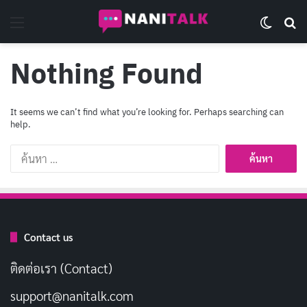
Menu
Switch 
Se
Nothing Found
It seems we can’t find what you’re looking for. Perhaps searching can
help.
ค้นหา
สำหรับ:
Contact us
ติดต่อเรา (Contact)
support@nanitalk.com