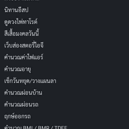
นิทานอีสป
ดูดวงไพ่ทาโรต์
สีเสื้อมงคลวันนี้
เว็บส่องสตอรี่ไอจี
คำนวณค่าไฟแอร์
คำนวณอายุ
เช็กวันหยุด/วางแผนลา
คำนวณผ่อนบ้าน
คำนวณผ่อนรถ
ฤกษ์ออกรถ
คำนวณ BMI / BMR / TDEE