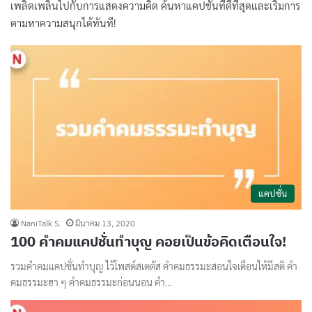
เพลิดเพลินไปกับการแสดงความคิด ค้นหาแคปชั่นที่ดีที่สุดและเริ่มการ
ตามหาความสนุกได้ทันที!
แคปชั่น
NaniTalk S.
มีนาคม 13, 2020
100 คำคมแคปชั่นทำบุญ คอยเป็นข้อคิดเตือนใจ!
รวมคำคมแคปชั่นทำบุญ ไว้โพสต์สเตตัส คําคมธรรมะสอนใจเตือนให้มีสติ คํา
คมธรรมะฮา ๆ คําคมธรรมะก่อนนอน คํา…