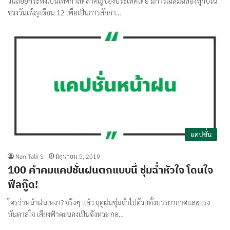
วันลอยกระทงเป็นเทศกาลที่สำคัญของประเทศไทย มีการเฉลิมฉลองทุกปีใน
ช่วงวันเพ็ญเดือน 12 เพื่อเป็นการสักกา…
แคปชั่น
NaniTalk S.
มิถุนายน 5, 2019
100 คำคมแคปชั่นฝนตกแบบนี้ ชุ่มฉ่ำหัวใจ โดนใจ
ฟีลกู๊ด!
ใครว่าหน้าฝนเหงา? จริงๆ แล้ว ฤดูฝนชุ่มฉ่ำไปด้วยทั้งบรรยากาศและแรง
บันดาลใจ เสียงฟ้าคะนองเป็นจังหวะ กล…