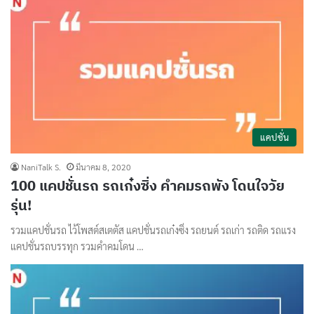
แคปชั่น
NaniTalk S.
มีนาคม 8, 2020
100 แคปชั่นรถ รถเก๋งซิ่ง คำคมรถพัง โดนใจวัย
รุ่น!
รวมแคปชั่นรถ ไว้โพสต์สเตตัส แคปชั่นรถเก๋งซิ่ง รถยนต์ รถเก่า รถติด รถแรง
แคปชั่นรถบรรทุก รวมคําคมโดน …