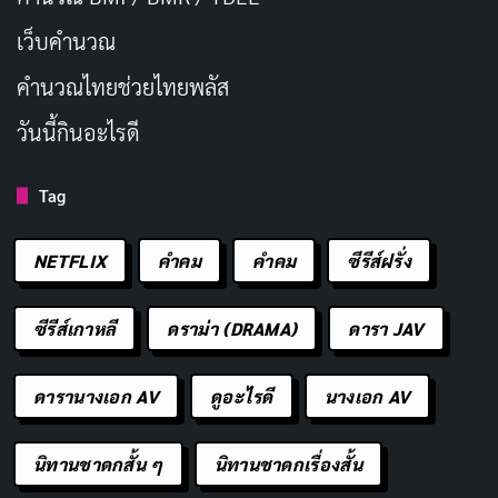
เว็บคํานวณ
คํานวณไทยช่วยไทยพลัส
วันนี้กินอะไรดี
Tag
NETFLIX
คำคม
คําคม
ซีรีส์ฝรั่ง
ซีรีส์เกาหลี
ดราม่า (DRAMA)
ดารา JAV
ดารานางเอก AV
ดูอะไรดี
นางเอก AV
นิทานชาดกสั้น ๆ
นิทานชาดกเรื่องสั้น