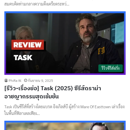
สมคบคิดท่ามกลางความตึงเครียดระหว่…
รีวิวซีรีส์ฝรั่ง
PhiRa W.
กันยายน 9, 2025
[รีวิว-เรื่องย่อ] Task (2025) ซีรีส์ดราม่า
อาชญากรรมสุดเข้มข้น
Task เป็นซีรีส์ที่สร้างโดยแบรด อิงเกิลส์บี ผู้สร้าง Mare Of Easttown เล่าเรื่อง
ในพื้นที่ฟิลาเดลเฟียเ…