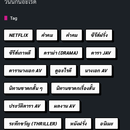
วันนี้กินอะไรดี
Tag
NETFLIX
คำคม
คําคม
ซีรีส์ฝรั่ง
ซีรีส์เกาหลี
ดราม่า (DRAMA)
ดารา JAV
ดารานางเอก AV
ดูอะไรดี
นางเอก AV
นิทานชาดกสั้น ๆ
นิทานชาดกเรื่องสั้น
ประวัติดารา AV
ผลงาน AV
ระทึกขวัญ (THRILLER)
หนังฝรั่ง
อนิเมะ