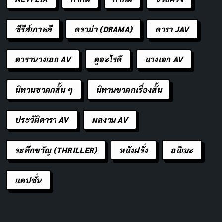
ซีรีส์เกาหลี
ดราม่า (DRAMA)
ดารา JAV
ดารานางเอก AV
ดูอะไรดี
นางเอก AV
นิทานชาดกสั้น ๆ
นิทานชาดกเรื่องสั้น
ประวัติดารา AV
ผลงาน AV
ระทึกขวัญ (THRILLER)
หนังฝรั่ง
อนิเมะ
แคปชั่น