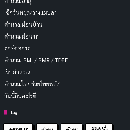
คำนวณอายุ
เช็กวันหยุด/วางแผนลา
คำนวณผ่อนบ้าน
คำนวณผ่อนรถ
ฤกษ์ออกรถ
คำนวณ BMI / BMR / TDEE
เว็บคํานวณ
คํานวณไทยช่วยไทยพลัส
วันนี้กินอะไรดี
Tag
NETFLIX
คำคม
คําคม
ซีรีส์ฝรั่ง