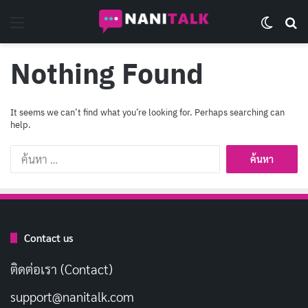
Menu
Switch 
Se
Nothing Found
It seems we can’t find what you’re looking for. Perhaps searching can
help.
ค้นหา
สำหรับ:
Contact us
ติดต่อเรา (Contact)
support@nanitalk.com