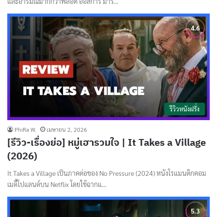
และอารมณ์มากกว่าพล็อต ออสการ์ มาร์…
รีวิวหนังฝรั่ง
PhiRa W.
เมษายน 2, 2026
[รีวิว-เรื่องย่อ] หมู่เฮารวมใจ | It Takes a Village
(2026)
It Takes a Village เป็นภาคต่อของ No Pressure (2024) หนังโรแมนติกคอม
เมดี้โปแลนด์บน Netflix โดยใช้ฉากแ…