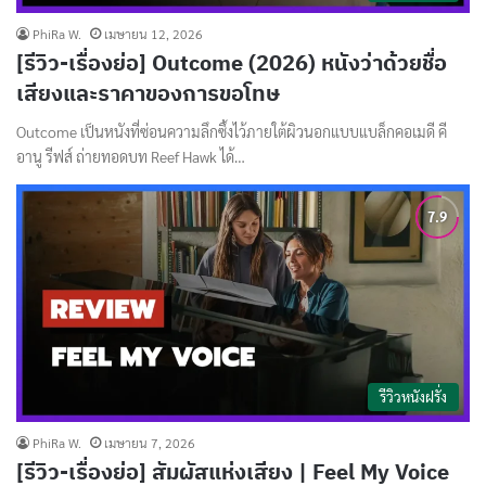
PhiRa W.
เมษายน 12, 2026
[รีวิว-เรื่องย่อ] Outcome (2026) หนังว่าด้วยชื่อ
เสียงและราคาของการขอโทษ
Outcome เป็นหนังที่ซ่อนความลึกซึ้งไว้ภายใต้ผิวนอกแบบแบล็กคอเมดี คี
อานู รีฟส์ ถ่ายทอดบท Reef Hawk ได้…
รีวิวหนังฝรั่ง
PhiRa W.
เมษายน 7, 2026
[รีวิว-เรื่องย่อ] สัมผัสแห่งเสียง | Feel My Voice