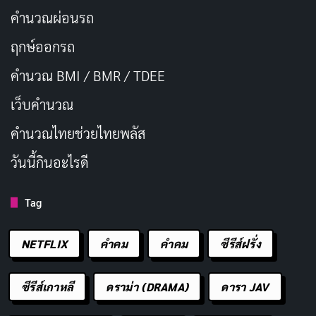
คำนวณผ่อนรถ
ฤกษ์ออกรถ
คำนวณ BMI / BMR / TDEE
เว็บคํานวณ
คํานวณไทยช่วยไทยพลัส
วันนี้กินอะไรดี
Tag
NETFLIX
คำคม
คําคม
ซีรีส์ฝรั่ง
ซีรีส์เกาหลี
ดราม่า (DRAMA)
ดารา JAV