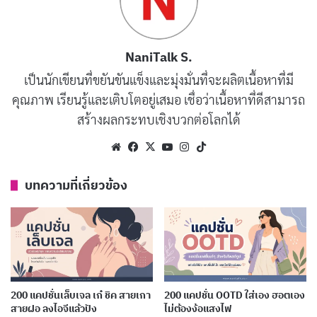
NaniTalk S.
กาลเวลาเคลื่อนคล้อยลอยผ่านพ้น
เป็นนักเขียนที่ขยันขันแข็งและมุ่งมั่นที่จะผลิตเนื้อหาที่มี
คุณภาพ เรียนรู้และเติบโตอยู่เสมอ เชื่อว่าเนื้อหาที่ดีสามารถ
ถึงวารจนอำลางานอันยิ่งใหญ่
สร้างผลกระทบเชิงบวกต่อโลกได้
สี่สิบปีที่ทุ่มเทแรงใจ
ฝากผลงานไว้ให้คนชื่นชม
Website
Facebook
X
YouTube
Instagram
TikTok
บทความที่เกี่ยวข้อง
บทความที่เกี่ยวข้อง
200 แคปชั่นเที่ยวเกาหลี เก็บความทรงจำสุดคิ้วท์
เผยแพร่เมื่อ: 4 วัน ที่ผ่านมา
200 แคปชั่นโอมากาเสะ ฟีลกูร์เมต์ขั้นเทพ เป๊ะปัง
ทุกโมเมนต์
200 แคปชั่นเล็บเจล เก๋ ชิค สายเกา
200 แคปชั่น OOTD ใส่เอง ฮอตเอง
สายฝอ ลงไอจีแล้วปัง
ไม่ต้องง้อแสงไฟ
เผยแพร่เมื่อ: 5 วัน ที่ผ่านมา