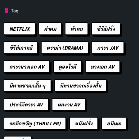
Tag
ลาลับจากบทบาทที่ภักดี
NETFLIX
คำคม
คําคม
ซีรีส์ฝรั่ง
แต่ความดีมิได้ลาลับหาย
ทิ้งร่องรอยแห่งคุณธรรมมากมาย
ซีรีส์เกาหลี
ดราม่า (DRAMA)
ดารา JAV
ให้ลูกหลานสืบสานต่อไป
ดารานางเอก AV
ดูอะไรดี
นางเอก AV
จากวันวานที่สร้างงานอันยิ่งใหญ่
นิทานชาดกสั้น ๆ
นิทานชาดกเรื่องสั้น
เกษียณไปด้วยใจอันเบิกบาน
ขอให้พบแต่สุขสำราญ
ประวัติดารา AV
ผลงาน AV
ดั่งแสงตะวันยามเช้าที่งดงาม
ระทึกขวัญ (THRILLER)
หนังฝรั่ง
อนิเมะ