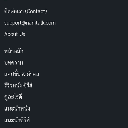
แต่เส้นทางฝันยังงดงาม
ติดต่อเรา (Contact)
support@nanitalk.com
ถึงเวลาหยุดยืนบนเส้นทาง
About Us
ปล่อยภาระวางไว้ให้คนใหม่
หน้าหลัก
แต่สิ่งที่สร้างไว้ในหัวใจ
จะตรึงแน่นไปชั่วกาลนาน
บทความ
แคปชั่น & คำคม
รีวิวหนัง-ซีรีส์
แสงแห่งบุญส่องทางเจ้าก้าวย่าง
แม้หนทางนี้จะจบสิ้น
ดูอะไรดี
ขอให้สุขสมบูรณ์ทุกถิ่น
แนะนำหนัง
สุขกายสุขจินต์ทุกเวลา
แนะนำซีรีส์