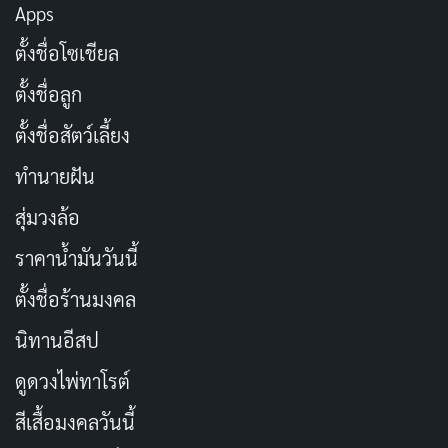
Apps
เกษียณใช่เพียงการหยุดยั้ง
ตั้งชื่อโซเชียล
แต่คือพลังที่ยังส่องแสง
ตั้งชื่อลูก
แม้ไม่ต้องลุกขึ้นแสดง
ตั้งชื่อสัตว์เลี้ยง
แต่คนยังมองเห็นคุณค่าทุกวัน
ทำนายฝัน
สุ่มวงล้อ
คำว่า “ครู” ไม่มีวันจาง
ราคาน้ำมันวันนี้
ถึงจะวางปากกาและตำรา
แต่ในใจศิษย์ยังเรียกหา
ตั้งชื่อร้านมงคล
ด้วยศรัทธาไม่เสื่อมคลาย
นิทานอีสป
ดูดวงไพ่ทาโรต์
เกษียณคือการเริ่มต้นใหม่
สีเสื้อมงคลวันนี้
พักกายใจให้สุขสมบูรณ์