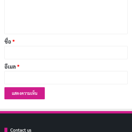
ร้อยความรักถักทอเป็นพรมแพร
ม
แด่ผู้ดูแลงานด้วยใจ
เ
เกษียณแล้วแต่ยังยิ่งใหญ่
ห็
ในหัวใจลูกหลานตลอดมา
น
*
ชื่อ
*
ความสำเร็จอยู่คู่ความเพียร
เกษียณเวียนมาพบอีกหน
อีเมล
*
แม้หยุดพักแต่ใจไม่หยุดค้น
ความหมายแห่งคนที่มีค่า
ก้าวผ่านกาลด้วยใจมั่น
ถึงวันพักผ่อนสุขสันต์
เส้นทางงานแม้สิ้นสุดกัน
Contact us