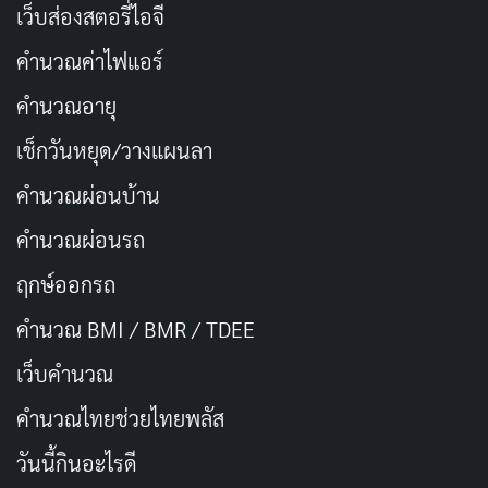
เว็บส่องสตอรี่ไอจี
ได้ทำสิ่งที่ใจเคยเกื้อกูล
คำนวณค่าไฟแอร์
ให้ทุกวันชื่นชื่นด้วยรอยยิ้ม
คำนวณอายุ
เช็กวันหยุด/วางแผนลา
บันทึกความทรงจำอันล้ำค่า
คำนวณผ่อนบ้าน
ตลอดเวลาที่ร่วมงานมา
ยังจดจำด้วยรักและศรัทธา
คำนวณผ่อนรถ
ขอให้ชะตาพบสุขสันต์
ฤกษ์ออกรถ
คำนวณ BMI / BMR / TDEE
เกษียณงานแต่มิใช่เกษียณใจ
เว็บคํานวณ
ความห่วงใยยังมีให้ไม่เหินห่าง
คํานวณไทยช่วยไทยพลัส
จะอยู่ไกลเพียงใดไม่จืดจาง
วันนี้กินอะไรดี
ยังเห็นท่านเป็นแบบอย่างเสมอไป