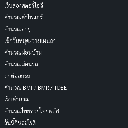
เว็บส่องสตอรี่ไอจี
ที่มา –
thailandherbstore
, siambiotech
คำนวณค่าไฟแอร์
คำนวณอายุ
อย.
เช็กวันหยุด/วางแผนลา
คำนวณผ่อนบ้าน
Copy URL
คำนวณผ่อนรถ
ฤกษ์ออกรถ
คำนวณ BMI / BMR / TDEE
เว็บคํานวณ
คํานวณไทยช่วยไทยพลัส
วันนี้กินอะไรดี