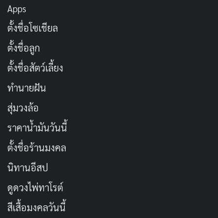
ขวด ยา คอลลาเจน ผลิตภัณฑ์อาหารเสริม ครีม เครื่อง
Apps
สำอาง วิตามิน ที่มี 13 หลัก ใส่ลงในเว็บไซต์ตรวจสอบ อย
ตั้งชื่อโซเชียล
ตั้งชื่อลูก
ตั้งชื่อสัตว์เลี้ยง
ทำนายฝัน
สุ่มวงล้อ
ราคาน้ำมันวันนี้
ตั้งชื่อร้านมงคล
4. วิธีการเช็คเลข อย. คุณจะได้ผลลัพธ์ของรายละเอียด
ที่ทาง สำนักงานคณะกรรมการอาหารและยา ได้ทำการ
นิทานอีสป
ตรวจสอบสินค้า ว่าผ่านมาตรฐานแล้ว ถ้ามีรายละเอียดระบุ
ดูดวงไพ่ทาโรต์
ไว้ ก็แปลว่า สินค้านั้น ๆ ได้ผ่านมาตรฐานที่คุณต้องการ
สีเสื้อมงคลวันนี้
เรียบร้อยแล้ว