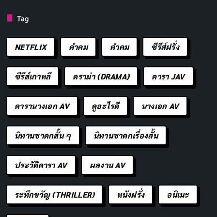
Tag
NETFLIX
คำคม
คําคม
ซีรีส์ฝรั่ง
ซีรีส์เกาหลี
ดราม่า (DRAMA)
ดารา JAV
ดารานางเอก AV
ดูอะไรดี
นางเอก AV
นิทานชาดกสั้น ๆ
นิทานชาดกเรื่องสั้น
ประวัติดารา AV
ผลงาน AV
ระทึกขวัญ (THRILLER)
หนังฝรั่ง
อนิเมะ