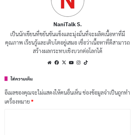
วิธีเช็คเลข อย.
NaniTalk S.
4 วิธี เช็คเลข อย. เว็บตรวจสอบ ยา อาหารเสริม ครีม
เป็นนักเขียนที่ขยันขันแข็งและมุ่งมั่นที่จะผลิตเนื้อหาที่มี
เครื่องสำอาง วิตามิน คอลลาเจน 100% ที่คุณควรรู้
คุณภาพ เรียนรู้และเติบโตอยู่เสมอ เชื่อว่าเนื้อหาที่ดีสามารถ
หมายเลข อย. มีทั้งหมด 13 หลัก เป็นเลขจากทาง สำนักงาน
สร้างผลกระทบเชิงบวกต่อโลกได้
คณะกรรมการอาหาร และ ยา ของประเทศไทย ที่ได้ระบุให้
Website
Facebook
X
YouTube
Instagram
TikTok
สินค้านั้นๆ ว่าได้มีการผ่านมาตรฐานให้กับผู้บริโภคแล้ว
ใส่ความเห็น
อย. มีหน้าที่ให้ความคุ้มครองผู้บริโภค ด้วยการตรวยสอบ
คุณภาพ ความปลอดภัย และ ให้โฆษณาสินค้าข้างขวด
อีเมลของคุณจะไม่แสดงให้คนอื่นเห็น
ช่องข้อมูลจำเป็นถูกทำ
กระปุก อื่นๆ แบบตรงตามจริง ทำให้สินค้า ยา อาหารเสริม
เครื่องหมาย
*
ผลิตภัณฑ์ครีม เครื่องสำอาง วิตามิน ที่มีเลข อย อยู่ที่ขวด มี
ค
ความปลอดภัย น่าเชื่อถือ มีมาตรฐานที่ดีที่สุด (บางส่วน)
ว
า