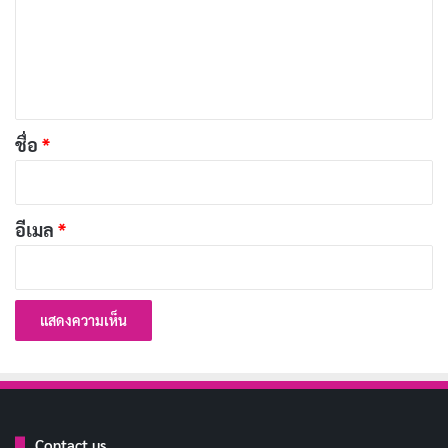
ม
เ
ห็
น
*
ชื่อ
*
1. อย. เริ่มต้นด้วยการมองหาเลข อย ที่อยู่บริเวณหลังกล่อง
ยา อาหารเสริม ครีม ผลิตภัณฑ์คอลาเจน เครื่องสำอาง
วิตามิน จะมีตัวเลขอยู่ประมาณ 13 หลัก ที่อยู่ในกรอบ และ
อีเมล
*
นั่นคือเลข อย
Contact us