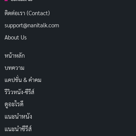
ติดต่อเรา (Contact)
support@nanitalk.com
2. เว็บตรวจ อย. ที่ง่ายที่สุด จะเป็นแบบในรูป ให้คุณทำการ
About Us
เปิดเว็บไซต์ตรวจสอบ อย แบบในตัวอย่างในรูปนี้ ก็จะ
สามารถเริ่มการใส่เลข อย ง่าย ๆ ได้แล้ว
หน้าหลัก
Website : www.porta.fda.moph.go.th
บทความ
แคปชั่น & คำคม
รีวิวหนัง-ซีรีส์
ดูอะไรดี
แนะนำหนัง
แนะนำซีรีส์
3. เว็บตรวจสอบ อย. จะต้องทำการนำเลขในกรอบของ