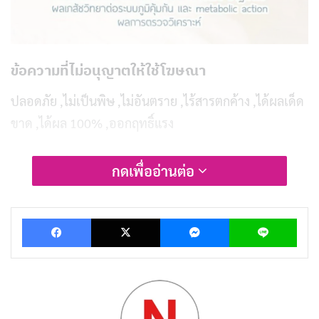
ข้อความที่ไม่อนุญาตให้ใช้โฆษณา
ปลอดภัย ,ไม่เป็นพิษ ,ไม่อันตราย ,ไร้สารตกค้าง ,ได้ผลเด็ด
ขาด ,ได้ผล 100% ,ออกฤทธิ์แรง
ข้อความที่ไม่ควรใช้โฆษณา
กดเพื่ออ่านต่อ
ที่สุด ,ยอด ,สุดยอด ,ชนะเลิศ ,เลิศเลอ ,ดีเลิศ ,ล้ำเลิศ ,แห่ง
แรก ,แห่งเดียว ,รายแรก ,ครั้งแรก ,อันดับ 1 ,พิเศษ ,ยอด
Facebook
X
Messenger
Lin
เยี่ยม ,เยี่ยมยอด ,สุดเหวี่ยง ,วิเศษ ,โดดเด่น ,100%
,ศักดิ์สิทธิ์ ,มหัศจรรย์ ,เด็ดขาด ,ฮีโร่ ,หนึ่งเดียว ,ปาฏิหาริย์
,ผลเภสัชวิทยาต่อระบบภูมิคุ้มกัน และ Metabolic Action
ผลการตรวจวิเคราะห์