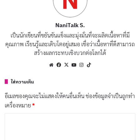
ต้นของสิ่งใหม่ๆ ที่น่าตื่นเต้น
อีกหนึ่งปีที่ผ่านไป ได้เวลาตั้งเป้าหมายใหม่ และเก็บ
NaniTalk S.
เกี่ยวพลังงานเพื่อให้บรรลุสิ่งที่ตั้งใจ
เป็นนักเขียนที่ขยันขันแข็งและมุ่งมั่นที่จะผลิตเนื้อหาที่มี
ฮ่า มาไกลแล้วนะวันเกิด อายุน้อยแทนได้ไง ที่สำคัญคือ
คุณภาพ เรียนรู้และเติบโตอยู่เสมอ เชื่อว่าเนื้อหาที่ดีสามารถ
รถอึมแน่นเปรี๊ยะ!
สร้างผลกระทบเชิงบวกต่อโลกได้
วันนี้อายุเพิ่ม แต่ได้ประสบการณ์มากมายนะจ๊ะ ฮ่าๆ
Website
Facebook
X
YouTube
Instagram
TikTok
ไม่รู้ใครตั้งกฎให้ต้องแก่เลยนะ
อายุหนึ่งขวบมากขึ้น แต่ไม่รู้สึกแก่เลยสักนิด ต่อให้เป็น
ใส่ความเห็น
อย่างนั้นยังสวยอยู่ดี๊
อีเมลของคุณจะไม่แสดงให้คนอื่นเห็น
ช่องข้อมูลจำเป็นถูกทำ
ปีที่ผ่านมา ได้รับบทเรียนอันล้ำค่า วันนี้ ขอฉลองไปกับ
เครื่องหมาย
*
ข้อคิดเหล่านั้น
ค
อีกหนึ่งวันหมุนวนผ่านไป ชีวิตเรายังคงต้องเรียนรู้ และ
ว
พัฒนาตนเอง
า