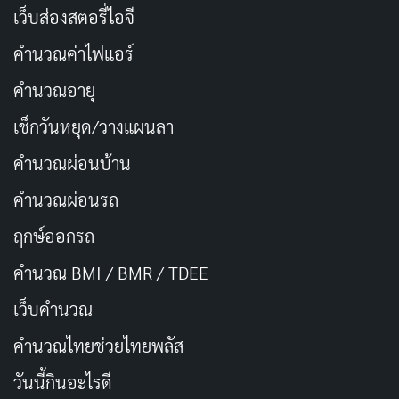
เองมากขึ้น ค้นพบศักยภาพที่ซ่อนอยู่ และใช้ชีวิตอย่าง
เว็บส่องสตอรี่ไอจี
มีความสุข
คำนวณค่าไฟแอร์
ขอให้ปีนี้เป็นปีแห่งการเริ่มต้นใหม่ เต็มไปด้วยความ
ท้าทาย เป้าหมาย และความสำเร็จที่ยิ่งใหญ่
คำนวณอายุ
อายุเป็นเพียงตัวเลข ขอให้ใจเราสดใส ร่าเริง มองโลก
เช็กวันหยุด/วางแผนลา
ในแง่ดี และมีความสุขกับทุกๆ ช่วงเวลาในชีวิต
คำนวณผ่อนบ้าน
ขอให้ปีนี้เป็นปีแห่งการเติบโต เรียนรู้ พัฒนาตัวเอง
คำนวณผ่อนรถ
และค้นพบสิ่งใหม่ๆ อยู่เสมอ
ฤกษ์ออกรถ
ขอให้มีความสุข สุขภาพแข็งแรง คิดสิ่งใดก็
สมปรารถนา มีพลังใจทำสิ่งที่ฝันไว้ให้สำเร็จ
คำนวณ BMI / BMR / TDEE
ขอให้มีพลังกาย พลังใจ เผชิญกับทุกอุปสรรคในชีวิต
เว็บคํานวณ
ฟันฝ่าทุกปัญหาไปด้วยความเข้มแข็ง
คํานวณไทยช่วยไทยพลัส
ขอให้ชีวิตเต็มไปด้วยความรัก มิตรภาพ และความ
วันนี้กินอะไรดี
อบอุ่นจากครอบครัว เพื่อนฝูง และคนรอบข้าง