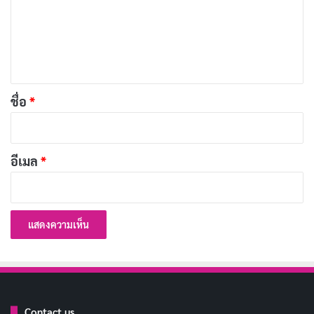
ดอกไม้ผลิบาน ผลัดใบ แล้วบานใหม่อีกครั้ง ชีวิตก็เป็น
ม
เช่นนั้น เติบโตขึ้นทุกวันๆ
เ
มั่นใจ รักตัวเอง และเดินหน้าต่อไป นี่คือเคล็ดลับของ
ห็
ความสำเร็จ
น
*
วันนี้ก้าวผ่านอีกหนึ่งปี ถึงเวลาตั้งหน้าตั้งตาสู่เป้าหมาย
ชื่อ
*
อันยิ่งใหญ่ต่อไป
การก้าวไปข้างหน้าอาจมีอุปสรรค แต่ความพยายาม
อีเมล
*
ของคุณจะนำมาซึ่งผลตอบแทนอันคุ้มค่า
ประสบการณ์ไม่อาจซื้อได้ สิ่งที่คุณได้รับนั้นคือดอกผล
ที่ผ่านการตกผลึกด้วยตนเอง
ไม่ว่าจะอายุเท่าไร ความเข้มแข็ง ความอดทน และ
ปัญญาของคุณจะเพิ่มพูนมากขึ้นเรื่อยๆ
คุณผ่านมาอย่างโดดเด่นในทุกช่วงเวลา มั่นใจได้เลยว่า
ปีนี้จะโดดเด่นเช่นกัน
Contact us