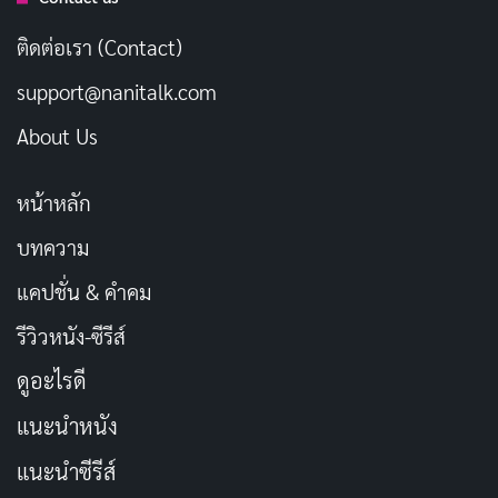
ผ่านมาได้ด้วยดี ผ่านมาอย่างงดงาม นี่คือผลจากความ
ติดต่อเรา (Contact)
มุ่งมั่นตั้งใจของคุณ ฉันยินดีจริงๆ
support@nanitalk.com
ไม่ว่าจะเป็นอุปสรรคอะไร คุณก็ผ่านมาได้ด้วยจิตใจที่
About Us
เข้มแข็ง ฉันชื่นชมคุณมาก
ประสบความสำเร็จได้เป็นระยะ แสดงถึงความตั้งใจ
หน้าหลัก
และทุ่มเทอย่างเต็มที่ งานนี้สมควรได้รับการชื่นชม
บทความ
หนึ่งปีผ่านไป แต่คุณยังคงพยายามอย่างไม่ย่อท้อ งาน
แคปชั่น & คำคม
นี้สมควรได้รับคำชมเชยมากๆ
การที่คุณไม่ยอมแพ้ต่ออุปสรรคนั้นน่าชื่นชมจริงๆ นี่
รีวิวหนัง-ซีรีส์
คือสิ่งที่ทำให้คุณประสบความสำเร็จ
ดูอะไรดี
แม้จะเหนื่อยยากลำบากเพียงใด แต่คุณยังยืนหยัดต่อสู้
แนะนำหนัง
เสมอ นั่นคือคุณค่าของชีวิต
แนะนำซีรีส์
เช้าวันนี้ตื่นมามองกระจก บอกตัวเองว่ายังหล่อเหมือน