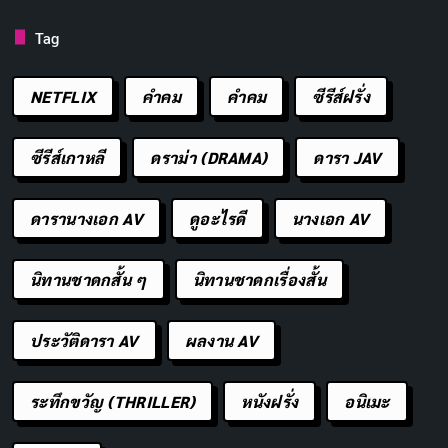
ขอให้ค้นพบความสุขที่แท้จริงในชีวิต รู้สึกขอบคุณสิ่งที่
Tag
มี และมีความสุขกับทุกๆ สิ่งที่เกิดขึ้น
ขอให้มีสติ มองโลกอย่างมีวิจารณญาณ ตัดสินใจอย่าง
NETFLIX
คำคม
คําคม
ซีรีส์ฝรั่ง
ฉลาด และใช้ชีวิตอย่างมีเป้าหมาย
ขอให้มีรอยยิ้ม เสียงหัวเราะ และความสุขเต็มเปี่ยมใน
ซีรีส์เกาหลี
ดราม่า (DRAMA)
ดารา JAV
ทุกๆ วัน
ดารานางเอก AV
ดูอะไรดี
นางเอก AV
แก่ขึ้นอีกปีแล้วเหรอ? ช่างมันเถอะ กินเค้กให้ลืมอายุไป
เลย!
นิทานชาดกสั้น ๆ
นิทานชาดกเรื่องสั้น
ปีนี้ขออวยพรให้ตัวเองรวย… รวยความสุข รวย
มิตรภาพ รวยความรัก!
ประวัติดารา AV
ผลงาน AV
อายุเป็นเพียงตัวเลข… แต่จำนวนเค้กที่กินได้ บ่งบอก
ถึงความสุขในชีวิต!
ระทึกขวัญ (THRILLER)
หนังฝรั่ง
อนิเมะ
ขอให้ปีนี้เป็นปีที่ฉันสวยขึ้น… โดยไม่ต้องพึ่งแอปแต่ง