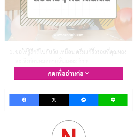
ขอให้รู้สึกดีไปกับวัย เหมือน ครีมแก้ริ้วรอยที่คุณหลง
ละเลิงก่อนหมดอายุนั่นแหละ อ้าว!
ดีสิ้นกะได้อายุอีกปี เหนื่อยแต่ก็หล่อขึ้นเรื่อยๆ อย่าใคร
กดเพื่ออ่านต่อ
คิดว่าหน้าเหี่ยวจ๋า นี่คือความเฉียบขาดของสาวเก๋า
ปล่อยให้เหงื่อตกเม็ดสองเม็ด ดีกว่าขอร้องฟ้าให้หยุด
Facebook
X
Messenger
Lin
การแก่ชรานะคร้าบบ
อายุไม่ใช่ตัวเลข แต่เป็นความสำเร็จในก้าวต่อไป ขอให้
ปีนี้ได้ก้าวพ้นความท้าทายอย่างงดงาม
สิ่งดีๆ ยังรออยู่ข้างหน้า ขอให้หนึ่งปีข้างหน้าเป็นจุดเริ่ม