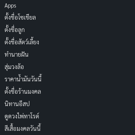
เดิมนะเว้ย แล้วเตือนว่าสักวันต้องเป็นอย่างนี้ด้วยล่ะนะ
Apps
555
ตั้งชื่อโซเชียล
อายุไม่ใช่ปัญหาถ้ายังมีพละกำลังเต็มเปี่ยม ยังไปสาย
ตั้งชื่อลูก
ได้อยู่พ่อรุ่น! แต่พอเช้ามาอย่าถามหนูว่าเป็นใคร 555
ตั้งชื่อสัตว์เลี้ยง
วันนี้มีแต่ความสุขที่ได้ครบรอบหนึ่งปี ถ้ามีอะไรไม่
ทำนายฝัน
พอใจ กลับไปใช้ชีวิตใหม่ก็แล้วกันนะ 5555
วันนี้ดวงใจโปร่งสว่าง ดั่งสายธารแห่งปัญญาที่ค่อยๆ
สุ่มวงล้อ
ไหลรินสู่จิตวิญญาณของเรา
ราคาน้ำมันวันนี้
ในหนึ่งปีที่ผ่านมา มีทั้งน้ำตา รอยยิ้ม และบทเรียน
ตั้งชื่อร้านมงคล
มากมาย ปีนี้จงเป็นศูนย์รวมของพลังบวก
นิทานอีสป
สายลมชีวิตได้พัดผ่านร้อนหนาว แต่ท่ามกลางนั้น คือ
ดอกไม้แห่งปัญญาที่ค่อยๆ บานสะพรั่ง
ดูดวงไพ่ทาโรต์
สุขสันต์วันเกิด! ปีนี้ขออวยพรให้ตัวเองรักและเข้าใจตัว
สีเสื้อมงคลวันนี้