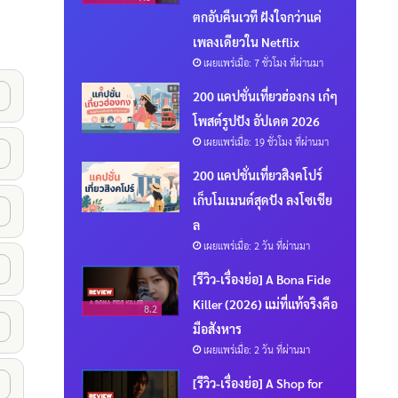
ตกอับคืนเวที ฝังใจกว่าแค่
เพลงเดียวใน Netflix
เผยแพร่เมื่อ: 7 ชั่วโมง ที่ผ่านมา
200 แคปชั่นเที่ยวฮ่องกง เก๋ๆ
โพสต์รูปปัง อัปเดต 2026
เผยแพร่เมื่อ: 19 ชั่วโมง ที่ผ่านมา
200 แคปชั่นเที่ยวสิงคโปร์
เก็บโมเมนต์สุดปัง ลงโซเชีย
ล
เผยแพร่เมื่อ: 2 วัน ที่ผ่านมา
[รีวิว-เรื่องย่อ] A Bona Fide
Killer (2026) แม่ที่แท้จริงคือ
8.2
มือสังหาร
เผยแพร่เมื่อ: 2 วัน ที่ผ่านมา
[รีวิว-เรื่องย่อ] A Shop for