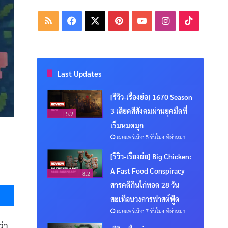
RSS
Facebook
X
Pinterest
YouTube
Instagram
TikTok
Last Updates
[รีวิว-เรื่องย่อ] 1670 Season
3 เสียดสีสังคมผ่านยุคมืดที่
5.2
เริ่มหมดมุก
เผยแพร่เมื่อ: 5 ชั่วโมง ที่ผ่านมา
[รีวิว-เรื่องย่อ] Big Chicken:
A Fast Food Conspiracy
8.2
Messenger
สารคดีกินไก่ทอด 28 วัน
สะเทือนวงการฟาสต์ฟู้ด
เผยแพร่เมื่อ: 7 ชั่วโมง ที่ผ่านมา
ว่า