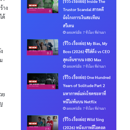
[รีวิว-เรื่องย่อ] Inside The
ร้าง
Trustor Scandal สารคดี
8
ได้
ฉ้อโกงการเงินสะเทือน
สวีเดน
เผยแพร่เมื่อ: 7 ชั่วโมง ที่ผ่านมา
[รีวิว-เรื่องย่อ] My Bias, My
ัง
Boss (2026) ซีรีส์ติ่ง vs CEO
8.2
็ม
สุดเย็นชาบน HBO Max
เผยแพร่เมื่อ: 7 ชั่วโมง ที่ผ่านมา
[รีวิว-เรื่องย่อ] One Hundred
Years of Solitude Part 2
9
มหากาพย์แห่งโชคชะตาที่
้วย
หนีไม่พ้นบน Netflix
ิญ
เผยแพร่เมื่อ: 7 ชั่วโมง ที่ผ่านมา
[รีวิว-เรื่องย่อ] Wild Sing
(2026) หนังเกาหลีไอดอล
7.5