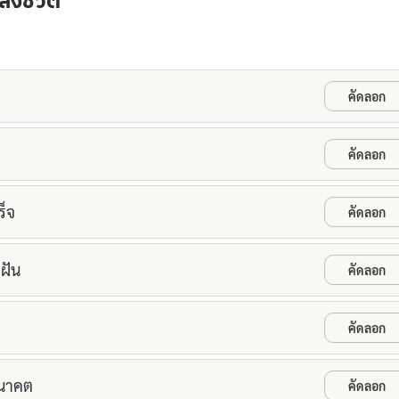
ังชีวิต
คัดลอก
คัดลอก
ร็จ
คัดลอก
มฝัน
คัดลอก
คัดลอก
อนาคต
คัดลอก