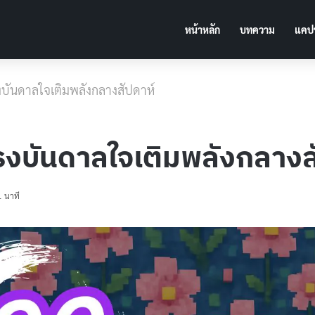
หน้าหลัก
บทความ
แคปช
งบันดาลใจเติมพลังกลางสัปดาห์
รงบันดาลใจเติมพลังกลางส
1 นาที