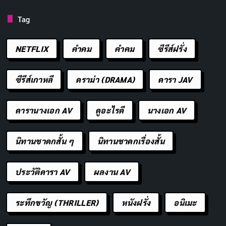
ประเทศไทย การ
จรรโลงใจ
ยังเกี่ยวข้องกับหลักเมตตาและ
Tag
กรุณา การให้กำลังใจหรือปลอบโยนผู้อื่นถือเป็นการปฏิบัติ
ธรรมอย่างหนึ่งที่ช่วยลดความทุกข์และส่งเสริมความสุขให้
NETFLIX
คำคม
คําคม
ซีรีส์ฝรั่ง
กับทั้งผู้ให้และผู้รับ ตัวอย่างเช่น การฟังธรรมะจากพระสงฆ์
ในยามที่จิตใจอ่อนแอสามารถเป็นวิธีหนึ่งในการ
จรรโลงใจ
ซีรีส์เกาหลี
ดราม่า (DRAMA)
ดารา JAV
ได้
ดารานางเอก AV
ดูอะไรดี
นางเอก AV
นอกจากนี้ การ
จรรโลงใจ
ยังมีบทบาทสำคัญใน
สุขภาพจิต
ของสังคม การให้กำลังใจหรือการแสดงความห่วงใยสามารถ
นิทานชาดกสั้น ๆ
นิทานชาดกเรื่องสั้น
ช่วยลดความเครียดและความรู้สึกโดดเดี่ยวได้ โดยเฉพาะใน
เมืองใหญ่เช่น
กรุงเทพฯ
ที่ผู้คนอาจรู้สึกเหงาหรือขาดการ
ประวัติดารา AV
ผลงาน AV
เชื่อมต่อ การ
จรรโลงใจ
จึงเป็นเครื่องมือที่ช่วยสร้างความ
สัมพันธ์ที่แน่นแฟ้นและส่งเสริม
สังคมที่อบอุ่น
ระทึกขวัญ (THRILLER)
หนังฝรั่ง
อนิเมะ
ในยุคสมัยที่เต็มไปด้วยความท้าทาย เช่น การระบาดของ
โค