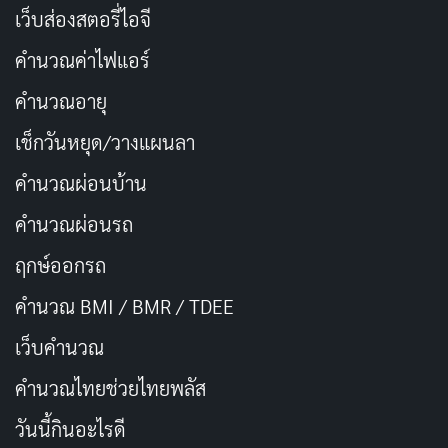
เว็บส่องสตอรี่ไอจี
เครื่องมือที่ทรงพลังในการสร้าง
สังคมที่อบอุ่น
คำนวณค่าไฟแอร์
ความสำคัญของจรรโลงใจในสังคมไทย
คำนวณอายุ
ใน
วัฒนธรรมไทย
การ
จรรโลงใจ
เป็นส่วนหนึ่งของค่านิยมที่
เช็กวันหยุด/วางแผนลา
สำคัญ คือความเมตตาและความเอื้ออาทรต่อกัน ชาวไทย
คำนวณผ่อนบ้าน
มักให้ความสำคัญกับการดูแลซึ่งกันและกัน โดยเฉพาะใน
คำนวณผ่อนรถ
ยามที่ใครบางคนกำลังเผชิญกับความยากลำบาก ตัวอย่าง
เช่น ในชุมชนหรือหมู่บ้าน หากมีใครป่วยหรือมีเรื่องเศร้า
ฤกษ์ออกรถ
ผู้คนมักจะรวมตัวกันเพื่อให้ความช่วยเหลือ ไม่ว่าจะเป็นการ
คำนวณ BMI / BMR / TDEE
นำอาหารไปให้ การเยี่ยมเยียน หรือการพูดคุยเพื่อให้กำลัง
เว็บคํานวณ
ใจ การกระทำเหล่านี้สะท้อนถึงจิตวิญญาณของการ
จรรโลง
ใจ
ที่ฝังรากลึกในสังคมไทย
คํานวณไทยช่วยไทยพลัส
วันนี้กินอะไรดี
ในบริบทของ
ศาสนาพุทธ
ซึ่งเป็นศาสนาหลักของ