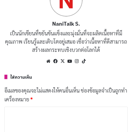
NaniTalk S.
เป็นนักเขียนที่ขยันขันแข็งและมุ่งมั่นที่จะผลิตเนื้อหาที่มี
คุณภาพ เรียนรู้และเติบโตอยู่เสมอ เชื่อว่าเนื้อหาที่ดีสามารถ
สร้างผลกระทบเชิงบวกต่อโลกได้
Website
Facebook
X
YouTube
Instagram
TikTok
ใส่ความเห็น
อีเมลของคุณจะไม่แสดงให้คนอื่นเห็น
ช่องข้อมูลจำเป็นถูกทำ
เครื่องหมาย
*
จรรโลงใจ คืออะไร?
ค
ว
คำว่า
จรรโลงใจ
ประกอบด้วยคำว่า
“จรรโลง”
ซึ่งมาจาก
า