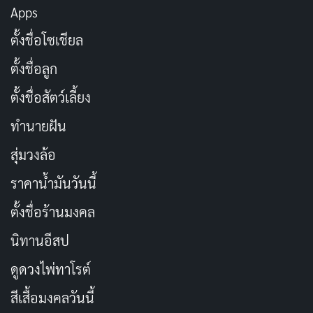
Apps
หน้าละม้ายเซโตะ คันนะ
เผยแพร่เมื่อ: 22 ชั่วโมง ที่ผ่านมา
ตั้งชื่อโซเชียล
[รีวิว-เรื่องย่อ] 1670 Season 3 เสียดสีสังคมผ่านยุค
ตั้งชื่อลูก
มืดที่เริ่มหมดมุก
ตั้งชื่อสัตว์เลี้ยง
เผยแพร่เมื่อ: 23 ชั่วโมง ที่ผ่านมา
ทำนายฝัน
[รีวิว-เรื่องย่อ] Big Chicken: A Fast Food
สุ่มวงล้อ
Conspiracy สารคดีกินไก่ทอด 28 วัน สะเทือนวง
การฟาสต์ฟู้ด
ราคาน้ำมันวันนี้
เผยแพร่เมื่อ: 1 วัน ที่ผ่านมา
ตั้งชื่อร้านมงคล
นิทานอีสป
ในบางกรณี คำนี้ยังถูกใช้ในบริบทที่กว้างขึ้น เช่น การ
จรรโลงใจ
ผ่านงานศิลปะหรือการพูดในที่สาธารณะ ซึ่งเรา
ดูดวงไพ่ทาโรต์
จะสำรวจในหัวข้อถัดไป การเข้าใจความหมายของ
จรรโลง
สีเสื้อมงคลวันนี้
ใจ
เป็นก้าวแรกในการนำไปใช้ในชีวิตประจำวัน และเป็น