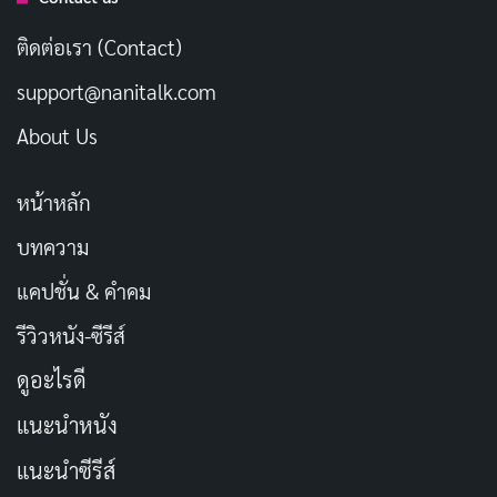
ซึ่งแสดงให้เห็นว่า
จรรโลง
มีความหมายถึงการส่งเสริมสิ่งที่ดี
ติดต่อเรา (Contact)
งาม
support@nanitalk.com
นอกจากนี้ ในบริบทที่เกี่ยวข้องกับจิตใจ คำว่า
จรรโลงใจ
About Us
อาจแปลได้ว่า “การปลอบโยน” หรือ “การให้กำลังใจ” ซึ่ง
เป็นการกระทำที่ช่วยให้ผู้อื่นรู้สึกดีขึ้นในยามที่เผชิญกับ
หน้าหลัก
ความยากลำบาก การ
จรรโลงใจ
จึงเป็นเหมือนสะพานที่
บทความ
เชื่อมโยงความรู้สึกของผู้คนเข้าด้วยกัน สร้างความรู้สึกของ
การเป็นส่วนหนึ่งของชุมชน
แคปชั่น & คำคม
รีวิวหนัง-ซีรีส์
บทความที่เกี่ยวข้อง
ดูอะไรดี
200 แคปชั่นซากุระ หวานละมุน รับวันดอกไม้บาน
แนะนำหนัง
เผยแพร่เมื่อ: 13 ชั่วโมง ที่ผ่านมา
แนะนำซีรีส์
ประวัติ Hono Watanabe นางเอก AV S1 ดาวรุ่ง