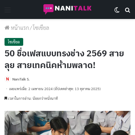
Menu
Switch 
Se
หน้าแรก
/
โซเชียล
โซเชียล
50 ชื่อเฟสแบบทรงช่าง 2569 สาย
ลุย สายเทคนิคห้ามพลาด!
NaniTalk S.
เผยแพร่เมื่อ: 2 เมษายน 2024
(อัปเดตล่าสุด: 13 ตุลาคม 2025)
เวลาในการอ่าน: น้อยกว่าหนึ่งนาที