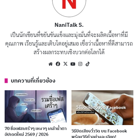
เฟอร์นิเจอร์ งามวิไล
กรรไกร วิเศษ
NaniTalk S.
ใบมีด คมกริบ
เป็นนักเขียนที่ขยันขันแข็งและมุ่งมั่นที่จะผลิตเนื้อหาที่มี
ไดร์เป่า ลมแรง
คุณภาพ เรียนรู้และเติบโตอยู่เสมอ เชื่อว่าเนื้อหาที่ดีสามารถ
สร้างผลกระทบเชิงบวกต่อโลกได้
แชมพู หอมสดชื่น
Website
Facebook
X
YouTube
Instagram
TikTok
ทรงผม ทันสมัย
เข็มเย็บ จักรกล
บทความที่เกี่ยวข้อง
ด้ายไหม หลากสี
ผ้าเนื้อดี สวยงาม
ลายปัก ประณีต
เสื้อผ้า สั่งตัด
70 ชื่อเฟสเศร้าๆ เหงาๆ เคล้าน้ำตา
ตะหลิว วิเศษ
วิธีปิดเสียงวิ้ววิด บน Facebook
อัปเดตใหม่ 2569 / 2026
พร้อมวิธีทำอย่างละเอียด!