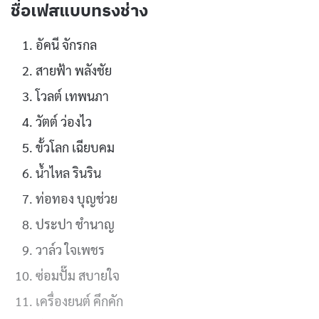
ชื่อเฟสแบบทรงช่าง
อัคนี จักรกล
สายฟ้า พลังชัย
โวลต์ เทพนภา
วัตต์ ว่องไว
ขั้วโลก เฉียบคม
น้ำไหล รินริน
ท่อทอง บุญช่วย
ประปา ชำนาญ
วาล์ว ใจเพชร
ซ่อมปั๊ม สบายใจ
เครื่องยนต์ คึกคัก