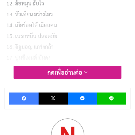
ล้อหมุน ฉับไว
หัวเทียน สว่างไสว
เกียร์ออโต้ เฉียบคม
เบรกหนึบ ปลอดภัย
อิฐมอญ แกร่งกล้า
ปูนซีเมนต์ มั่นคง
เหล็กเส้น เหนียวแน่น
กดเพื่ออ่านต่อ
ไม้บรรทัด ฉับไว
ค้อนปอนด์ หนักแน่น
Facebook
X
Messenger
Lin
ขวานทอง ช่างฝีมือ
เลื่อยฉลุ ลวดลาย
ตะไบ วิเศษ
ไม้สัก ทองคำ