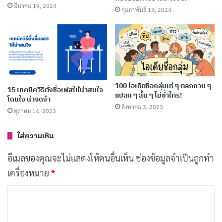
กระทะ ร้อนแรง
มีนาคม 19, 2024
กุมภาพันธ์ 13, 2024
หม้อแกง หอมกรุ่น
วัตถุดิบ สดใหม่
อาหาร อร่อยถูกปาก
กล้องถ่ายรูป จับภาพ
100 ไอเดียชื่อกลุ่มเท่ ๆ ตลกกวน ๆ
15 เทคนิควิธีตั้งชื่อเฟสให้น่าสนใจ
เลนส์ คมชัด
แปลก ๆ สั้น ๆ ไม่ซ้ำใคร!
โดนใจ น่าจดจำ
สิงหาคม 3, 2023
ตุลาคม 14, 2023
แสงไฟ สว่างไสว
มุมมอง สร้างสรรค์
ใส่ความเห็น
ภาพถ่าย ประทับใจ
อีเมลของคุณจะไม่แสดงให้คนอื่นเห็น
ช่องข้อมูลจำเป็นถูกทำ
คอมพิวเตอร์ สุดล้ำ
เครื่องหมาย
*
โปรแกรม ฉับไว
ค
ซอฟต์แวร์
ทันสมัย
ว
ฮาร์ดแวร์
แรงดี