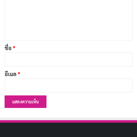
า
ม
เว็บไซต์ สวยงาม
เ
ชื่อเฟสเป็นส่วนเล็กๆ ที่สร้างความโดดเด่นและสีสันให้กับ
ห็
เราในโลกออนไลน์ ลองเลือกชื่อที่ใช่ สไตล์ที่ชอบ เพื่อเสริม
น
บุคลิกแบบทรงช่างให้เท่ โดนใจยิ่งขึ้นไปอีก!
*
ชื่อ
*
FACEBOOK
อีเมล
*
Copy URL