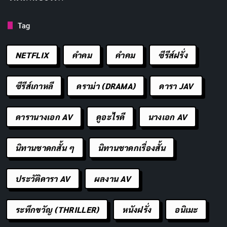
Tag
NETFLIX
คำคม
คําคม
ซีรีส์ฝรั่ง
ซีรีส์เกาหลี
ดราม่า (DRAMA)
ดารา JAV
ดารานางเอก AV
ดูอะไรดี
นางเอก AV
นิทานชาดกสั้น ๆ
นิทานชาดกเรื่องสั้น
ประวัติดารา AV
ผลงาน AV
ระทึกขวัญ (THRILLER)
หนังฝรั่ง
อนิเมะ