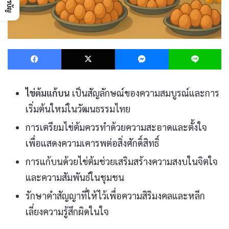
Facebook
X
Messenger
L
ไข่ต้มแก้บน
เป็นสัญลักษณ์ของความสมบูรณ์และการ
เริ่มต้นใหม่ในวัฒนธรรมไทย
การเตรียมไข่ต้มควรทำด้วยความสะอาดและตั้งใจ
เพื่อแสดงความเคารพต่อสิ่งศักดิ์สิทธิ์
การแก้บนด้วยไข่ต้มช่วยเสริมสร้างความสงบในจิตใจ
และความสัมพันธ์ในชุมชน
รักษาคำสัญญาที่ให้ไว้เพื่อความสิริมงคลและหลีก
เลี่ยงความรู้สึกผิดในใจ