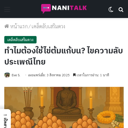
Menu
Switch 
Se
หน้าแรก
/
เคล็ดลับเสริมดวง
เคล็ดลับเสริมดวง
ทำไมต้องใช้ไข่ต้มแก้บน? ไขความลับ
ประเพณีไทย
Eve S.
เผยแพร่เมื่อ: 3 สิงหาคม 2025
เวลาในการอ่าน: 1 นาที
→
เปิดสารบัญ