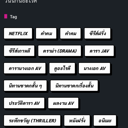
วันนี้กินอะไรดี
การจัดเตรียมของถวาย
Tag
เมื่อต้มไข่เสร็จแล้ว ควรวางไข่ในจำนวนที่เหมาะสมตาม
ความเชื่อ เช่น 9 ฟอง 12 ฟอง หรือตามจำนวนที่บนไว้
NETFLIX
คำคม
คําคม
ซีรีส์ฝรั่ง
บางครั้งอาจมีการถวายควบคู่กับของอื่นๆ เช่น ดอกไม้ ธูป
เทียน หรือผลไม้ เพื่อเพิ่มความสมบูรณ์ของพิธี การจัดวาง
ซีรีส์เกาหลี
ดราม่า (DRAMA)
ดารา JAV
ควรทำอย่างสวยงามและเป็นระเบียบเพื่อแสดงถึงความ
เคารพ
ดารานางเอก AV
ดูอะไรดี
นางเอก AV
สถานที่และวิธีการถวาย
นิทานชาดกสั้น ๆ
นิทานชาดกเรื่องสั้น
การถวายไข่ต้มมักทำที่วัด ศาลเจ้า หรือศาลพระภูมิ ขึ้นอยู่
ประวัติดารา AV
ผลงาน AV
กับสถานที่ที่ผู้ถวายได้บนบานไว้ ควรจุดธูปเทียนและกล่าว
คำถวายอย่างชัดเจน โดยระบุถึงสิ่งที่ขอและการแก้บนที่ทำ
ระทึกขวัญ (THRILLER)
หนังฝรั่ง
อนิเมะ
เพื่อแสดงความกตัญญู ตัวอย่างเช่น การถวายไข่ต้มที่ ศาล