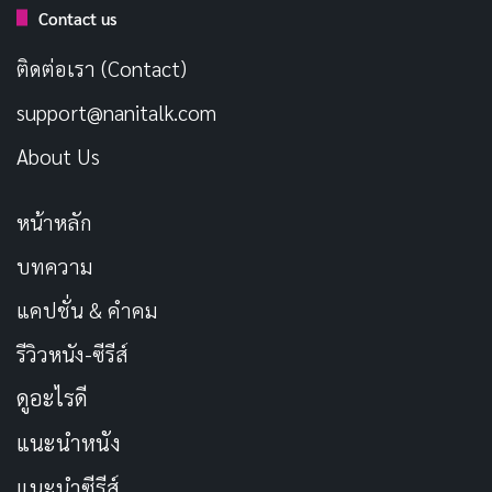
Contact us
ปรุงแต่งมากนัก การถวายไข่ต้มจึงเป็นการแสดงถึงความ
จริงใจและความเคารพต่อสิ่งศักดิ์สิทธิ์ นอกจากนี้ ยังมีความ
ติดต่อเรา (Contact)
เชื่อว่าการถวายไข่ต้มจะช่วยเสริมสิริมงคลและนำพาความ
support@nanitalk.com
โชคดีมาสู่ผู้ถวาย
About Us
ประเพณีที่สืบทอดมายาวนาน
หน้าหลัก
การใช้ไข่ต้มแก้บนไม่ใช่เรื่องใหม่ แต่เป็นประเพณีที่
บทความ
สืบทอดกันมานานในสังคมไทย โดยเฉพาะในพื้นที่ชนบท
แคปชั่น & คำคม
ที่มีการบูชาเทพเจ้าหรือวิญญาณศักดิ์สิทธิ์ เช่น การถวาย
รีวิวหนัง-ซีรีส์
ไข่ต้มที่ศาลพระภูมิหรือศาลตายาย ไข่ต้มจึงกลายเป็น
สัญลักษณ์ของการเชื่อมโยงระหว่างมนุษย์และสิ่งศักดิ์สิทธิ์
ดูอะไรดี
ที่อยู่คู่กับวัฒนธรรมไทยมานาน
แนะนำหนัง
ความหลากหลายในบริบทการถวาย
แนะนำซีรีส์