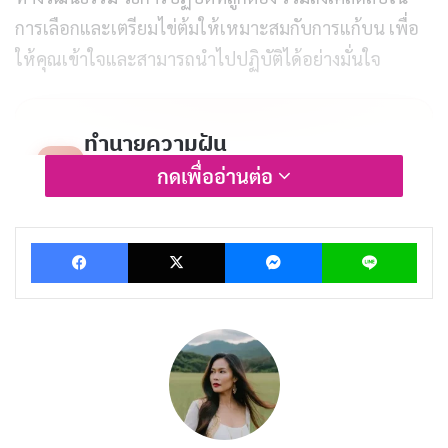
การเลือกและเตรียมไข่ต้มให้เหมาะสมกับการแก้บน เพื่อ
ให้คุณเข้าใจและสามารถนำไปปฏิบัติได้อย่างมั่นใจ
ทำนายความฝัน
กดเพื่ออ่านต่อ
เล่าฝันให้เราวิเคราะห์ความหมายฟรี พร้อม
เลขเด็ด
Facebook
X
Messenger
Lin
ทำนายฝัน
เหตุผลที่ใช้ไข่ต้มในการแก้บน
ความหมายเชิงสัญลักษณ์ของไข่ต้ม