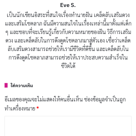
Eve S.
เป็นนักเขียนอิสระที่สนใจเรื่อง
ทำนายฝัน
เคล็ดลับเสริมดวง
บทความที่เกี่ยวข้อง
และเสริมโชคลาภ ฉันมีความสนใจในเรื่องเหล่านี้มาตั้งแต่เด็ก
ทำไมต้องใช้ไข่ต้มแก้บน? ไขความลับประเพณีไทย
ๆ และชอบที่จะเรียนรู้เกี่ยวกับความหมายของฝัน วิธีการเสริม
สิงหาคม 3, 2025
ดวง และเคล็ดลับในการดึงดูดโชคลาภมาสู่ตัวเอง เชื่อว่าเคล็ด
ลับเสริมดวงสามารถช่วยให้เรามีชีวิตที่ดีขึ้น และเคล็ดลับใน
การดึงดูดโชคลาภสามารถช่วยให้เราประสบความสำเร็จใน
ในวัฒนธรรมไทย ไข่ต้มถูกมองว่าเป็นสัญลักษณ์ของความ
ชีวิตได้
สมบูรณ์และการเริ่มต้นใหม่ ด้วยรูปร่างที่กลมสมบูรณ์และ
เปลือกที่แข็งแรง ไข่ต้มเปรียบเสมือนชีวิตที่สมบูรณ์พร้อม
ใส่ความเห็น
และการเกิดใหม่ ซึ่งสอดคล้องกับความหวังของผู้ที่บนบาน
ต่อสิ่งศักดิ์สิทธิ์ ไม่ว่าจะเป็นการขอให้มีบุตรหรือการเริ่มต้น
อีเมลของคุณจะไม่แสดงให้คนอื่นเห็น
ช่องข้อมูลจำเป็นถูก
ชีวิตใหม่ในด้านต่างๆ ตามความเชื่อโบราณ ไข่ยังเชื่อม
ทำเครื่องหมาย
*
โยงกับความอุดมสมบูรณ์และความเจริญรุ่งเรือง ซึ่งทำให้
ค
เป็นของถวายที่เหมาะสมในการแสดงความกตัญญู
ว