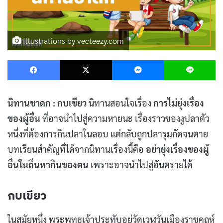
Illustrations by vecteezy.com
Facebook
X
Messenger
L
นิทานชาดก : กบเขียว
นิทานสอนใจเรื่อง
การไม่ยุ่งเรื่อง
ของผู้อื่น
ที่อาจนำไปสู่ความหายนะ เรื่องราวของงูปลาตัว
หนึ่งที่ต้องการกินปลาในลอบ แต่กลับถูกปลารุมกัดจนตาย
บทเรียนสำคัญที่ได้จากนิทานเรื่องนี้คือ
อย่ายุ่งเรื่องของผู้
อื่นในถิ่นหากินของตน
เพราะอาจนำไปสู่อันตรายได้
กบเขียว
ในสมัยหนึ่ง พระพุทธเจ้าประทับอยู่วัดเวฬุวันเมืองราชคฤห์