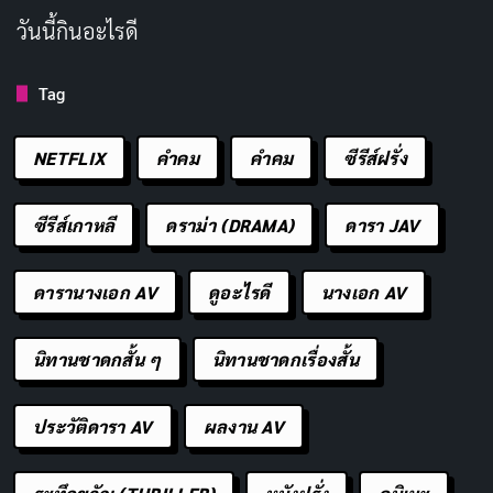
วันนี้กินอะไรดี
Tag
NETFLIX
คำคม
คําคม
ซีรีส์ฝรั่ง
ซีรีส์เกาหลี
ดราม่า (DRAMA)
ดารา JAV
ดารานางเอก AV
ดูอะไรดี
นางเอก AV
นิทานชาดกสั้น ๆ
นิทานชาดกเรื่องสั้น
ประวัติดารา AV
ผลงาน AV