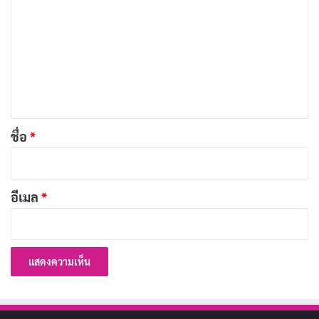
ว
Copy URL
า
ม
เ
ห็
น
*
ชื่อ
*
อีเมล
*