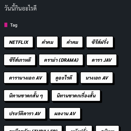
วันนี้กินอะไรดี
Tag
NETFLIX
คำคม
คําคม
ซีรีส์ฝรั่ง
ซีรีส์เกาหลี
ดราม่า (DRAMA)
ดารา JAV
ดารานางเอก AV
ดูอะไรดี
นางเอก AV
นิทานชาดกสั้น ๆ
นิทานชาดกเรื่องสั้น
ประวัติดารา AV
ผลงาน AV