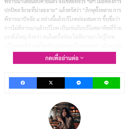
พิจารณาโดยแยบคายแล้ว จึงใช้สอยจีวร ฯลฯ เมื่อต้องการ
ปกปิดอวัยวะที่น่าละอาย” แล้วตรัสว่า “ภิกษุทั้งหลาย การ
พิจารณาปัจจัย ๔ อย่างนี้แล้วบริโภคย่อมสมควร ขึ้นชื่อว่า
การไม่พิจารณาแล้วบริโภค เป็นเช่นกับบริโภคยาพิษที่ร้าย
แรงยิ่งใหญ่ ด้วยว่า คนในครั้งก่อน ไม่พิจารณา ไม่รู้โทษ
บริโภคยาพิษ ผลที่สุดต้องเสวยทุกข์ใหญ่หลวง” แล้วทรงนำ
อดีตนิทานมาสาธกดังนี้ว่า…
กดเพื่ออ่านต่อ
กาลครั้งหนึ่งนานมาแล้ว พระโพธิสัตว์เกิดเป็นนักเลงสกา ใน
กรุงพาราณสี วันหนึ่ง ได้เล่นสกากับชายโกงคนหนึ่ง เมื่อ
Facebook
X
Messenger
Lin
เวลาตนชนะก็จะไม่ทำลายสนามเล่น พอเวลาแพ้จะเอาลูก
สกาใส่ปากแล้วบอกว่า ลูกสกาหาย แล้วก็เลิกเล่นหนีไปเป็น
ประจำ
พระโพธิสัตว์ จึงคิดหาวิธีแก้เผ็ดด้วยการเอาลูกสกาย้อมยา
พิษแล้วตากให้แห้ง นำไปเล่นกับเขา พอเวลาแพ้เขาก็ทำ