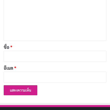
ว
เช่นนั้นอีก
า
ม
นิทานเรื่องนี้สอนให้รู้ว่า
เ
จะกินจะใช้อะไร ควรพิจารณาก่อนกินก่อนใช้เสมอ
ห็
น
*
นิทานชาดกสั้น ๆ
นิทานชาดกเรื่องสั้น
ชื่อ
*
Copy URL
อีเมล
*