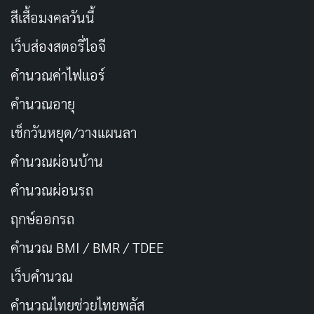
สีเสื้อมงคลวันนี้
เว็บส่องสตอรี่ไอจี
คำนวณค่าไฟแอร์
คำนวณอายุ
เช็กวันหยุด/วางแผนลา
คำนวณผ่อนบ้าน
คำนวณผ่อนรถ
ฤกษ์ออกรถ
คำนวณ BMI / BMR / TDEE
เว็บคํานวณ
คํานวณไทยช่วยไทยพลัส