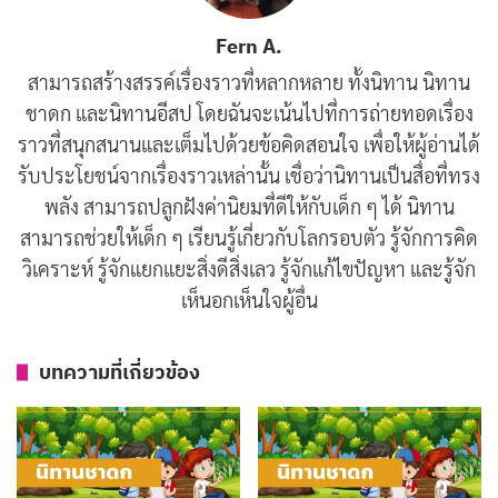
เช่นนั้นอีก พระโพธิสัตว์เห็นเช่นนั้น จึงกล่าวคาถาว่า
Fern A.
สามารถสร้างสรรค์เรื่องราวที่หลากหลาย ทั้งนิทาน นิทาน
ชาดก และนิทานอีสป โดยฉันจะเน้นไปที่การถ่ายทอดเรื่อง
ราวที่สนุกสนานและเต็มไปด้วยข้อคิดสอนใจ เพื่อให้ผู้อ่านได้
รับประโยชน์จากเรื่องราวเหล่านั้น เชื่อว่านิทานเป็นสื่อที่ทรง
“บุรุษ กลืนลูกสกา อันเคลือบด้วยยาพิษอย่าง
พลัง สามารถปลูกฝังค่านิยมที่ดีให้กับเด็ก ๆ ได้ นิทาน
แรง ยังไม่รู้ตัว เฮ้ย เจ้านักเลงชั่ว เจ้าจงกลืน
สามารถช่วยให้เด็ก ๆ เรียนรู้เกี่ยวกับโลกรอบตัว รู้จักการคิด
เข้าไป พิษร้ายแรงจักออกฤทธิ์แก่เจ้าในภาย
วิเคราะห์ รู้จักแยกแยะสิ่งดีสิ่งเลว รู้จักแก้ไขปัญหา และรู้จัก
หลัง”
เห็นอกเห็นใจผู้อื่น
บทความที่เกี่ยวข้อง
บทความที่เกี่ยวข้อง
นิทานชาดก : สุนัขจิ้งจอกอยาก
เป็นผู้นำ
มิถุนายน 16, 2019