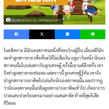
Illustrations by vecteezy.com
Facebook
X
Messenger
L
ในอดีตกาล มีนักเลงสกาคนหนึ่งที่ชอบโกงผู้อื่น เมื่อแพ้ก็มัก
จะทำลูกสกาหาย เพื่อที่จะได้ไม่เสียเงิน อยู่มาวันหนึ่ง นักเลง
สกาคนนั้นไปเล่นสกากับลูกเศรษฐี ครั้งนี้เขาแพ้อีกครั้ง เขา
จึงทำลูกสกาหายเช่นเคย แต่คราวนี้ ลูกเศรษฐีรู้ทัน เขาจึง
นำลูกสกาอาบยาพิษไปเล่นกับนักเลงสกาคนนั้น ผลปรากฏ
ว่านักเลงสกาคนนั้นกลืนลูกสกาอาบยาพิษเข้าไป เกิดอาการ
ปวดแสบปวดร้อนทรมานอย่างแสนสาหัส ท้ายที่สุดก็เสีย
ชีวิตลง