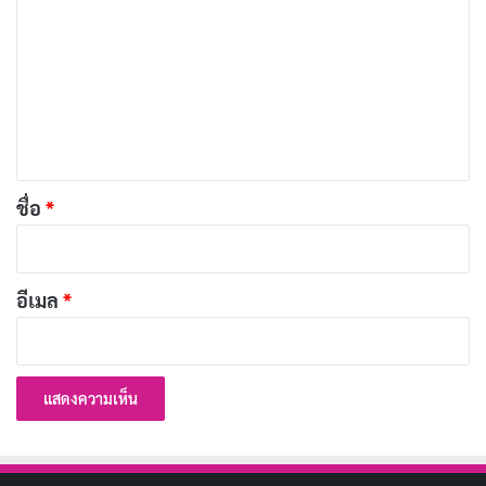
Copy URL
ว
า
ม
เ
ห็
น
*
ชื่อ
*
อีเมล
*