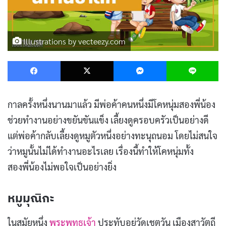
Illustrations by vecteezy.com
Facebook
X
Messenger
L
กาลครั้งหนึ่งนานมาแล้ว มีพ่อค้าคนหนึ่งมีโคหนุ่มสองพี่น้อง
ช่วยทำงานอย่างขยันขันแข็ง เลี้ยงดูครอบครัวเป็นอย่างดี
แต่พ่อค้ากลับเลี้ยงดูหมูตัวหนึ่งอย่างทะนุถนอม โดยไม่สนใจ
ว่าหมูนั้นไม่ได้ทำงานอะไรเลย เรื่องนี้ทำให้โคหนุ่มทั้ง
สองพี่น้องไม่พอใจเป็นอย่างยิ่ง
หมูมุณิกะ
ในสมัยหนึ่ง
พระพุทธเจ้า
ประทับอยู่วัดเชตวัน เมืองสาวัตถี