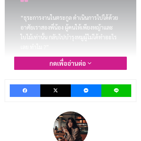
“ธุระการงานในตระกูล ดำเนินการไปได้ด้วย
อาศัยเราสองพี่น้อง ผู้คนให้เพียงหญ้าและ
ใบไม้เท่านั้น กลับไปบำรุงหมูผู้ไม่ได้ทำอะไร
เลย ทำไม ?”
กดเพื่ออ่านต่อ
บทความที่เกี่ยวข้อง
นิทานชาดก : สุนัขจิ้งจอกอยาก
Facebook
X
Messenger
Lin
เป็นผู้นำ
มิถุนายน 16, 2019
นิทานชาดก : ไก่ขันไม่เป็นเวลา
มิถุนายน 15, 2019
นิทานชาดก : นกกระจาบเจ้า