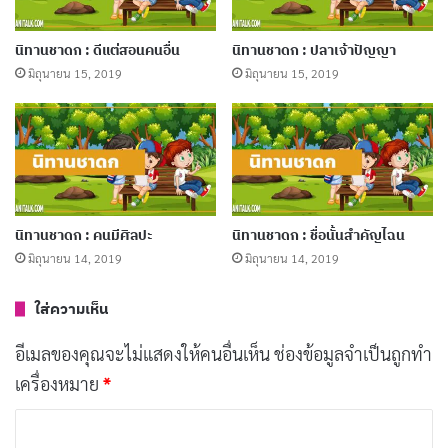
นิทานชาดก : ดีแต่สอนคนอื่น
นิทานชาดก : ปลาเจ้าปัญญา
มิถุนายน 15, 2019
มิถุนายน 15, 2019
“เธออย่าริษยาหมูมุณิกะเลย มันกินอาหาร
อันเป็นเหตุให้เดือดร้อน เธอจงเป็นผู้
ขวนขวายน้อย กินแต่แกลบเถิด นี่เป็นลักษณะ
แห่งความเป็นผู้มีอายุยืน”
นิทานชาดก : คนมีศิลปะ
นิทานชาดก : ชื่อนั้นสำคัญไฉน
นิทานเรื่องนี้สอนให้รู้ว่า
มิถุนายน 14, 2019
มิถุนายน 14, 2019
ไม่ควรกินอาหารที่ไม่มีประโยชน์แก่ร่างกาย
ใส่ความเห็น
อีเมลของคุณจะไม่แสดงให้คนอื่นเห็น
ช่องข้อมูลจำเป็นถูกทำ
นิทานชาดกสั้น ๆ
นิทานชาดกเรื่องสั้น
เครื่องหมาย
*
ค