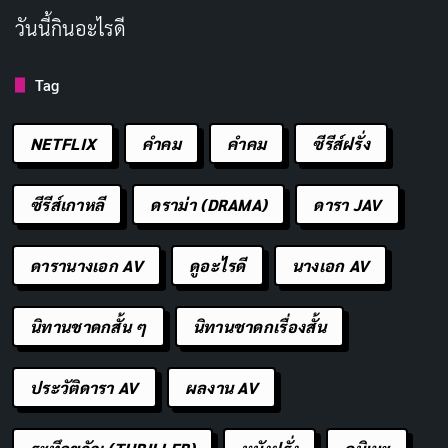
วันนี้กินอะไรดี
Tag
NETFLIX
คำคม
คําคม
ซีรีส์ฝรั่ง
ซีรีส์เกาหลี
ดราม่า (DRAMA)
ดารา JAV
ดารานางเอก AV
ดูอะไรดี
นางเอก AV
นิทานชาดกสั้น ๆ
นิทานชาดกเรื่องสั้น
ประวัติดารา AV
ผลงาน AV