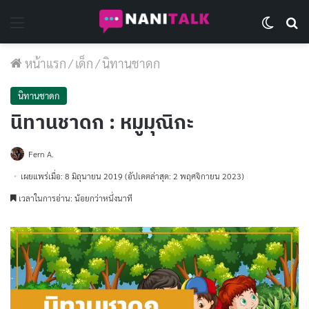
Menu
Switch 
Se
หน้าแรก
/
เด็ก
/
นิทานชาดก
นิทานชาดก
นิทานชาดก : หมูมุณิกะ
Fern A.
เผยแพร่เมื่อ: 8 มิถุนายน 2019
(อัปเดตล่าสุด: 2 พฤศจิกายน 2023)
เวลาในการอ่าน: น้อยกว่าหนึ่งนาที