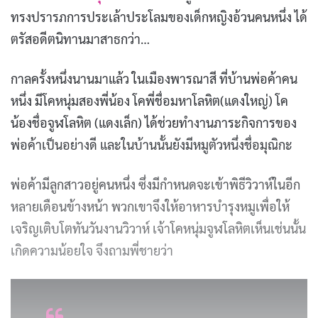
ทรงปรารภการประเล้าประโลมของเด็กหญิงอ้วนคนหนึ่ง ได้
ตรัสอดีตนิทานมาสาธกว่า…
กาลครั้งหนึ่งนานมาแล้ว ในเมืองพารณาสี ที่บ้านพ่อค้าคน
หนึ่ง มีโคหนุ่มสองพี่น้อง โคพี่ชื่อมหาโลหิต(แดงใหญ่) โค
น้องชื่อจูฬโลหิต (แดงเล็ก) ได้ช่วยทำงานภาระกิจการของ
พ่อค้าเป็นอย่างดี และในบ้านนั้นยังมีหมูตัวหนึ่งชื่อมุณิกะ
พ่อค้ามีลูกสาวอยู่คนหนึ่ง ซึ่งมีกำหนดจะเข้าพิธีวิวาห์ในอีก
หลายเดือนข้างหน้า พวกเขาจึงให้อาหารบำรุงหมูเพื่อให้
เจริญเติบโตทันวันงานวิวาห์ เจ้าโคหนุ่มจูฬโลหิตเห็นเช่นนั้น
เกิดความน้อยใจ จึงถามพี่ชายว่า