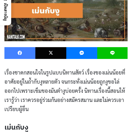
เปิดสารบัญ
Facebook
X
Messenger
L
เรื่องชาดกสอนใจในรูปแบบนิทานสัตว์ เรื่องของเม่นน้อยที่
อาศัยอยู่ในถ้ำกับงูหลายตัว จนกระทั่งเม่นน้อยถูกงูขอไล่
ออกไปเพราะเข็มของมันตำงูบ่อยครั้ง นิทานเรื่องนี้สอนให้
เรารู้ว่า เราควรอยู่ร่วมกันอย่างสมัครสมาน และไม่ควรเอา
เปรียบผู้อื่น
เม่นกับงู