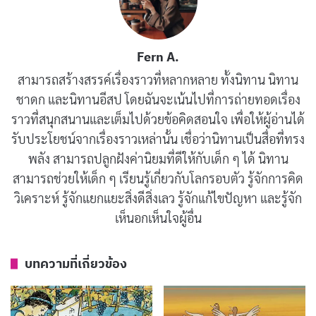
นิทานอีสป : ไก่ได้พลอย (The Cock & the Jewel)
พฤษภาคม 26, 2019
Fern A.
นิทานอีสป : มดกับตั๊กแตน (The Ants & the
สามารถสร้างสรรค์เรื่องราวที่หลากหลาย ทั้งนิทาน นิทาน
Grasshopper)
ชาดก และนิทานอีสป โดยฉันจะเน้นไปที่การถ่ายทอดเรื่อง
พฤษภาคม 25, 2019
ราวที่สนุกสนานและเต็มไปด้วยข้อคิดสอนใจ เพื่อให้ผู้อ่านได้
รับประโยชน์จากเรื่องราวเหล่านั้น เชื่อว่านิทานเป็นสื่อที่ทรง
นิทานอีสป : เด็กชายกับฝูงกบ (The Boys & the
พลัง สามารถปลูกฝังค่านิยมที่ดีให้กับเด็ก ๆ ได้ นิทาน
Frogs)
สามารถช่วยให้เด็ก ๆ เรียนรู้เกี่ยวกับโลกรอบตัว รู้จักการคิด
พฤษภาคม 24, 2019
วิเคราะห์ รู้จักแยกแยะสิ่งดีสิ่งเลว รู้จักแก้ไขปัญหา และรู้จัก
เห็นอกเห็นใจผู้อื่น
นิทานเรื่องนี้สอนให้รู้ว่า
บทความที่เกี่ยวข้อง
คนเห็นแก่ตัวย่อมไม่รู้จักบุญคุณและไม่คำนึงถึงความเดือด
ร้อนของผู้อื่น