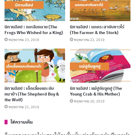
Give a finger and lose a hand.
นิทานก่อนนอน
นิทานคุณธรรม
นิทานอีสป : กบเลือกนาย (The
นิทานอีสป : นกกระสากับชาวไร่
Frogs Who Wished for a King)
(The Farmer & the Stork)
พฤษภาคม 23, 2019
พฤษภาคม 22, 2019
นิทานภาษาอังกฤษ
นิทานสอนใจ
นิทานสั้น
นิทานเรื่องสั้น
Copy URL
นิทานอีสป : เด็กเลี้ยงแกะกับ
นิทานอีสป : แม่ปูกับลูกปู (The
หมาป่า (The Shepherd Boy &
Young Crab & His Mother)
the Wolf)
พฤษภาคม 20, 2019
พฤษภาคม 21, 2019
ใส่ความเห็น