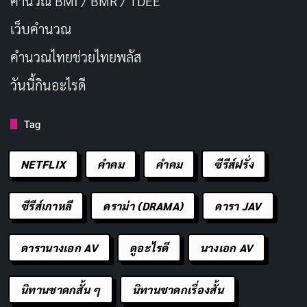
คำนวณ BMI / BMR / TDEE
เว็บคํานวณ
คํานวณไทยช่วยไทยพลัส
วันนี้กินอะไรดี
Tag
NETFLIX
คำคม
คําคม
ซีรีส์ฝรั่ง
ซีรีส์เกาหลี
ดราม่า (DRAMA)
ดารา JAV
ดารานางเอก AV
ดูอะไรดี
นางเอก AV
นิทานชาดกสั้น ๆ
นิทานชาดกเรื่องสั้น