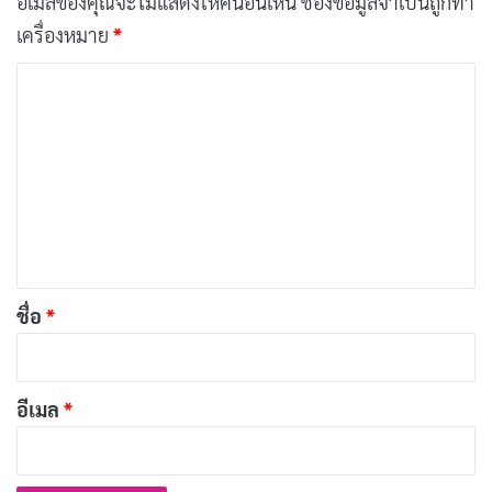
อีเมลของคุณจะไม่แสดงให้คนอื่นเห็น
ช่องข้อมูลจำเป็นถูกทำ
เครื่องหมาย
*
ค
ว
า
ม
เ
ห็
น
*
ชื่อ
*
อีเมล
*