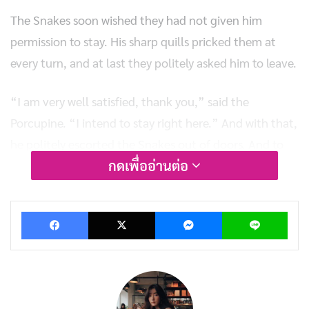
The Snakes soon wished they had not given him
permission to stay. His sharp quills pricked them at
every turn, and at last they politely asked him to leave.
“I am very well satisfied, thank you,” said the
Porcupine. “I intend to stay right here.” And with that,
he politely escorted the Snakes out of doors. And to
กดเพื่ออ่านต่อ
save their skins, the Snakes had to look for another
home.
Facebook
X
Messenger
Lin
บทความที่เกี่ยวข้อง
นิทานอีสป : ลิงกับอูฐ (The Monkey & the Camel)
พฤษภาคม 27, 2019