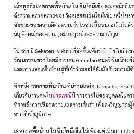
เมื่อพูดถึง
เทศกาลพื้นบ้าน
ใน
อินโดนีเซีย
คุณจะนึกถึงกา
ถึงความหลากหลายของ
วัฒนธรรมอินโดนีเซีย
หนึ่งในงาน
ชัยชนะของความดีต่อความชั่ว ในช่วงนี้ ถนนจะเต็มไปด้
สัญลักษณ์ของความอุดมสมบูรณ์และความกตัญญู
ใน
ชวา
มี
Sekaten
เทศกาลที่จัดขึ้นเพื่อรำลึกถึงวันเก
วัฒนธรรมชวา
โดยมีการเล่น
Gamelan
ดนตรีพื้นเมืองที
และการแสดงพื้นบ้าน ผู้ที่เข้าร่วมจะได้สัมผัสกับความ
อีกหนึ่ง
เทศกาลพื้นบ้าน
ที่น่าสนใจคือ
Toraja Funeral
เกี่ยวกับงานศพใน
ประเพณี
นี้ การจากไปของบุคคลในคร
ที่รวมถึงการเชือดควายและการเต้นรำ เพื่อส่งวิญญาณผู้
จากทั่วทั้งภูมิภาค
เทศกาลพื้นบ้าน
ใน
อินโดนีเซีย
ไม่เพียงแต่เป็นการแสดง