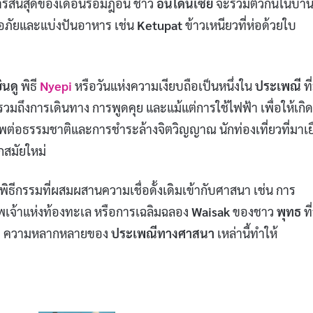
การสิ้นสุดของเดือนรอมฎอน ชาว
อินโดนีเซีย
จะรวมตัวกันในบ้า
ออภัยและแบ่งปันอาหาร เช่น
Ketupat
ข้าวเหนียวที่ห่อด้วยใบ
ินดู
พิธี
Nyepi
หรือวันแห่งความเงียบถือเป็นหนึ่งใน
ประเพณี
ที่
รวมถึงการเดินทาง การพูดคุย และแม้แต่การใช้ไฟฟ้า เพื่อให้เกิด
ต่อธรรมชาติและการชำระล้างจิตวิญญาณ นักท่องเที่ยวที่มาเ
กสมัยใหม่
พิธีกรรมที่ผสมผสานความเชื่อดั้งเดิมเข้ากับศาสนา เช่น การ
เจ้าแห่งท้องทะเล หรือการเฉลิมฉลอง
Waisak
ของชาว
พุทธ
ที
งาม ความหลากหลายของ
ประเพณีทางศาสนา
เหล่านี้ทำให้