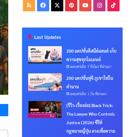
RSS
Facebook
X
Pinterest
YouTube
Instagram
TikTok
Last Updates
200 แคปชั่นดิสนีย์แลนด์ เก็บ
ความสุขทุกโมเมนต์
เผยแพร่เมื่อ: 7 ชั่วโมง ที่ผ่านมา
200 แคปชั่นฟูจิ ภูเขาไฟใน
ตำนาน
เผยแพร่เมื่อ: 1 วัน ที่ผ่านมา
Messenger
[รีวิว-เรื่องย่อ] Black Trick:
The Lawyer Who Controls
8.2
Justice (2026) ซีรีส์
กฎหมายญี่ปุ่น ลวงเพื่อความ