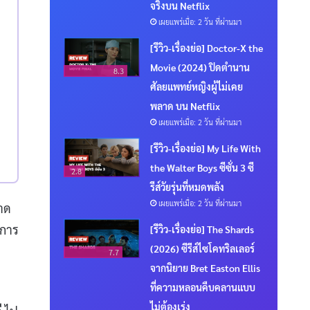
จริงบน Netflix
เผยแพร่เมื่อ: 2 วัน ที่ผ่านมา
[รีวิว-เรื่องย่อ] Doctor-X the
Movie (2024) ปิดตำนาน
8.3
ศัลยแพทย์หญิงผู้ไม่เคย
พลาด บน Netflix
เผยแพร่เมื่อ: 2 วัน ที่ผ่านมา
[รีวิว-เรื่องย่อ] My Life With
the Walter Boys ซีซั่น 3 ซี
2.8
รีส์วัยรุ่นที่หมดพลัง
เผยแพร่เมื่อ: 2 วัน ที่ผ่านมา
นาด
ะการ
[รีวิว-เรื่องย่อ] The Shards
(2026) ซีรีส์ไซโคทริลเลอร์
7.7
จากนิยาย Bret Easton Ellis
ที่ความหลอนคืบคลานแบบ
ไม่ต้องเร่ง