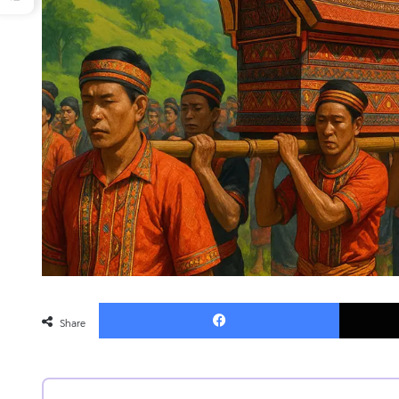
Faceboo
Share