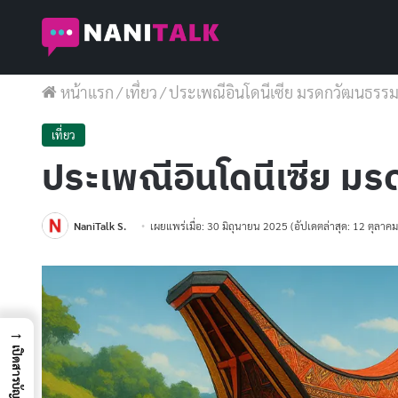
หน้าแรก
/
เที่ยว
/
ประเพณีอินโดนีเซีย มรดกวัฒนธรรมอั
เที่ยว
ประเพณีอินโดนีเซีย มร
NaniTalk S.
เผยแพร่เมื่อ: 30 มิถุนายน 2025
(อัปเดตล่าสุด: 12 ตุลาค
→
เปิดสารบัญ