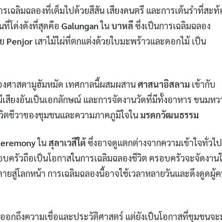
รเฉลิมฉลองที่เต็มไปด้วยสีสัน เสียงดนตรี และการเต้นรำที่สะท
ที่โด่งดังที่สุดคือ
Galungan
ใน
บาหลี
ซึ่งเป็นการเฉลิมฉลอง
วย
Penjor
เสาไม้ไผ่ที่ตกแต่งด้วยใบมะพร้าวและดอกไม้ เป็น
ิดของศาสดามูฮัมหมัด เทศกาลนี้ผสมผสาน
ศาสนาอิสลาม
เข้ากับ
่มีเสียงอันเป็นเอกลักษณ์ และการจัดงานวัดที่มีทั้งอาหาร ขนมห
มีชีวิตชีวาของชุมชนและความภาคภูมิใจใน
มรดกวัฒนธรรม
 Ceremony
ใน
สุลาเวสีใต้
ซึ่งอาจดูแตกต่างจากความเข้าใจทั่วไป
อบครัวถือเป็นโอกาสในการเฉลิมฉลองชีวิต ครอบครัวจะจัดงาน
ตายสู่โลกหน้า การเฉลิมฉลองนี้อาจใช้เวลาหลายวันและดึงดูดผู้
ออกถึงความเชื่อและประวัติศาสตร์ แต่ยังเป็นโอกาสที่ชุมชนจ