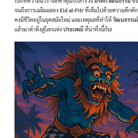
ในบทความนี้ เราจะพาคุณไปสำรวจ
มรดกวัฒนธรรม
ข
จนถึงการเฉลิมฉลอง
Eid al-Fitr
ที่เต็มไปด้วยความคึกคั
คงมีชีวิตอยู่ในยุคสมัยใหม่ และเหตุผลที่ทำให้
วัฒนธรรมอ
แล้วมาดำดิ่งสู่โลกแห่ง
ประเพณี
ที่น่าทึ่งนี้กัน!