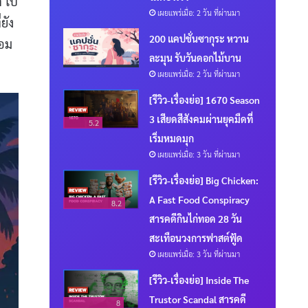
ี
ไป
เผยแพร่เมื่อ: 2 วัน ที่ผ่านมา
่ยัง
200 แคปชั่นซากุระ หวาน
้อม
ละมุน รับวันดอกไม้บาน
เผยแพร่เมื่อ: 2 วัน ที่ผ่านมา
[รีวิว-เรื่องย่อ] 1670 Season
3 เสียดสีสังคมผ่านยุคมืดที่
5.2
เริ่มหมดมุก
เผยแพร่เมื่อ: 3 วัน ที่ผ่านมา
[รีวิว-เรื่องย่อ] Big Chicken:
A Fast Food Conspiracy
8.2
สารคดีกินไก่ทอด 28 วัน
สะเทือนวงการฟาสต์ฟู้ด
เผยแพร่เมื่อ: 3 วัน ที่ผ่านมา
[รีวิว-เรื่องย่อ] Inside The
Trustor Scandal สารคดี
8