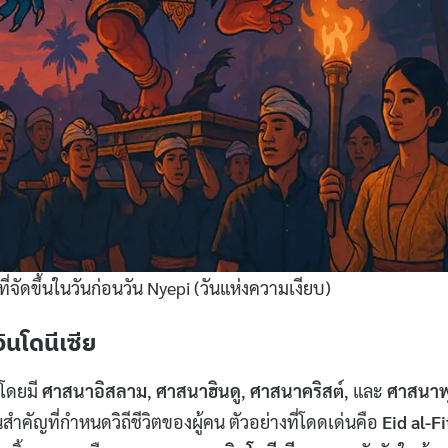
ัดขึ้นในวันก่อนวัน Nyepi (วันแห่งความเงียบ)
นโดนีเซีย
โดยมี
ศาสนาอิสลาม
,
ศาสนาฮินดู
,
ศาสนาคริสต์
, และ
ศาสนาพ
นสำคัญที่กำหนดวิถีชีวิตของผู้คน ตัวอย่างที่โดดเด่นคือ
Eid al-Fi