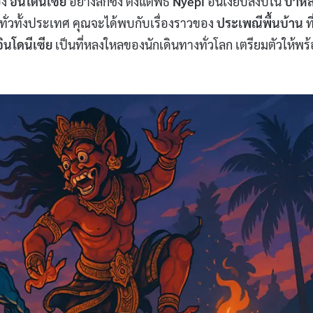
อง
อินโดนีเซีย
อย่างลึกซึง ตั้งแต่พิธี
Nyepi
อันเงียบสงบใน
บาหล
กทั่วทั้งประเทศ คุณจะได้พบกับเรื่องราวของ
ประเพณีพื้นบ้าน
ที
ินโดนีเซีย
เป็นที่หลงใหลของนักเดินทางทั่วโลก เตรียมตัวให้พร