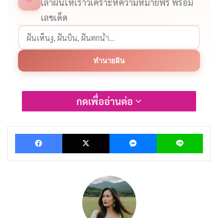
เล่าฝันให้เราวิเคราะห์ความหมายฟรี พร้อม
เลขเด็ด
ทำนายฝัน
กดเพื่ออ่านต่อ
ด้านการงานการเงิน
ในช่วงนี้เพื่อนที่อยู่ทางทิศเหนือ หรือ ชาวต่างชาติ จะนำ
Facebook
X
Messenger
Lin
ลาภมาให้ท่าน มีโอกาสได้รับเงินจากการเสี่ยงโชค แต่ต้อง
ระมัดระวังเรื่องการใช้จ่ายเป็นอย่างมาก อาจถูกคนเอารัด
เอาเปรียบได้จากคนที่ไว้ใจ ในช่วงนี้มีแนวโน้มที่จะ
เปลี่ยนแปลงในเรื่องของงานและที่อยู่อาศัย
บทความที่เกี่ยวข้อง