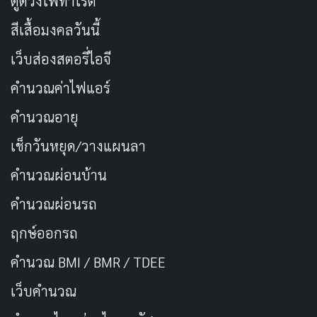
ดูดวงไพ่ทาโรต์
สีเสื้อมงคลวันนี้
เว็บส่องสตอรี่ไอจี
คำนวณค่าไฟแอร์
คำนวณอายุ
เช็กวันหยุด/วางแผนลา
คำนวณผ่อนบ้าน
คำนวณผ่อนรถ
ฤกษ์ออกรถ
คำนวณ BMI / BMR / TDEE
เว็บคํานวณ