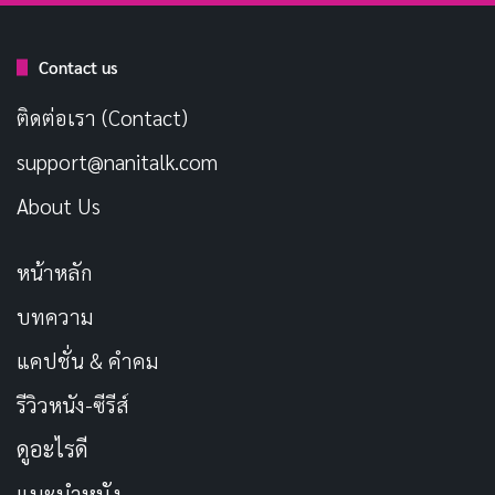
Contact us
ติดต่อเรา (Contact)
support@nanitalk.com
About Us
หน้าหลัก
บทความ
แคปชั่น & คำคม
รีวิวหนัง-ซีรีส์
ดูอะไรดี
แนะนำหนัง