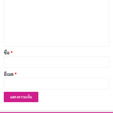
ว
า
ม
เ
ห็
น
*
ชื่อ
*
อีเมล
*