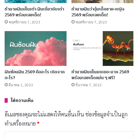
ด้านความรัก
ทํานายฝันเห็นเต่า ฝันเกี่ยวกับเต่า
ทำนายฝันว่าอุ้มเด็กชาย-หญิง
2569 พร้อมเลขเด็ด!
2569 พร้อมเลขเด็ด!
สำหรับคนมีคู่ความรักอาจไม่เป็นไปตามที่คิดไว้ ควรระวัง
พฤศจิกายน 7, 2023
พฤศจิกายน 7, 2023
คำพูดของท่านไว้ให้ดีเพราะคำพูดของท่านอาจทำให้จบ
ความสัมพันธ์ในครั้งนี้ได้ และระวังเรื่องมือที่สามที่อาจเข้า
มาแทรกความสัมพันธ์ของท่านในช่วงนี้ ส่วนคนโสดมีแวว
จะได้พบเนื้อคู่จากการเดินทาง ท่านควรเปิดใจให้กับคน
ใหม่ ๆ ที่จะก้าวเข้ามา
ฝันซ้อนฝัน 2569 คืออะไร เกิดจาก
ทํานายฝันเห็นมดเยอะมาก 2569
อะไร?
พร้อมเลขเด็ดแม่น ๆ ฟรี!
เลขเด็ด
: 3,7,75,84
มีนาคม 1, 2023
ธันวาคม 7, 2022
ใส่ความเห็น
ทำนายฝันต่าง ๆ
อีเมลของคุณจะไม่แสดงให้คนอื่นเห็น
ช่องข้อมูลจำเป็นถูก
ทำเครื่องหมาย
*
Copy URL
ค