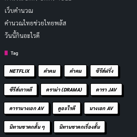
ฝันตอนดึก
: ประมาณ 4 ทุ่ม ถึงตี 2 เป็นความฝันที่จะ
เว็บคํานวณ
ปรากฏเป็นความจริง ภายในระยะเวลาประมาณหนึ่ง
คํานวณไทยช่วยไทยพลัส
เดือนหรือสามเดือน
วันนี้กินอะไรดี
ฝันยามใกล้รุ่ง
: ตอนตี 2 ถึงสว่าง เป็นความฝันที่จะ
เกิดขึ้นเป็นความจริงในเวลา 3 วัน หรือไม่เกิน 15 วัน
Tag
จากความเชื่อโบราณและหลักจิตวิทยา ฝันเห็นคนที่เสีย
ชีวิตไปแล้ว มักมีความหมายเชิงบวกมากกว่าเชิงลบ โดย
NETFLIX
คำคม
คําคม
ซีรีส์ฝรั่ง
อาจหมายถึงการได้รับโชคลาภ หมดเคราะห์ หรือได้รับ
ข่าวดีในเร็ววัน อย่างไรก็ตาม สิ่งสำคัญคือต้องพิจารณา
ซีรีส์เกาหลี
ดราม่า (DRAMA)
ดารา JAV
บริบทของความฝันแต่ละครั้งอย่างรอบคอบ เพื่อตีความ
ความหมายได้อย่างถูกต้อง
ดารานางเอก AV
ดูอะไรดี
นางเอก AV
สำหรับเลขเด็ดที่มักถูกนำมาตีความตามความเชื่อโบราณ
นิทานชาดกสั้น ๆ
นิทานชาดกเรื่องสั้น
นั้น เลข 04, 07, 407 มักถูกใช้เป็นเลขเด็ดสำหรับฝันเห็น