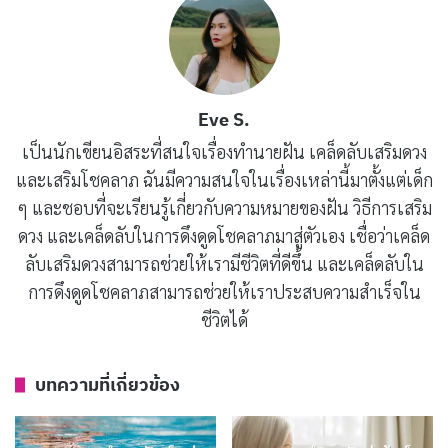
ทำนายฝัน
Eve S.
เป็นนักเขียนอิสระที่สนใจเรื่อง
ทำนายฝัน
เคล็ดลับเสริมดวง
ทํานายฝันเห็นคนเสียชีวิตเลขเด็ด
และเสริมโชคลาภ ฉันมีความสนใจในเรื่องเหล่านี้มาตั้งแต่เด็ก
ฝันเห็นคนที่ตายหรือเสียชีวิตไปแล้ว เลขเด็ดคือ 04,
ๆ และชอบที่จะเรียนรู้เกี่ยวกับความหมายของฝัน วิธีการเสริม
ดวง และเคล็ดลับในการดึงดูดโชคลาภมาสู่ตัวเอง เชื่อว่าเคล็ด
07, 407
ลับเสริมดวงสามารถช่วยให้เรามีชีวิตที่ดีขึ้น และเคล็ดลับใน
ฝันเห็นศพ เลขเด็ดคือ 00, 44, 404
การดึงดูดโชคลาภสามารถช่วยให้เราประสบความสำเร็จใน
ฝันเห็นคนไว้ทุกข์ ฝันเห็นคนไว้อาลัย เลขเด็ดคือ 18,
ชีวิตได้
19, 89, 189, 198
บทความที่เกี่ยวข้อง
ฝันเห็นคนยิงกัน
ฝันเห็นคนยิงกัน ฝันแบบนี้เป็นฝันที่หลายคนมักจะกลัว