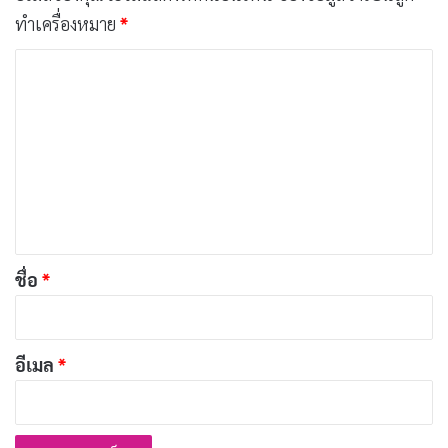
ทำเครื่องหมาย
*
ทํานายฝันเห็นแมว 2569 ความหมายดี ๆ พร้อมเลข
ค
เด็ด!
ว
พฤศจิกายน 7, 2023
า
ม
ความหมายของฝันเห็นคนยิงกัน
เ
ห็
ฝันว่าตัวเองเป็นคนยิงคนอื่น หมายถึง คุณกำลังรู้สึก
น
หงุดหงิดหรือโกรธใครบางคนอยู่
*
ชื่อ
*
ฝันว่าตัวเองถูกยิง หมายถึง คุณกำลังรู้สึกอ่อนแอหรือ
เปราะบาง
ฝันว่าเห็นคนถูกยิง หมายถึง คุณกำลังรู้สึกหวาดกลัว
อีเมล
*
หรือวิตกกังวล
ฝันว่าเห็นคนยิงกัน หมายถึง คุณกำลังเผชิญกับความ