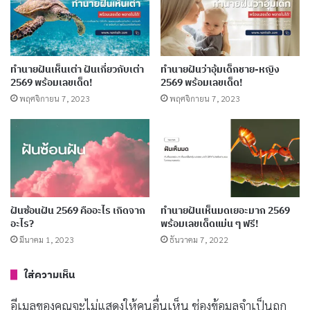
และกังวล เพราะการยิงกันเป็นสิ่งที่น่ากลัวและอันตราย แต่
แท้จริงแล้ว ฝันเห็นคนยิงกันนั้นไม่ได้มีความหมายที่ไม่ดี
เสมอไป ขึ้นอยู่กับรายละเอียดของฝันว่าเป็นอย่างไร
ทํานายฝันเห็นเต่า ฝันเกี่ยวกับเต่า
ทำนายฝันว่าอุ้มเด็กชาย-หญิง
2569 พร้อมเลขเด็ด!
2569 พร้อมเลขเด็ด!
พฤศจิกายน 7, 2023
พฤศจิกายน 7, 2023
บทความที่เกี่ยวข้อง
ทํานายฝันเห็นอวัยวะเพศชาย 2569 พร้อมเลขเด็ด!
พฤศจิกายน 7, 2023
ฝันว่ามีอะไรกับแฟน 2569 สื่อถึงอะไร ระวังอะไร
ฝันซ้อนฝัน 2569 คืออะไร เกิดจาก
ทํานายฝันเห็นมดเยอะมาก 2569
บ้าง พร้อมเลขเด็ด!
อะไร?
พร้อมเลขเด็ดแม่น ๆ ฟรี!
พฤศจิกายน 7, 2023
มีนาคม 1, 2023
ธันวาคม 7, 2022
ฝันเห็นรองเท้า ฝันว่ารองเท้าหาย 2569 พร้อมเลข
ใส่ความเห็น
เด็ด!
พฤศจิกายน 7, 2023
อีเมลของคุณจะไม่แสดงให้คนอื่นเห็น
ช่องข้อมูลจำเป็นถูก