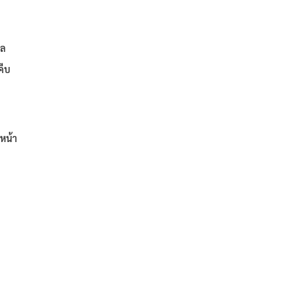
ิล
คืบ
หน้า