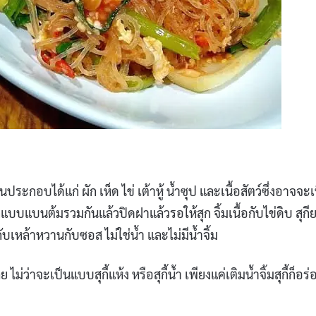
นประกอบได้แก่ ผัก เห็ด ไข่ เต้าหู้ น้ำซุป และเนื้อสัตว์ซึ่งอาจจะ
กแบบแบนต้มรวมกันแล้วปิดฝาแล้วรอให้สุก จิ้มเนื้อกับไข่ดิบ สุกียา
บเหล้าหวานกับซอส ไม่ใช่น้ำ และไม่มีน้ำจิ้ม
่าจะเป็นแบบสุกี้แห้ง หรือสุกี้น้ำ เพียงแค่เติมน้ำจิ้มสุกี้ก็อร่