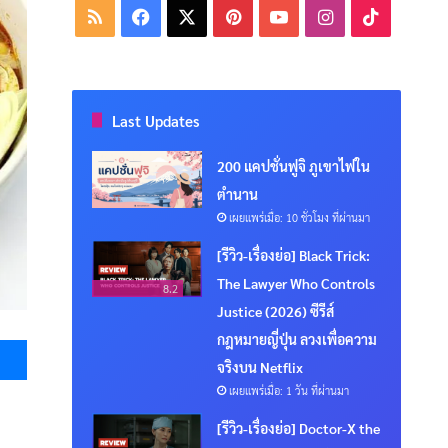
RSS
Facebook
X
Pinterest
YouTube
Instagram
TikTok
Last Updates
200 แคปชั่นฟูจิ ภูเขาไฟใน
ตำนาน
เผยแพร่เมื่อ: 10 ชั่วโมง ที่ผ่านมา
[รีวิว-เรื่องย่อ] Black Trick:
The Lawyer Who Controls
8.2
Justice (2026) ซีรีส์
Messenger
กฎหมายญี่ปุ่น ลวงเพื่อความ
จริงบน Netflix
เผยแพร่เมื่อ: 1 วัน ที่ผ่านมา
[รีวิว-เรื่องย่อ] Doctor-X the