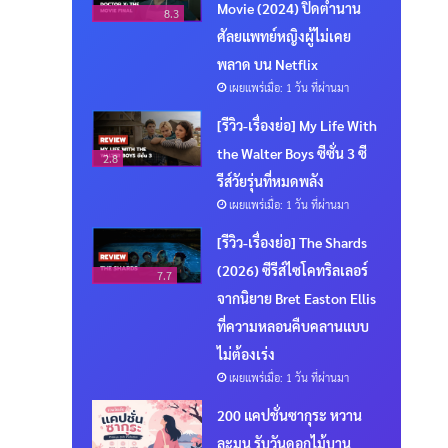
Movie (2024) ปิดตำนาน
8.3
ศัลยแพทย์หญิงผู้ไม่เคย
พลาด บน Netflix
เผยแพร่เมื่อ: 1 วัน ที่ผ่านมา
[รีวิว-เรื่องย่อ] My Life With
the Walter Boys ซีซั่น 3 ซี
2.8
รีส์วัยรุ่นที่หมดพลัง
เผยแพร่เมื่อ: 1 วัน ที่ผ่านมา
[รีวิว-เรื่องย่อ] The Shards
(2026) ซีรีส์ไซโคทริลเลอร์
7.7
จากนิยาย Bret Easton Ellis
ที่ความหลอนคืบคลานแบบ
ไม่ต้องเร่ง
เผยแพร่เมื่อ: 1 วัน ที่ผ่านมา
200 แคปชั่นซากุระ หวาน
ละมุน รับวันดอกไม้บาน