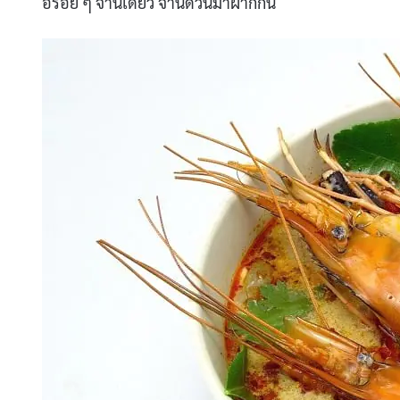
อร่อย ๆ จานเดียว จานด่วนมาฝากกัน