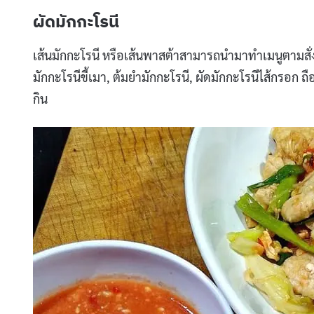
ผัดมักกะโรนี
เส้นมักกะโรนี หรือเส้นพาสต้าสามารถนำมาทำเมนูตามสั่ง
มักกะโรนีขี้เมา, ต้มยำมักกะโรนี, ผัดมักกะโรนีไส้กรอก ถื
กิน