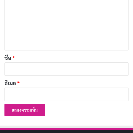
ว
า
ม
สวัสดีวันศุกร์
เ
ห็
น
*
ชื่อ
*
อีเมล
*