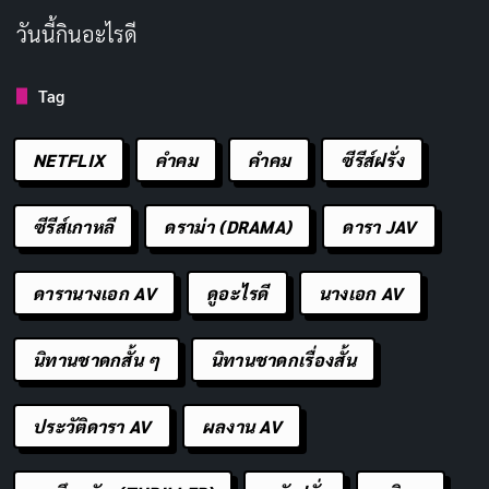
สวัสดีวันอาทิตย์
สวัสดีวันเสาร์
วันนี้กินอะไรดี
หมุดคณะราษฎร
Tag
NETFLIX
คำคม
คําคม
ซีรีส์ฝรั่ง
Copy URL
ซีรีส์เกาหลี
ดราม่า (DRAMA)
ดารา JAV
ดารานางเอก AV
ดูอะไรดี
นางเอก AV
นิทานชาดกสั้น ๆ
นิทานชาดกเรื่องสั้น
ประวัติดารา AV
ผลงาน AV