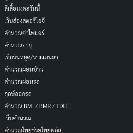
สีเสื้อมงคลวันนี้
เว็บส่องสตอรี่ไอจี
คำนวณค่าไฟแอร์
คำนวณอายุ
เช็กวันหยุด/วางแผนลา
ที่มา –
_numus
คำนวณผ่อนบ้าน
คำนวณผ่อนรถ
สวัสดีตอนเช้า
สวัสดีวันจันทร์
ฤกษ์ออกรถ
สวัสดีวันพฤหัสบดี
สวัสดีวันพุธ
คำนวณ BMI / BMR / TDEE
เว็บคํานวณ
สวัสดีวันศุกร์
สวัสดีวันอังคาร
คํานวณไทยช่วยไทยพลัส