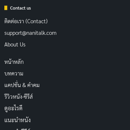
“How to Rob a Bank (2024)” เป็นสารคดีที่ไม่ควรพลาด
Contact us
ชมสำหรับคอหนังแนวอาชญากรรม และผู้ที่ชื่นชอบเรื่อง
ติดต่อเรา (Contact)
ราวชีวิตจริงที่น่าเหลือเชื่อ มันไม่ใช่แค่เรื่องของการปล้น
ธนาคาร แต่มันคือเรื่องของชีวิต ความฝัน และการเลือกเส้น
support@nanitalk.com
ทางของคนคนหนึ่ง
About Us
หน้าหลัก
ดู How to Rob a Bank ได้ที่: Netflix
บทความ
แคปชั่น & คำคม
รีวิวหนัง-ซีรีส์
ดูอะไรดี
แนะนำหนัง