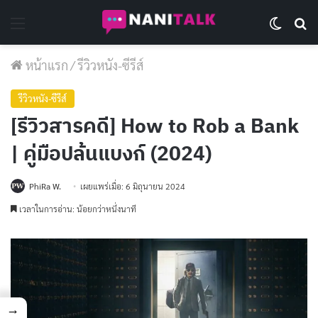
Menu
Switch 
Se
หน้าแรก
/
รีวิวหนัง-ซีรีส์
รีวิวหนัง-ซีรีส์
[รีวิวสารคดี] How to Rob a Bank
| คู่มือปล้นแบงก์ (2024)
PhiRa W.
เผยแพร่เมื่อ: 6 มิถุนายน 2024
เวลาในการอ่าน: น้อยกว่าหนึ่งนาที
→