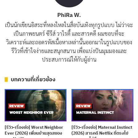
PhiRa W.
การแสดง
เป็นนักเขียนอิสระที่หลงใหลในสื่อบันเทิงทุกรูปแบบ ไม่ว่าจะ
เป็นภาพยนตร์ ซีรีส์ วาไรตี้ และสารคดี ผมชอบที่จะ
แม้จะเป็นสารคดี แต่ “How to Rob a Bank (คู่มือปล้น
วิเคราะห์และถอดรหัสเนื้อหาเหล่านั้นออกมาในรูปแบบของ
แบงก์)” ก็เหมือนเราได้ชมภาพยนตร์ ด้วยการถ่ายทอดเรื่อง
รีวิวที่เข้าใจง่ายและสนุกสนาน เพื่อแบ่งปันมุมมองและ
ราวที่น่าติดตาม การตัดต่อที่กระชับ และบทสัมภาษณ์ที่เข้ม
ประสบการณ์ให้กับผู้อ่าน
ข้น เราจะได้เห็นตัวตนที่แท้จริงของจอมโจรสุดแสบ ผ่านคำ
บอกเล่าของเขาเอง และผู้คนที่เคยเกี่ยวข้องกับเขา
บทความที่เกี่ยวข้อง
บทความที่เกี่ยวข้อง
[รีวิว-เรื่องย่อ] Murder 101 (2026) สารคดี
ห้องเรียน ม.ปลาย ปะทะ ฆาตกรต่อเนื่อง
เผยแพร่เมื่อ: 4 สัปดาห์ ที่ผ่านมา
[รีวิว-เรื่องย่อ] Worst Neighbor
[รีวิว-เรื่องย่อ] Maternal Instinct
Ever (2026) เพื่อนบ้านสุดสยอง
(2026) สารคดี Netflix ที่ตรงไป
[รีวิว-เรื่องย่อ] The Man Will Burn สารคดี Burning