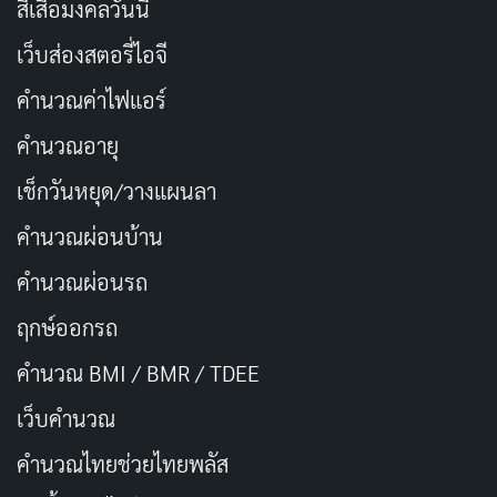
สีเสื้อมงคลวันนี้
หนุ่มแหกคอกพราวเสน่ห์ ที่ตระเวนปล้นธนาคารในซี
เว็บส่องสตอรี่ไอจี
แอตเทิลช่วงปี 1990 อย่างที่ไม่เคยมีมาก่อน ราวกับ
หลุดออกมาจากภาพยนตร์
คำนวณค่าไฟแอร์
คำนวณอายุ
STREAM ON
เช็กวันหยุด/วางแผนลา
Netflix
คำนวณผ่อนบ้าน
คำนวณผ่อนรถ
นักแสดงนำ
ฤกษ์ออกรถ
MB
SD
EG
คำนวณ BMI / BMR / TDEE
เว็บคํานวณ
Jordan
Mark Biggins
Susan Dodd
Ellen Glasser
Self - Scott's
Self - Bank
Self - Supervisory
Burtchett
Friend
Manager
Special Agent FBI
Scott Scurlock
คํานวณไทยช่วยไทยพลัส