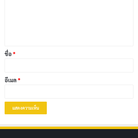
เขาทำนั้นผิดกฎหมายก็ตาม
า
ม
โปรดักชั่น
เ
ห็
งานภาพของสารคดีเรื่องนี้น่าประทับใจ ด้วยการใช้ฟุตเทจ
น
เก่าและภาพถ่ายที่หาชมยาก มาประกอบกับการถ่ายทำใหม่
*
ชื่อ
*
ที่สวยงาม ทำให้เราเหมือนได้ย้อนเวลากลับไปในยุค 90s ที่ซี
แอตเทิลได้อย่างสมจริง
อีเมล
*
เพลงประกอบก็เป็นอีกหนึ่งจุดเด่นที่ช่วยเพิ่มอรรถรสในการ
รับชม สร้างบรรยากาศที่ทั้งตื่นเต้น ลึกลับ และน่าค้นหา
นอกจากนี้ การตัดต่อยังทำได้ดีเยี่ยม ช่วยให้เรื่องราวดำเนิน
ไปอย่างไหลลื่นและน่าติดตาม
สรุป