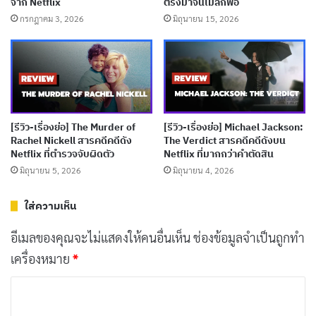
จาก Netflix
ตรงมาจนไม่ลึกพอ
กรกฎาคม 3, 2026
มิถุนายน 15, 2026
Man เสรีภาพปะทะทุนเทค
เผยแพร่เมื่อ: 4 สัปดาห์ ที่ผ่านมา
[รีวิว-เรื่องย่อ] 48 Hours That Changed Spain
(2026) สารคดีประวัติศาสตร์บน Netflix
เผยแพร่เมื่อ: 4 สัปดาห์ ที่ผ่านมา
[รีวิว-เรื่องย่อ] The Murder of
[รีวิว-เรื่องย่อ] Michael Jackson:
[รีวิว-เรื่องย่อ] Shipwrecked: Nightmare at Sea
Rachel Nickell สารคดีคดีดัง
The Verdict สารคดีคดีดังบน
Netflix ที่ตำรวจจับผิดตัว
Netflix ที่มากกว่าคำตัดสิน
(2026) สารคดีเรือล่ม Costa Concordia บน
มิถุนายน 5, 2026
มิถุนายน 4, 2026
Netflix
เผยแพร่เมื่อ: 4 สัปดาห์ ที่ผ่านมา
ใส่ความเห็น
อีเมลของคุณจะไม่แสดงให้คนอื่นเห็น
ช่องข้อมูลจำเป็นถูกทำ
การแสดงของผู้ถูกสัมภาษณ์ทุกคนเป็นธรรมชาติและน่าเชื่อ
เครื่องหมาย
*
ถือ พวกเขาพาเราเข้าไปสู่โลกของจอมโจรสุดแสบได้อย่าง
ค
แนบเนียน จนเราอดไม่ได้ที่จะเอาใจช่วยเขา แม้จะรู้ว่าสิ่งที่
ว