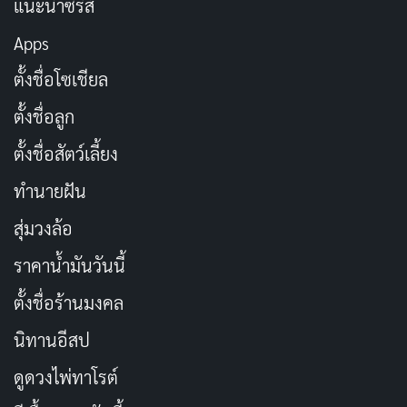
แนะนำซีรีส์
Apps
ตั้งชื่อโซเชียล
ตั้งชื่อลูก
RELEASED
RUNTIME
2024-06-04
87 min
ตั้งชื่อสัตว์เลี้ยง
STATUS
ทำนายฝัน
Released
สุ่มวงล้อ
Movie
สารคดี
อาชญากรรม
Released
คู่มือปล้นแบงก์
ราคาน้ำมันวันนี้
ตั้งชื่อร้านมงคล
How to Rob a Bank
— 2024
นิทานอีสป
IMDB RATING
TOMATOMETER
TMDB
6.6
100
6.8
/10
%
/10
ดูดวงไพ่ทาโรต์
ผลงานสารคดีจากอาชญากรรมจริง เรื่องราวของชาย