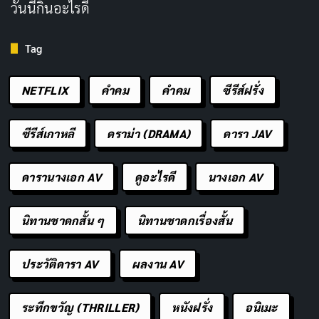
วันนี้กินอะไรดี
SH
DH
SJ
DK
Tag
Steven Harper
Deborah Horne
Shawn Johnson
David Kerley
Self - Scott's
Self - News
Self - Special
Self - News
Childhood Friend
Anchor
Agent FBI
Anchor and
Reporter
NETFLIX
คำคม
คําคม
ซีรีส์ฝรั่ง
ซีรีส์เกาหลี
ดราม่า (DRAMA)
ดารา JAV
สารคดี (DOCUMENTARY)
ดารานางเอก AV
ดูอะไรดี
นางเอก AV
Copy URL
นิทานชาดกสั้น ๆ
นิทานชาดกเรื่องสั้น
ประวัติดารา AV
ผลงาน AV
ระทึกขวัญ (THRILLER)
หนังฝรั่ง
อนิเมะ