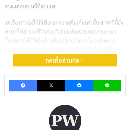
วางแผนหลบหนีที่แยบยล
แต่เรื่องราวไม่ได้มีเพียงแค่ความตื่นเต้นเท่านั้น สารคดีนี้ยัง
พาเราไปสำรวจชีวิตส่วนตัวอันแปลกประหลาดของเขา
ตั้งแต่การใช้ชีวิตในบ้านต้นไม้สุดอลังการ ไปจนถึงความ
สัมพันธ์กับคนรอบข้างที่เต็มไปด้วยสีสัน นี่ไม่ใช่แค่เรื่อง
ของโจร แต่เป็นเรื่องของชีวิตที่เต็มไปด้วยความขัดแย้ง
กดเพื่ออ่านต่อ
Facebook
X
Messenger
Lin