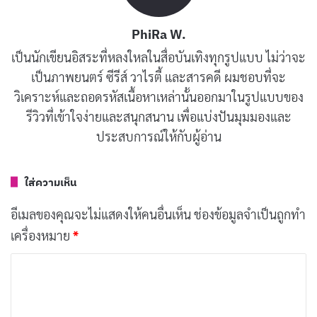
เผยแพร่เมื่อ: 2 วัน ที่ผ่านมา
PhiRa W.
[รีวิว-เรื่องย่อ] The Shards (2026) ซีรีส์ไซโคทริล
เป็นนักเขียนอิสระที่หลงใหลในสื่อบันเทิงทุกรูปแบบ ไม่ว่าจะ
เลอร์จากนิยาย Bret Easton Ellis ที่ความหลอนคืบ
เป็นภาพยนตร์ ซีรีส์ วาไรตี้ และสารคดี ผมชอบที่จะ
คลานแบบไม่ต้องเร่ง
วิเคราะห์และถอดรหัสเนื้อหาเหล่านั้นออกมาในรูปแบบของ
เผยแพร่เมื่อ: 2 วัน ที่ผ่านมา
รีวิวที่เข้าใจง่ายและสนุกสนาน เพื่อแบ่งปันมุมมองและ
ประสบการณ์ให้กับผู้อ่าน
แต่การเอาตัวรอดจากซอมบี้ไม่ใช่เรื่องง่าย โดยเฉพาะเมื่อ
ซอมบี้เหล่านี้พูดภาษาอีสาน! ความฮาและความโกลาหลจึง
ใส่ความเห็น
บังเกิดขึ้น
อีเมลของคุณจะไม่แสดงให้คนอื่นเห็น
ช่องข้อมูลจำเป็นถูกทำ
เครื่องหมาย
*
ค
ว
า