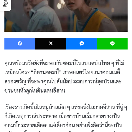
Facebook
X
Messenger
L
คุณพร้อมหรือยังที่จะพบกับซอมบี้ในแบบฉบับไทย ๆ ที่ไม่
เหมือนใคร? “อีสานซอมบี้” ภาพยนตร์ไทยแนวคอมเมดี้-
สยองขวัญ ที่จะพาคุณไปสัมผัสประสบการณ์สุดป่วนและ
ชวนขนหัวลุกในดินแดนอีสาน
เรื่องราวเกิดขึ้นในหมู่บ้านเล็ก ๆ แห่งหนึ่งในภาคอีสาน ที่จู่ ๆ
ก็เกิดเหตุการณ์ประหลาด เมื่อชาวบ้านเริ่มกลายร่างเป็น
ซอมบี้กระหายเลือด! แต่เดี๋ยวก่อน อย่าเพิ่งคิดว่านี่จะเป็น