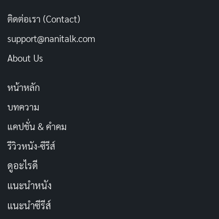
ติดต่อเรา (Contact)
โปรดักชัน
support@nanitalk.com
“อีสานซอมบี้” อาจไม่ใช่ภาพยนตร์ฟอร์มยักษ์ แต่ก็
About Us
สามารถสร้างสรรค์ฉากและบรรยากาศได้อย่างน่าประทับ
ใจ การแต่งหน้าเอฟเฟกต์ซอมบี้ทำออกมาได้สมจริงและน่า
หน้าหลัก
กลัว ในขณะที่ฉากต่าง ๆ ในหมู่บ้านอีสานก็สร้างความรู้สึก
อบอุ่นและคุ้นเคย
บทความ
แคปชั่น & คำคม
ดนตรีประกอบและเพลงประกอบภาพยนตร์ก็เป็นอีกหนึ่ง ที่
รีวิวหนัง-ซีรีส์
ช่วยเสริมอารมณ์และสร้างสีสันให้กับเรื่องราวได้เป็นอย่างดี
ดูอะไรดี
สรุป
แนะนำหนัง
“อีสานซอมบี้” คือภาพยนตร์ไทยที่กล้าที่จะแตกต่างและ
แนะนำซีรีส์
แหวกแนว ด้วยการผสมผสานความตลกและความสยอง