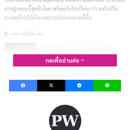
จากฝูงซอมบี้สุดหิวโหย พร้อมกับไขปริศนาว่า อะไรเป็น
สาเหตุที่ทำให้เกิดเหตุการณ์ประหลาดนี้ขึ้น
บทความที่เกี่ยวข้อง
[รีวิว-เรื่องย่อ] Black Trick: The Lawyer Who
Controls Justice (2026) ซีรีส์กฎหมายญี่ปุ่น ลวง
กดเพื่ออ่านต่อ
เพื่อความจริงบน Netflix
เผยแพร่เมื่อ: 2 วัน ที่ผ่านมา
Facebook
X
Messenger
Lin
[รีวิว-เรื่องย่อ] Doctor-X the Movie (2024) ปิด
ตำนานศัลยแพทย์หญิงผู้ไม่เคยพลาด บน Netflix
เผยแพร่เมื่อ: 2 วัน ที่ผ่านมา
[รีวิว-เรื่องย่อ] My Life With the Walter Boys ซีซั่น
3 ซีรีส์วัยรุ่นที่หมดพลัง