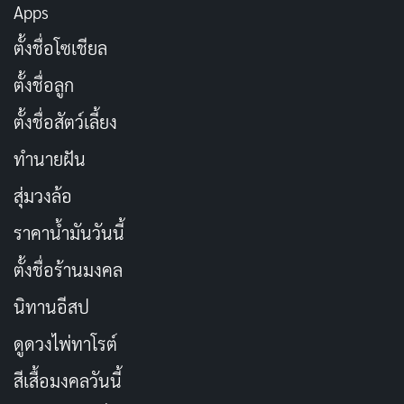
Apps
ขวัญเข้ากับวัฒนธรรมอีสานได้อย่างลงตัว
ตั้งชื่อโซเชียล
ถึงแม้จะมีข้อจำกัดในเรื่องของงบประมาณ แต่ทีมงานก็
ตั้งชื่อลูก
สามารถสร้างสรรค์ภาพยนตร์ที่สนุกสนานและน่าจดจำได้
ตั้งชื่อสัตว์เลี้ยง
อย่างยอดเยี่ยม
ทำนายฝัน
ถ้าคุณกำลังมองหาภาพยนตร์ไทยที่ไม่เหมือนใคร “อีสาน
สุ่มวงล้อ
ซอมบี้” คือตัวเลือกที่คุณไม่ควรพลาด!
ราคาน้ำมันวันนี้
ตั้งชื่อร้านมงคล
ดู อีสานซอมบี้ ได้ที่: Netflix
นิทานอีสป
ดูดวงไพ่ทาโรต์
สีเสื้อมงคลวันนี้