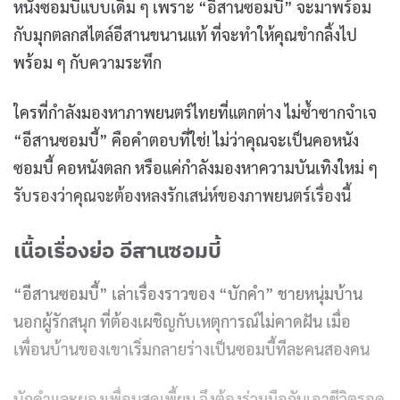
หนังซอมบี้แบบเดิม ๆ เพราะ “อีสานซอมบี้” จะมาพร้อม
กับมุกตลกสไตล์อีสานขนานแท้ ที่จะทำให้คุณขำกลิ้งไป
พร้อม ๆ กับความระทึก
ใครที่กำลังมองหาภาพยนตร์ไทยที่แตกต่าง ไม่ซ้ำซากจำเจ
“อีสานซอมบี้” คือคำตอบที่ใช่! ไม่ว่าคุณจะเป็นคอหนัง
ซอมบี้ คอหนังตลก หรือแค่กำลังมองหาความบันเทิงใหม่ ๆ
รับรองว่าคุณจะต้องหลงรักเสน่ห์ของภาพยนตร์เรื่องนี้
เนื้อเรื่องย่อ อีสานซอมบี้
“อีสานซอมบี้” เล่าเรื่องราวของ “บักคํา” ชายหนุ่มบ้าน
นอกผู้รักสนุก ที่ต้องเผชิญกับเหตุการณ์ไม่คาดฝัน เมื่อ
เพื่อนบ้านของเขาเริ่มกลายร่างเป็นซอมบี้ทีละคนสองคน
บักคําและผองเพื่อนสุดเพี้ยน จึงต้องร่วมมือกันเอาชีวิตรอด