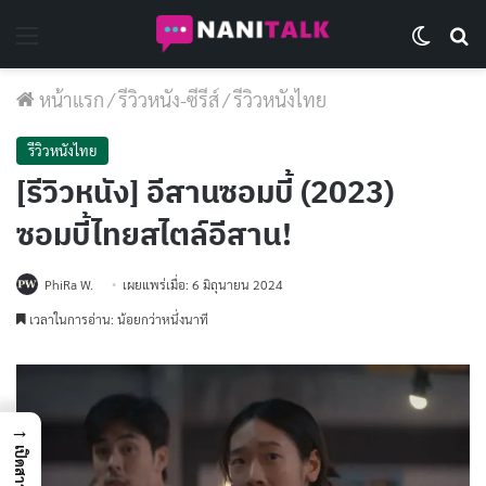
Menu
Switch 
Se
หน้าแรก
/
รีวิวหนัง-ซีรีส์
/
รีวิวหนังไทย
รีวิวหนังไทย
[รีวิวหนัง] อีสานซอมบี้ (2023)
ซอมบี้ไทยสไตล์อีสาน!
PhiRa W.
เผยแพร่เมื่อ: 6 มิถุนายน 2024
เวลาในการอ่าน: น้อยกว่าหนึ่งนาที
→
เปิดสารบัญ