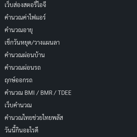
เว็บส่องสตอรี่ไอจี
คำนวณค่าไฟแอร์
คำนวณอายุ
เช็กวันหยุด/วางแผนลา
คำนวณผ่อนบ้าน
RELEASED
RUNTIME
คำนวณผ่อนรถ
2023-12-28
101 min
ฤกษ์ออกรถ
STATUS
Released
คำนวณ BMI / BMR / TDEE
Movie
บู๊
ตลก
สยองขวัญ
Released
เว็บคํานวณ
อีสานซอมบี้
คํานวณไทยช่วยไทยพลัส
อีสานซอมบี้
— 2023
วันนี้กินอะไรดี