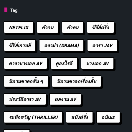
IMDB RATING
MYDRAMALIST
TMDB
5.2
6.8
3
/10
/10
/10
Tag
เมื่อเหล่าซอมบี้ออกอาละวาดในแถบชนบทของภาค
NETFLIX
คำคม
คําคม
ซีรีส์ฝรั่ง
อีสาน แก๊งพนักงานซูเปอร์มาร์เก็ตที่ขาดๆ เกินๆ จึง
ต้องพยายามสู้รบตบมือกับกองทัพผีดิบที่ฆ่าไม่ตาย
ซีรีส์เกาหลี
ดราม่า (DRAMA)
ดารา JAV
STREAM ON
ดารานางเอก AV
ดูอะไรดี
นางเอก AV
Netflix
นิทานชาดกสั้น ๆ
นิทานชาดกเรื่องสั้น
นักแสดงนำ
ประวัติดารา AV
ผลงาน AV
ระทึกขวัญ (THRILLER)
หนังฝรั่ง
อนิเมะ
พชร จิราธิวัฒน์
ชุติมณฑน์ จึง
Pisanu
ศกุนตลา เทียน
Itt
เจริญสุขยิ่ง
Chutanimsakul
ไพโรจน์