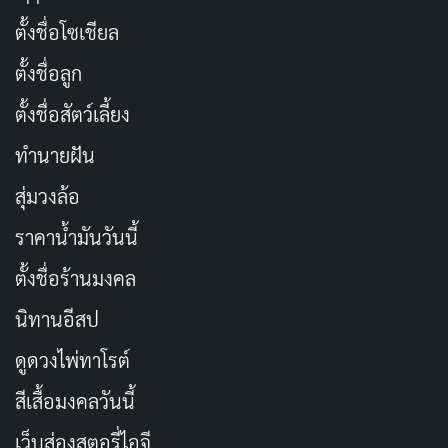
ตั้งชื่อโซเชียล
ระบบการต่อสู้ในเกมนี้มีทั้งการต่อสู้ระยะประชิดและการยิง
ปืน ศัตรูมีความแข็งแกร่งและสามารถรับความเสียหายได้
ตั้งชื่อลูก
มาก แต่การวางแผนและการใช้ทักษะอย่างชาญฉลาดจะ
ตั้งชื่อสัตว์เลี้ยง
ช่วยให้ผู้เล่นสามารถเอาชนะได้ง่ายขึ้น อย่างไรก็ตาม
ทำนายฝัน
ปัญหาของ AI ศัตรูที่ไม่ค่อยชาญฉลาดอาจทำให้การต่อสู้
รู้สึกน่าเบื่อในบางครั้ง
สุ่มวงล้อ
ราคาน้ำมันวันนี้
ตั้งชื่อร้านมงคล
นิทานอีสป
ดูดวงไพ่ทาโรต์
สีเสื้อมงคลวันนี้
เว็บส่องสตอรี่ไอจี