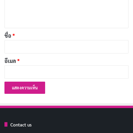
เ
เร้นเข้ามา แต่ผลลัพธ์ยังไม่สมบูรณ์
ห็
น
บทความที่เกี่ยวข้อง
*
ชื่อ
*
[รีวิวเกม] Indiana Jones and the Great Circle
(2024) การผจญภัยสุดมันส์ในโลกเสมือนจริง
ธันวาคม 15, 2024
อีเมล
*
ภารกิจในเกมมีความหลากหลาย แต่ส่วนใหญ่จะเกี่ยวข้อง
กับการถ่ายภาพวัตถุโบราณ การสำรวจสุสาน การแก้ปริศนา
และการต่อสู้ ซึ่งทั้งหมดนี้เป็นสไตล์ที่เป็นเอกลักษณ์ของ
อินเดียนา โจนส์ ทำให้เกมมีความน่าสนใจยิ่งขึ้น
Contact us