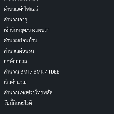
คำนวณค่าไฟแอร์
การสำรวจและการแก้ปริศนา
คำนวณอายุ
การสำรวจในเกมนี้เป็นสิ่งที่น่าตื่นเต้น แม้จะมีบางจุดที่
เช็กวันหยุด/วางแผนลา
การนำทางไม่ค่อยชัดเจน แต่การค้นพบวัตถุโบราณและการ
แก้ปริศนาที่หลากหลายทำให้ผู้เล่นรู้สึกมีส่วนร่วมอย่างต่อ
คำนวณผ่อนบ้าน
เนื่อง ปริศนาที่ในเกมนี้ถูกออกแบบมาอย่างดีและมีความ
คำนวณผ่อนรถ
ท้าทายพอสมควร
ฤกษ์ออกรถ
ทิ้งท้าย
คำนวณ BMI / BMR / TDEE
เว็บคํานวณ
Indiana Jones and the Great Circle เป็นเกมที่นำเสนอ
การผจญภัยที่น่าตื่นเต้นและเต็มไปด้วยกลไกการเล่นที่น่า
คํานวณไทยช่วยไทยพลัส
สนใจ ผู้เล่นจะได้สวมบทบาทเป็นอินเดียนา โจนส์ในภารกิจ
วันนี้กินอะไรดี
ที่ต้องสำรวจสถานที่ต่าง ๆ ทั่วโลก ตั้งแต่หลุมฝังศพในอียิปต์