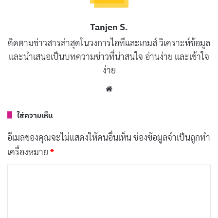
Tanjen S.
ติดตามข่าวสารล่าสุดในวงการไอทีและเกมส์ วิเคราะห์ข้อมูล
และนำเสนอเป็นบทความข่าวที่น่าสนใจ อ่านง่าย และเข้าใจ
ง่าย
Website
ใส่ความเห็น
การเล่นและกลไกเกม
อีเมลของคุณจะไม่แสดงให้คนอื่นเห็น
ช่องข้อมูลจำเป็นถูกทำ
เครื่องหมาย
*
เกมนี้ใช้มุมมองบุคคลที่หนึ่ง ยกเว้นบางส่วนของเกมเพลย์
เช่นการปีนกำแพงและการข้ามช่องแคบ พื้นที่ในเกมมี
ค
ว
ลักษณะกึ่งเปิดและเป็นแนวแซนด์บ็อกซ์ในการดำเนิน
า
ภารกิจ ซึ่งแตกต่างจากเกมแบบลอบเร้นเช่น Dishonored
ม
หรือ Metal Gear Solid แม้เกมจะพยายามนำกลไกการลอบ