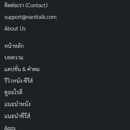
ติดต่อเรา (Contact)
support@nanitalk.com
About Us
หน้าหลัก
บทความ
กราฟิกและการออกแบบโลกเกม
แคปชั่น & คำคม
กราฟิกในเกมนี้ได้รับการออกแบบอย่างสวยงามและ
รีวิวหนัง-ซีรีส์
ละเอียดอ่อน ฉากต่างๆ ถูกสร้างขึ้นอย่างมีชีวิตชีวา และการ
สำรวจโลกในเกมทำได้อย่างน่าพอใจ แม้จะมีบางจุดที่การ
ดูอะไรดี
ออกแบบทำให้รู้สึกไม่สะดวกในการเคลื่อนที่หรือการปีนที่
แนะนำหนัง
ซึ่งอาจทำให้ผู้เล่นรู้สึกหงุดหงิดในบางครั้ง
แนะนำซีรีส์
ระบบต่อสู้และศัตรู
Apps