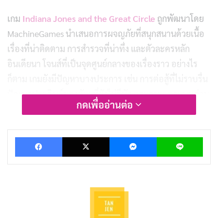
เกม
Indiana Jones and the Great Circle
ถูกพัฒนาโดย
MachineGames นำเสนอการผจญภัยที่สนุกสนานด้วยเนื้อ
เรื่องที่น่าติดตาม การสำรวจที่น่าทึ่ง และตัวละครหลัก
อินเดียนา โจนส์ที่เป็นจุดศูนย์กลางของเรื่องราว อย่างไร
ก็ตาม เกมยังมีปัญหาบางประการ เช่น การต่อสู้ที่ไม่ราบรื่น
ปัญญาประดิษฐ์ของศัตรูที่ยังไม่ดีนัก และการออกแบบด่าน
กดเพื่ออ่านต่อ
ที่ไม่เสถียร
เริ่มต้นเกมด้วยฉากเปิดที่สวยงามและทันสมัย ซึ่งไม่เสียเวลา
Facebook
X
Messenger
Lin
ในการพาผู้เล่นเข้าสู่บรรยากาศของ Temple scene จาก
Raiders of the Last Ark นอกจากนี้ยังเป็นวิธีที่ดีในการ
แนะนำกลไกต่างๆ ของเกม เช่น การเดินทาง การสำรวจ
และการแก้ปริศนา