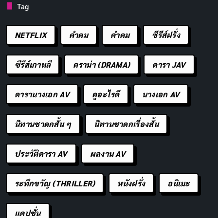
ไปจนถึงภูเขาที่ปกคลุมด้วยหิมะ เกมนี้มีการออกแบบที่ดี
Tag
เยี่ยม โดยการใช้กลไกต่าง ๆ ที่ทำให้ทุกสิ่งทุกอย่างมีความ
สัมพันธ์กัน ผู้เล่นสามารถใช้วัตถุต่าง ๆ เป็นอาวุธหรือเครื่อง
NETFLIX
คำคม
คําคม
ซีรีส์ฝรั่ง
มือในการแก้ปัญหาได้อย่างสร้างสรรค์
ซีรีส์เกาหลี
ดราม่า (DRAMA)
ดารา JAV
เกมนี้เน้นความสำคัญของการค้นพบและการปรับตัว ผู้เล่น
จะได้รับ “Adventure Points” เพื่อปลดล็อกทักษะใหม่ ๆ
ดารานางเอก AV
ดูอะไรดี
นางเอก AV
โดยการค้นพบหลุมฝังศพหรือช่วยเหลือผู้คนที่ถูกจับตัวไป
โดยนาซี สิ่งนี้ทำให้เกมนี้ไม่เพียงแต่เน้นการต่อสู้ แต่ยังส่ง
นิทานชาดกสั้น ๆ
นิทานชาดกเรื่องสั้น
เสริมให้ผู้เล่นมีความคิดสร้างสรรค์ในการแก้ปัญหาและ
สำรวจโลกของอินเดียนา โจนส์อย่างแท้จริง ตัวละครศัตรู
ประวัติดารา AV
ผลงาน AV
อย่าง Voss ก็มีมิติที่น่าสนใจ ทำให้เรื่องราวมีความลึกซึ้งและ
น่าติดตาม
ระทึกขวัญ (THRILLER)
หนังฝรั่ง
อนิเมะ
โดยรวมแล้ว Indiana Jones and the Great Circle เป็นเกม
แคปชั่น