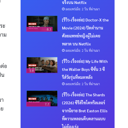
ย
จริงบน Netflix
เผยแพร่เมื่อ: 2 วัน ที่ผ่านมา
[รีวิว-เรื่องย่อ] Doctor-X the
กระ
Movie (2024) ปิดตำนาน
8.3
ตาม
ศัลยแพทย์หญิงผู้ไม่เคย
พลาด บน Netflix
เผยแพร่เมื่อ: 2 วัน ที่ผ่านมา
[รีวิว-เรื่องย่อ] My Life With
ดต่อ
the Walter Boys ซีซั่น 3 ซี
2.8
็น
รีส์วัยรุ่นที่หมดพลัง
เผยแพร่เมื่อ: 2 วัน ที่ผ่านมา
[รีวิว-เรื่องย่อ] The Shards
มา
(2026) ซีรีส์ไซโคทริลเลอร์
7.7
าย
จากนิยาย Bret Easton Ellis
ที่ความหลอนคืบคลานแบบ
ไม่ต้องเร่ง