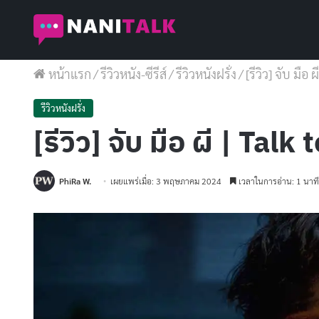
หน้าแรก
/
รีวิวหนัง-ซีรีส์
/
รีวิวหนังฝรั่ง
/
[รีวิว] จับ มือ
รีวิวหนังฝรั่ง
[รีวิว] จับ มือ ผี | Tal
PhiRa W.
เผยแพร่เมื่อ: 3 พฤษภาคม 2024
เวลาในการอ่าน: 1 นาที