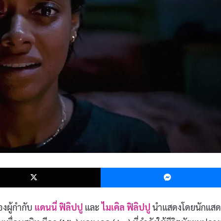
k
X
องผู้กำกับ
แดนนี่ ฟิลิปปู
และ
ไมเคิล ฟิลิปปู
นำแสดงโดยนักแสด