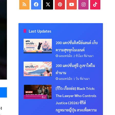
RSS
Facebook
X
Pinterest
YouTube
Instagram
TikTok
Last Updates
200 แคปชั่นดิสนีย์แลนด์ เก็บ
ความสุขทุกโมเมนต์
เผยแพร่เมื่อ: 2 ชั่วโมง ที่ผ่านมา
200 แคปชั่นฟูจิ ภูเขาไฟใน
ตำนาน
เผยแพร่เมื่อ: 1 วัน ที่ผ่านมา
Messenger
[รีวิว-เรื่องย่อ] Black Trick:
The Lawyer Who Controls
8.2
Justice (2026) ซีรีส์
ง
กฎหมายญี่ปุ่น ลวงเพื่อความ