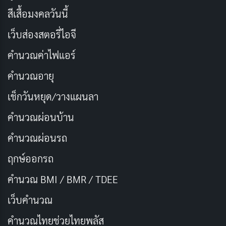
สีเสื้อมงคลวันนี้
FIRST AIR
SEASONS
2024-04-25
1
เว็บส่องสตอรี่ไอจี
EPISODES
STATUS
คำนวณค่าไฟแอร์
8
Canceled
คำนวณอายุ
TV Series
หนังชีวิต
ลึกลับ
จิตนิมิตแนววิทยาศาสตร์
จบแล้ว
เช็กวันหยุด/วางแผนลา
เดดบอยดีเทคทีฟส์
คำนวณผ่อนบ้าน
Dead Boy Detectives
— 2024
คำนวณผ่อนรถ
2024
1 ซีซัน
8 ตอน
ฤกษ์ออกรถ
IMDB RATING
TMDB
7.5
7.6
คำนวณ BMI / BMR / TDEE
/10
/10
สองผีวัยรุ่นกับหนึ่งสาวผู้มีญาณทิพย์ต้องช่วยกันไข
เว็บคํานวณ
ปริศนาให้กับผู้บรรดาใช้บริการเหนือธรรมชาติ... จน
คํานวณไทยช่วยไทยพลัส