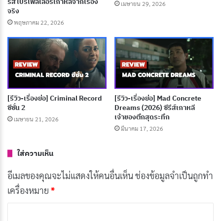
Coben หักมุมทุกตอนจนหยุดดูไม่ได้
รีส์โปรไฟล์เลอร์เกาหลีจากเรื่อง
เมษายน 29, 2026
จริง
มิถุนายน 19, 2026
พฤษภาคม 22, 2026
[รีวิว-เรื่องย่อ] A Good Girl’s Guide to Murder ซี
ซั่น 2 ซีรีส์วัยรุ่นที่ดาร์กกว่าเดิม
พฤษภาคม 30, 2026
55 ซีรีย์เกาหลีแนวฆาตกรต่อเนื่อง สืบสวน ระทึก
[รีวิว-เรื่องย่อ] Criminal Record
[รีวิว-เรื่องย่อ] Mad Concrete
ขวัญ
ซีซั่น 2
Dreams (2026) ซีรีส์เกาหลี
พฤษภาคม 24, 2026
เจ้าของตึกสุดระทึก
เมษายน 21, 2026
มีนาคม 17, 2026
โปรไฟล์เลอร์ (Profiler) คืออะไร ทำงานยังไง ต่าง
จากนักจิตวิทยาอย่างไร
ใส่ความเห็น
พฤษภาคม 22, 2026
อีเมลของคุณจะไม่แสดงให้คนอื่นเห็น
ช่องข้อมูลจำเป็นถูกทำ
เครื่องหมาย
*
โปรดักชัน
ค