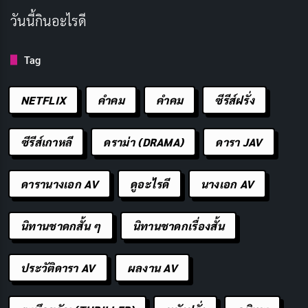
กระทั่งแม่มดที่ทรงอิทธิฤทธิ์เข้ามาทำให้แผนการ
วันนี้กินอะไรดี
ยุ่งเหยิง
Tag
STREAM ON
Netflix
NETFLIX
คำคม
คําคม
ซีรีส์ฝรั่ง
ซีรีส์เกาหลี
ดราม่า (DRAMA)
ดารา JAV
นักแสดงนำ
ดารานางเอก AV
ดูอะไรดี
นางเอก AV
นิทานชาดกสั้น ๆ
นิทานชาดกเรื่องสั้น
George
Jayden Revri
Kassius Nelson
Yuyu Kitamura
Charles Rowland
Crystal Palace
Niko Sasaki
Rexstrew
Edwin Payne
ประวัติดารา AV
ผลงาน AV