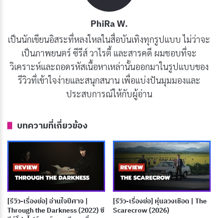
แตกต่างกันของพวกเขาสร้างพลังงานที่น่าติดตาม บท
สนทนาคู่หูพร้อมด้วยอารมณ์ขันและจังหวะแห่งความรู้สึก
PhiRa W.
ร่วมที่ลึกซึ้ง
เป็นนักเขียนอิสระที่หลงใหลในสื่อบันเทิงทุกรูปแบบ ไม่ว่าจะ
เป็นภาพยนตร์ ซีรีส์ วาไรตี้ และสารคดี ผมชอบที่จะ
คาสซิอุส เนลสันโชว์ผลงานที่โดดเด่นในบทบาทของคริสตัล
วิเคราะห์และถอดรหัสเนื้อหาเหล่านั้นออกมาในรูปแบบของ
พาเลซ ตัวละครที่ยังมีชีวิตอยู่คนเดียวในเรื่อง เนลสันใส่
รีวิวที่เข้าใจง่ายและสนุกสนาน เพื่อแบ่งปันมุมมองและ
เอกลักษณ์อารมณ์ขันสงบเยือกเย็นและความฉลาดล้ำลึกลง
ประสบการณ์ให้กับผู้อ่าน
ในตัวละครคริสตัล ทำให้เธอกลายเป็นคู่ต่อกรกับพวก
ชาร์ลส์และเอดวินที่ดูซื่อเกินร้อย เคมีความสัมพันธ์ระหว่าง
บทความที่เกี่ยวข้อง
สามนักแสดงนำนั้นเหนือชั้น และมิตรภาพของพวกเขากลาย
เป็นหัวใจสำคัญของซีรีส์เรื่องนี้
บทความที่เกี่ยวข้อง
[รีวิว-เรื่องย่อ] อ่านใจปีศาจ |
[รีวิว-เรื่องย่อ] หุ่นลวงเชือด | The
[รีวิว-เรื่องย่อ] I Will Find You (2026) ซีรีส์ Harlan
Through the Darkness (2022) ซี
Scarecrow (2026)