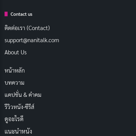
ทำนองเพลงสลับไปมาระหว่างความตึงเครียดเร้าใจ ซึ่ง
เสริมบรรยากาศดราม่าให้หนักแน่นยิ่งขึ้น และท่วงทำนอง
Contact us
เศร้าสร้อยซึ่งสะท้อนการเดินทางทางอารมณ์ของตัวละคร
ติดต่อเรา (Contact)
ดนตรีประกอบได้เพิ่มมิติแห่งความลุ่มลึกให้กับเนื้อเรื่อง
support@nanitalk.com
ชวนให้ผู้ชมจมดิ่งลงไปในโลกของ เดดบอยดีเทคทีฟส์
(Dead Boy Detectives) มากยิ่งขึ้น
About Us
สรุป
หน้าหลัก
บทความ
เดดบอยดีเทคทีฟส์ (Dead Boy Detectives) เป็นซีรีส์น้อง
ใหม่ที่น่าติดตามอย่างยิ่ง ด้วยการผสมผสานระหว่างอารมณ์
แคปชั่น & คำคม
ขันกับความสยองขวัญ รวมถึงประเด็นเรื่องการค้นหาตัวตน
รีวิวหนัง-ซีรีส์
และการพัฒนาจิตใจตามวัยเป็นสิ่งที่ดึงดูดผู้ชมได้หลาก
ดูอะไรดี
หลายกลุ่ม พร้อมด้วยการแสดงที่น่าประทับใจ ภาพที่งดงาม
แนะนำหนัง
และเนื้อเรื่องซาบซึ้งลึกซึ้ง เดดบอยดีเทคทีฟส์ (Dead Boy