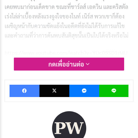
เคยพบมาก่อนเด็ดขาด ขณะที่ชาร์ลส์ เอดวิน และคริสตัล
เร่งไล่ล่าเบื้องหลังแรงจูงใจของไนท์ เนิร์ส พวกเขาก็ต้อง
เผชิญหน้ากับความขัดแย้งในอดีตที่ยังไม่ได้รับการแก้ไข
และคำถามที่ว่าการค้นพบสันติสุขนั้นเป็นไปได้จริงหรือไม่
https://www.youtube.com/watch?v=YUc05SD1rMU
กดเพื่ออ่านต่อ
นักแสดงนำ
จุดเด่นของ เดดบอยดีเทคทีฟส์ (Dead Boy Detectives) อยู่
Facebook
X
Messenger
Lin
ที่สามนักแสดงนำ
จอร์จ เร็กซ์สตรู
และ
เจเดน เรฟรี
สร้าง
ชีวิตให้กับบทบาทของชาร์ลส์และเอดวินได้อย่างน่าประทับ
ใจ เร็กซ์สตรูเติมเต็มชาร์ลส์ด้วยอารมณ์ขันสงบเยือกเย็น
และความรู้สึกคับข้องใจ ขณะที่เรฟรีแสดงบทบาทเอดวิน
ด้วยพลังงานเบิกบานและความฉาบฉวยของวัยรุ่น บุคลิกที่