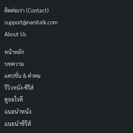
ติดต่อเรา (Contact)
เทคนิคพิเศษและการแต่งหน้าผีก็ทำออกมาได้อย่างสมจริง
support@nanitalk.com
สร้างความหวาดกลัวให้ผู้ชมได้อย่างถึงใจ
About Us
ดนตรีประกอบก็เป็นอีกหนึ่งองค์ประกอบสำคัญที่ช่วยสร้าง
บรรยากาศและอารมณ์ความรู้สึกให้กับหนังได้เป็นอย่างดี
หน้าหลัก
บทความ
สรุป
แคปชั่น & คำคม
“เทอม 3 Haunted Universities 3” คือหนังผีไทยคุณภาพที่
รีวิวหนัง-ซีรีส์
แฟนหนังสยองขวัญไม่ควรพลาด ด้วยเรื่องราวที่น่าติดตาม
ดูอะไรดี
การแสดงที่เข้าถึงอารมณ์ และงานสร้างที่ยอดเยี่ยม หนัง
เรื่องนี้จะทำให้คุณนั่งไม่ติดเก้าอี้ตั้งแต่ต้นจนจบ
แนะนำหนัง
แนะนำซีรีส์