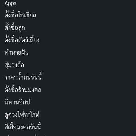
Apps
ตั้งชื่อโซเชียล
ตั้งชื่อลูก
ตั้งชื่อสัตว์เลี้ยง
ทำนายฝัน
สุ่มวงล้อ
ราคาน้ำมันวันนี้
RELEASED
RUNTIME
2024-05-30
119 min
ตั้งชื่อร้านมงคล
STATUS
นิทานอีสป
Released
ดูดวงไพ่ทาโรต์
Movie
สยองขวัญ
ตลก
Released
เทอม 3
สีเสื้อมงคลวันนี้