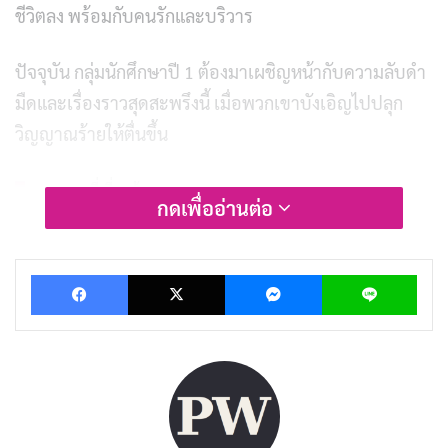
ชีวิตลง พร้อมกับคนรักและบริวาร
ปัจจุบัน กลุ่มนักศึกษาปี 1 ต้องมาเผชิญหน้ากับความลับดำ
มืดและเรื่องราวสุดสะพรึงนี้ เมื่อพวกเขาบังเอิญไปปลุก
วิญญาณร้ายให้ตื่นขึ้น
บทความที่เกี่ยวข้อง
กดเพื่ออ่านต่อ
[รีวิว-เรื่องย่อ] เอเลี่ยน โคเวแนนท์ | Alien:
Covenant (2017)
Facebook
X
Messenger
Lin
พฤศจิกายน 12, 2025
[รีวิว-เรื่องย่อ] เอเลี่ยน 3 อสูรสยบจักรวาล | Alien 3
(1992)
พฤศจิกายน 9, 2025
[รีวิว-เรื่องย่อ] เอเลี่ยน 2 ฝูงมฤตยูนอกโลก | Aliens