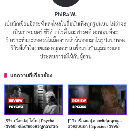
(1986)
PhiRa W.
พฤศจิกายน 8, 2025
เป็นนักเขียนอิสระที่หลงใหลในสื่อบันเทิงทุกรูปแบบ ไม่ว่าจะ
[รีวิว-เรื่องย่อ] บารามุลลาอาถรรพ์ | Baramulla
เป็นภาพยนตร์ ซีรีส์ วาไรตี้ และสารคดี ผมชอบที่จะ
(2025)
วิเคราะห์และถอดรหัสเนื้อหาเหล่านั้นออกมาในรูปแบบของ
พฤศจิกายน 7, 2025
รีวิวที่เข้าใจง่ายและสนุกสนาน เพื่อแบ่งปันมุมมองและ
ประสบการณ์ให้กับผู้อ่าน
พิธีกรรม “บนบาน บายศรี ขอขมา” ถูกจัดขึ้นเพื่อหวังจะ
ปลดปล่อยวิญญาณเหล่านั้น แต่เหตุการณ์กลับเลวร้ายเกิน
บทความที่เกี่ยวข้อง
ควบคุม ความสยองขวัญจึงเริ่มต้นขึ้น
[รีวิว-เรื่องย่อ] ไซโค | Psycho
[รีวิว-เรื่องย่อ] สายพันธุ์มฤตยู…
(1960) หนังสยองขวัญคลาสสิก
สวยสูบนรก | Species (1995)