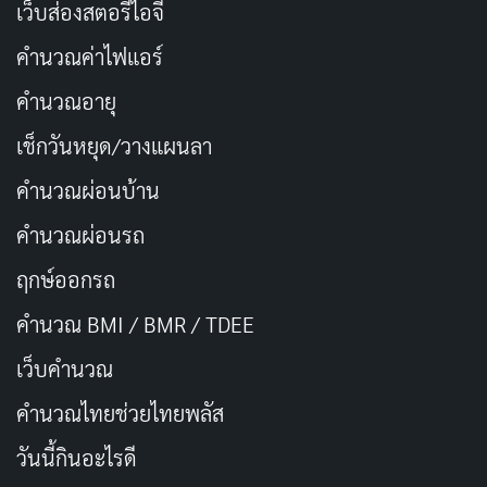
เว็บส่องสตอรี่ไอจี
เทอม 3
— 2024
คำนวณค่าไฟแอร์
IMDB RATING
MYDRAMALIST
TMDB
5.5
7.2
5.5
/10
/10
/10
คำนวณอายุ
วิญญาณอาฆาต ศาลเจ้าที่พิศวง ตลอดจนภยันตรายที่
เช็กวันหยุด/วางแผนลา
คืบคลานอย่างเงียบเชียบ เขย่าขวัญนักศึกษาที่มา
คำนวณผ่อนบ้าน
พัวพันกับสิ่งเหนือธรรมชาติโดยไม่เฉลียวใจ ใน
คำนวณผ่อนรถ
ภาพยนตร์รวมเรื่องสั้นสยองขวัญชุดนี้
ฤกษ์ออกรถ
STREAM ON
คำนวณ BMI / BMR / TDEE
Netflix
เว็บคํานวณ
คํานวณไทยช่วยไทยพลัส
นักแสดงนำ
วันนี้กินอะไรดี