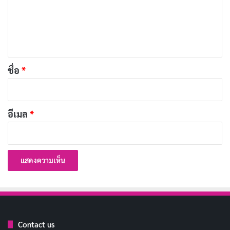
ม
นอกจากนี้ บทบาทของนักแสดงสมทบอื่น ๆ ก็ช่วยเสริม
เ
สร้างความสมจริงและความหลากหลายให้กับเรื่องราว ทำให้
ห็
ผู้ชมอินไปกับความสยองขวัญได้อย่างเต็มที่
น
*
โปรดักชัน
ชื่อ
*
อีเมล
*
“เทอม 3” ยกระดับงานสร้างไปอีกขั้นด้วยภาพที่สวยงาม
มุมกล้องที่สร้างสรรค์ และบรรยากาศที่หลอนระทึก ฉาก
พิธีกรรมต่าง ๆ ถูกถ่ายทอดออกมาได้อย่างน่าขนลุก
Contact us