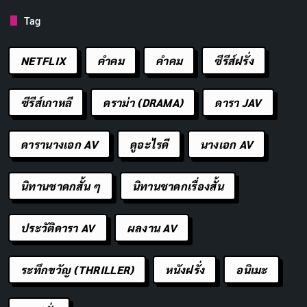
Tag
ชาติชาย ชินศรี
อิษยา ฮอสุวรรณ
Naruemon
Anirut
Hongte (segment
Koy (segment
Sittiwang
Kayensee
NETFLIX
คำคม
คําคม
ซีรีส์ฝรั่ง
"The Procession")
"The Procession")
Princess
Father Sala
(segment "The
(segment "The
Procession")
Procession")
ซีรีส์เกาหลี
ดราม่า (DRAMA)
ดารา JAV
PJ
TP
KS
ดารานางเอก AV
ดูอะไรดี
นางเอก AV
Jet Apirak
Pongsakorn
Teerayoot
Kanyarat
Saennam
Jaichum
Pantanan
Sadroek
Poppy (segment
Kuea (segment
Too (segment
Donut (segment
นิทานชาดกสั้น ๆ
นิทานชาดกเรื่องสั้น
"The Procession")
"The Procession")
"The Procession")
"The Procession")
ประวัติดารา AV
ผลงาน AV
สยองขวัญ - ผี (HORROR)
ระทึกขวัญ (THRILLER)
หนังฝรั่ง
อนิเมะ
Copy URL