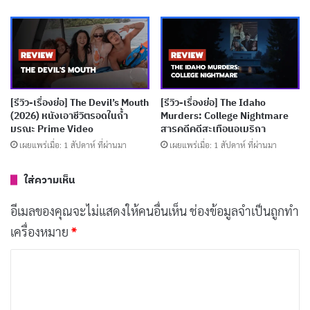
คือการนำเสนอปัญหาในระดับที่ใหญ่กว่าด้วยการเปิดเผย
แผนร้ายจากองค์กรลึกลับที่มีเจตนามืด
บทความที่เกี่ยวข้อง
[รีวิว-เรื่องย่อ] The Devil’s Mouth
[รีวิว-เรื่องย่อ] The Idaho
[รีวิว-เรื่องย่อ] Wild Sing (2026) หนังเกาหลีไอดอล
(2026) หนังเอาชีวิตรอดในถ้ำ
Murders: College Nightmare
ตกอับคืนเวที ฝังใจกว่าแค่เพลงเดียวใน Netflix
มรณะ Prime Video
สารคดีคดีสะเทือนอเมริกา
เผยแพร่เมื่อ: 1 สัปดาห์ ที่ผ่านมา
เผยแพร่เมื่อ: 1 สัปดาห์ ที่ผ่านมา
เผยแพร่เมื่อ: 14 ชั่วโมง ที่ผ่านมา
[รีวิว-เรื่องย่อ] หลวงพ่อเสือ ซีรีส์แอ็กชันสายลับไทย
ใส่ความเห็น
เผยแพร่เมื่อ: 2 วัน ที่ผ่านมา
อีเมลของคุณจะไม่แสดงให้คนอื่นเห็น
ช่องข้อมูลจำเป็นถูกทำ
[รีวิว-เรื่องย่อ] GATE24: The Border ซีรีส์ศุลกากร
เครื่องหมาย
*
สนามบินจากญี่ปุ่นบน Netflix
ค
เผยแพร่เมื่อ: 3 วัน ที่ผ่านมา
ว
[รีวิว-เรื่องย่อ] The Bombing of Pan Am 103 ซีรีส์
า