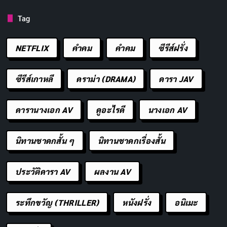
วันที่ออกอากาศ: 4 ตุลาคม 2024
Tag
นักแสดงนำ: Ananya Panday, Vihaan Samat
ผู้กำกับ: Vikramaditya Motwane
NETFLIX
คำคม
คําคม
ซีรีส์ฝรั่ง
จำนวนตอน/ความยาว: 1 ชั่วโมง 39 นาที
ช่องทางการดู:
Netflix
ซีรีส์เกาหลี
ดราม่า (DRAMA)
ดารา JAV
ดารานางเอก AV
ดูอะไรดี
นางเอก AV
นิทานชาดกสั้น ๆ
นิทานชาดกเรื่องสั้น
ประวัติดารา AV
ผลงาน AV
ระทึกขวัญ (THRILLER)
หนังฝรั่ง
อนิเมะ