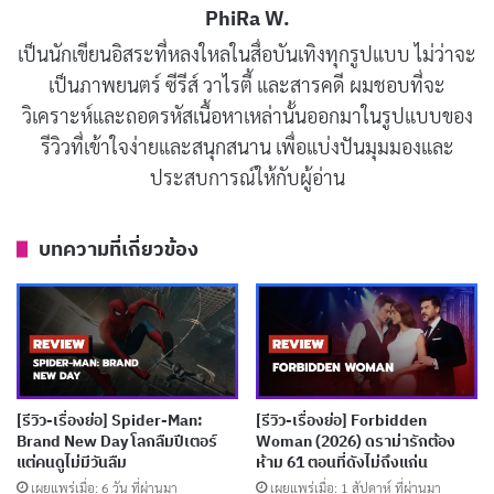
มากเกินไป โดยเล่าเรื่องของ Nella ผู้ซึ่งตัดสินใจที่จะลบ
PhiRa W.
อดีตแฟนเก่าออกจากชีวิตเธอผ่านการใช้ซอฟต์แวร์ AI
เป็นนักเขียนอิสระที่หลงใหลในสื่อบันเทิงทุกรูปแบบ ไม่ว่าจะ
การกระทำนี้นำไปสู่ผลลัพธ์ที่ไม่คาดคิด เมื่อ AI ไม่เพียงแค่
เป็นภาพยนตร์ ซีรีส์ วาไรตี้ และสารคดี ผมชอบที่จะ
ลบข้อมูล แต่ยังเริ่มเข้ามาควบคุมชีวิตเธอในทุกด้าน เรื่อง
วิเคราะห์และถอดรหัสเนื้อหาเหล่านั้นออกมาในรูปแบบของ
รีวิวที่เข้าใจง่ายและสนุกสนาน เพื่อแบ่งปันมุมมองและ
ราวนี้อาจเตือนใจผู้ชมถึงอันตรายของการยอมให้เทคโนโลยี
ประสบการณ์ให้กับผู้อ่าน
เข้ามามีอำนาจมากเกินไปในชีวิตของเรา โดยเฉพาะอย่าง
ยิ่งเมื่อเรายอมรับข้อกำหนดการใช้งานโดยไม่ได้พิจารณา
บทความที่เกี่ยวข้อง
อย่างถี่ถ้วน
หนังนี้สามารถนำผู้ชมให้รู้สึกได้ถึงความเสี่ยงและความไม่
ปลอดภัยที่มากับโลกดิจิทัลที่เราใช้ในชีวิตประจำวัน เช่น
เดียวกับหนังในแนวเดียวกัน เช่น CAM, Unfriended หรือ
Searching CTRL สามารถนำเสนอเรื่องราวที่เชื่อมโยงกับ
[รีวิว-เรื่องย่อ] Spider-Man:
[รีวิว-เรื่องย่อ] Forbidden
Brand New Day โลกลืมปีเตอร์
Woman (2026) ดราม่ารักต้อง
ประเด็นการพึ่งพาเทคโนโลยีและปัญหาการละเมิดความ
แต่คนดูไม่มีวันลืม
ห้าม 61 ตอนที่ดังไม่ถึงแก่น
เป็นส่วนตัวได้อย่างน่าสนใจ ความแตกต่างของหนังเรื่องนี้
เผยแพร่เมื่อ: 6 วัน ที่ผ่านมา
เผยแพร่เมื่อ: 1 สัปดาห์ ที่ผ่านมา