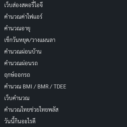
เว็บส่องสตอรี่ไอจี
CTRL เป็นหนังที่เตือนใจถึงความเสี่ยงในการพึ่งพา
คำนวณค่าไฟแอร์
เทคโนโลยีมากเกินไป แม้ว่าเนื้อเรื่องอาจจะไม่ได้ใหม่หรือ
คำนวณอายุ
แปลกใหม่ในวงการหนังแนวระทึกขวัญ แต่การแสดงที่น่า
เช็กวันหยุด/วางแผนลา
ประทับใจและการกำกับที่ลื่นไหลทำให้หนังเรื่องนี้น่า
ติดตามและสามารถสร้างความตึงเครียดให้กับผู้ชมได้
คำนวณผ่อนบ้าน
Ananya Panday สามารถนำเสนอความรู้สึกของ Nella ได้
คำนวณผ่อนรถ
อย่างสมบูรณ์แบบ ทำให้เราเข้าใจถึงความเปราะบางและ
ฤกษ์ออกรถ
ความสับสนของตัวละคร และในขณะที่เรื่องราวนำเสนอ
เรื่องราวของโลกดิจิทัลที่มีความซับซ้อนและอันตราย หนังนี้
คำนวณ BMI / BMR / TDEE
ยังให้เราได้คิดถึงการใช้เทคโนโลยีในชีวิตจริงและการ
เว็บคํานวณ
ปกป้องตัวเองในโลกออนไลน์อย่างรอบคอบ
คํานวณไทยช่วยไทยพลัส
ประเภท: ระทึกขวัญ, จิตวิทยา
วันนี้กินอะไรดี