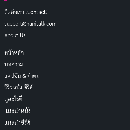
ติดต่อเรา (Contact)
support@nanitalk.com
About Us
หน้าหลัก
การกำกับของ Vikramaditya Motwane สามารถสร้างความ
บทความ
ลื่นไหลให้กับเรื่องราวได้อย่างยอดเยี่ยม หนังนี้มีลักษณะของ
การใช้มุมมองแบบ ‘computer screen film’ ที่ผสมผสาน
แคปชั่น & คำคม
กับความระทึกขวัญแบบดั้งเดิมอย่างลงตัว ทำให้เกิดความ
รีวิวหนัง-ซีรีส์
ตึงเครียดและความลึกลับที่นำเสนอได้อย่างดี โดยเนื้อเรื่อง
ดูอะไรดี
สามารถทำให้ผู้ชมรู้สึกถึงความกดดันและความไม่ปลอดภัย
ในโลกที่เทคโนโลยีมีบทบาทสำคัญในชีวิตของทุกคน
แนะนำหนัง
แนะนำซีรีส์
CTRL นำเสนอเรื่องราวที่เตือนใจเกี่ยวกับความอันตราย