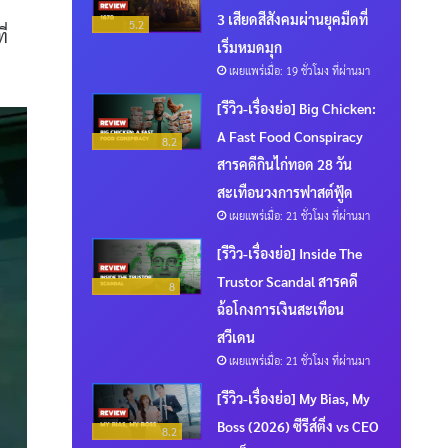
3 เสียดสีสังคมผ่านยุคมืดที่
5.2
ี่
เริ่มหมดมุก
เผยแพร่เมื่อ: 19 ชั่วโมง ที่ผ่านมา
[รีวิว-เรื่องย่อ] Big Chicken:
A Fast Food Conspiracy
8.2
สารคดีกินไก่ทอด 28 วัน
สะเทือนวงการฟาสต์ฟู้ด
เผยแพร่เมื่อ: 21 ชั่วโมง ที่ผ่านมา
[รีวิว-เรื่องย่อ] Inside The
Trustor Scandal สารคดี
8
ฉ้อโกงการเงินสะเทือน
สวีเดน
เผยแพร่เมื่อ: 21 ชั่วโมง ที่ผ่านมา
[รีวิว-เรื่องย่อ] My Bias, My
Boss (2026) ซีรีส์ติ่ง vs CEO
8.2