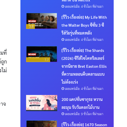
เผยแพร่เมื่อ: 4 ชั่วโมง ที่ผ่านมา
[รีวิว-เรื่องย่อ] My Life With
the Walter Boys ซีซั่น 3 ซี
2.8
รีส์วัยรุ่นที่หมดพลัง
เผยแพร่เมื่อ: 4 ชั่วโมง ที่ผ่านมา
[รีวิว-เรื่องย่อ] The Shards
ที่
(2026) ซีรีส์ไซโคทริลเลอร์
7.7
้ถูก
จากนิยาย Bret Easton Ellis
รไม่
ที่ความหลอนคืบคลานแบบ
ไม่ต้องเร่ง
เผยแพร่เมื่อ: 4 ชั่วโมง ที่ผ่านมา
200 แคปชั่นซากุระ หวาน
อาจ
ละมุน รับวันดอกไม้บาน
เผยแพร่เมื่อ: 9 ชั่วโมง ที่ผ่านมา
[รีวิว-เรื่องย่อ] 1670 Season