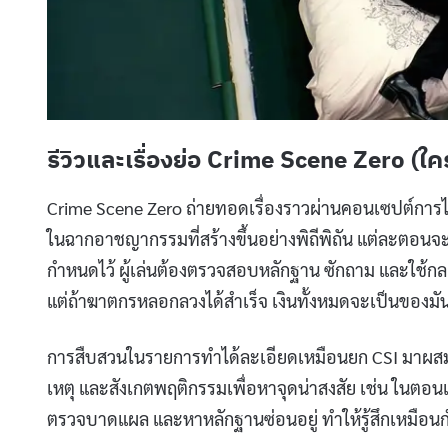
รีวิวและเรื่องย่อ Crime Scene Zero (ใ
Crime Scene Zero ถ่ายทอดเรื่องราวผ่านคอนเซปต์การไขคด
ในฉากอาชญากรรมที่สร้างขึ้นอย่างพิถีพิถัน แต่ละตอนจะมีฆา
กำหนดไว้ ผู้เล่นต้องตรวจสอบหลักฐาน ซักถาม และใช้กลยุท
แต่ถ้าฆาตกรหลอกลวงได้สำเร็จ เงินทั้งหมดจะเป็นของมั
การสืบสวนในรายการทำได้ละเอียดเหมือนยก CSI มาผสมกั
เหตุ และสังเกตพฤติกรรมเพื่อหาจุดน่าสงสัย เช่น ในต
ตรวจบาดแผล และหาหลักฐานซ่อนอยู่ ทำให้รู้สึกเหมือนกำลั