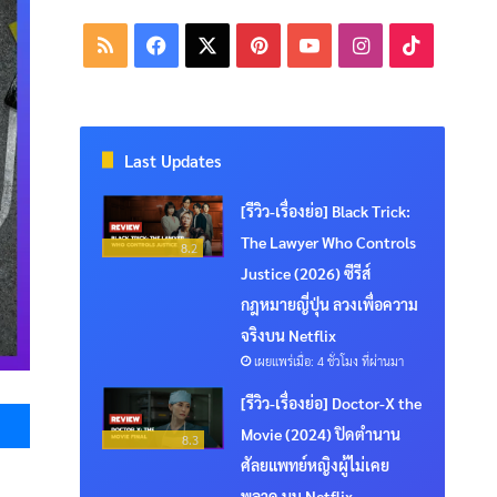
RSS
Facebook
X
Pinterest
YouTube
Instagram
TikTok
Last Updates
[รีวิว-เรื่องย่อ] Black Trick:
The Lawyer Who Controls
8.2
Justice (2026) ซีรีส์
กฎหมายญี่ปุ่น ลวงเพื่อความ
จริงบน Netflix
เผยแพร่เมื่อ: 4 ชั่วโมง ที่ผ่านมา
Messenger
[รีวิว-เรื่องย่อ] Doctor-X the
Movie (2024) ปิดตำนาน
8.3
ศัลยแพทย์หญิงผู้ไม่เคย
พลาด บน Netflix