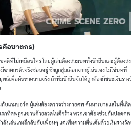
ครคือฆาตกร)
ีที่ไม่เหมือนใคร โดยผู้เล่นต้องสวมบททั้งนักสืบและผู้ต้องสง
ตกรตัวจริงซ่อนอยู่ ซึ่งถูกสุ่มเลือกจากผู้เล่นเอง ไม่ใช่บทที่
ธ์เพื่อค้นหาความจริง ถ้าทีมนักสืบจับได้ถูกต้องก็ชนะเงินรางว
น
บเกมบอร์ด ผู้เล่นต้องตรวจร่างกายศพ ค้นหาเบาะแสในที่เกิด
อนแรกที่ศพถูกแขวนด้วยลวดในตึกร้าง พวกเขาต้องช่วยกันปลดศพ
งเล่นเกมลึกลับกับเพื่อนๆ แต่เพิ่มความตื่นเต้นด้วยเงินรางวัล